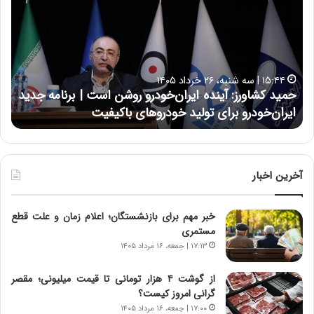
ی
ی
د
ن
ک
ع
ش
ل
ا
ا
۱۵:۴۴ | سه شنبه، ۲۶ خرداد ۱۴۰۵
و
ی
حمید کشاورز: آینده ایران‌خودرو روشن است | برنامه جدید
ح
ر
ی
ایران‌خودرو برای تولید خودروهای باکیفیت
ن
ز
:
:
د
آ
ر
ی
ط
ن
و
آخرین اخبار
د
ل
ه
ت
خبر مهم برای بازنشستگان؛ اعلام زمان و علت قطع
ا
ا
مستمری
ی
ر
ر
ی
۱۷:۱۳ | جمعه، ۱۶ مرداد ۱۴۰۵
ا
خ
ن‌
ا
از گوشت ۴ هزار تومانی تا قیمت میلیونی؛ مقصر
خ
ی
گرانی امروز کیست؟
و
ر
۱۷:۰۰ | جمعه، ۱۶ مرداد ۱۴۰۵