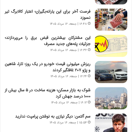
د
ا
ر
ن
فرصت آخر برای این یارانه‌بگیران؛ اعتبار کالابرگ تیر
و
،
نسوزد
ر
ه
۱۶:۴۸ | جمعه، ۱۶ مرداد ۱۴۰۵
و
ی
ش
چ
این مشترکان بیشترین قبض برق را می‌پردازند؛
ن
گ
جزئیات پله‌های جدید مصرف
ا
ا
۱۶:۳۶ | جمعه، ۱۶ مرداد ۱۴۰۵
س
ه
ت
ج
ریزش میلیونی قیمت خودرو در یک روز؛ تارا، شاهین
|
ز
و پژو ۲۰۷ غافلگیر کردند
ب
ا
ر
۱۶:۲۴ | جمعه، ۱۶ مرداد ۱۴۰۵
ی
ن
ن
ا
ج
شوک به بازار مسکن؛ هزینه ساخت در ۵ سال بیش از
م
ن
۱۰۰۰ درصد جهش کرد
ه
گ
۱۶:۱۲ | جمعه، ۱۶ مرداد ۱۴۰۵
ج
،
د
ن
سم آلتمن: دیگر نیازی به نوشتن پرامپت ندارید
ی
ت
۱۵:۵۴ | جمعه، ۱۶ مرداد ۱۴۰۵
د
و