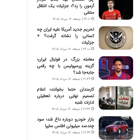
س
ه
آزمون را زد؟؛ جزئیات یک انتقال
ت
ج
منتفی
|
ز
۲۲:۱۱ | جمعه، ۱۶ مرداد ۱۴۰۵
ب
ا
ر
ی
تحریم جدید آمریکا علیه ایران چه
ن
ن
کسانی را نشانه گرفت؟ +
ا
ج
جزئیات
م
ن
۲۲:۰۰ | جمعه، ۱۶ مرداد ۱۴۰۵
ه
گ
معامله بزرگ در فوتبال ایران؛
ج
،
گزینه پرسپولیس با چه رقمی
د
ن
جابه‌جا شد؟
ی
ت
۲۱:۴۹ | جمعه، ۱۶ مرداد ۱۴۰۵
د
و
ا
ا
کارمندان حتما بخوانند؛ اعلام
ی
ن
تصمیم نهایی درباره تعطیلی
ر
س
ادارات شنبه
ا
ت
۲۱:۳۶ | جمعه، ۱۶ مرداد ۱۴۰۵
ن‌
ه
بازار خودرو دوباره داغ شد؛ سود
خ
د
چندصد میلیونی اطلس سایپا
و
ر
د
م
۲۱:۲۴ | جمعه، ۱۶ مرداد ۱۴۰۵
ر
ق