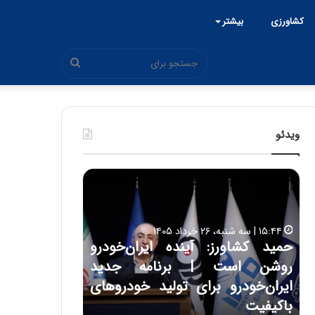
کشاورزی
بیشتر
جستجو
برای
ویدئو
ح
ح
م
س
ی
ی
د
ن
۱۵:۴۴ | سه شنبه، ۲۶ خرداد ۱۴۰۵
ک
ع
حمید کشاورز: آینده ایران‌خودرو
ش
ل
۱۷:۳۹ | سه شنبه، ۲۲ اردیبهشت ۱۴۰۵
روشن است | برنامه جدید
حسین علایی: 
ا
ا
و
ی
ه
ایران‌خودرو برای تولید خودروهای
هیچگاه جز ای
ر
ی
باکیفیت
مقابل چنین ق
ز
: