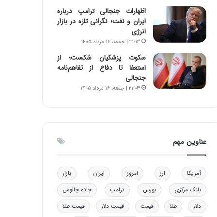
و
ا
اظهارات جنجالی ترامپ درباره
ب
ب
ایران و نفت؛ نگرانی تازه در بازار
ر
ل
انرژی
ا
چ
۲۱:۱۳ | جمعه، ۱۶ مرداد ۱۴۰۵
ی
ن
سکوت پزشکیان شکست؛ از
ت
ی
استعفا تا دفاع از تفاهم‌نامه
و
ن
جنجالی
ل
ق
۲۱:۰۳ | جمعه، ۱۶ مرداد ۱۴۰۵
ی
د
د
ر
خ
ت
و
ی
د
ب
عناوین مهم
ر
ا
و
ی
ه
س
ا
ت
آمریکا
ارز
امروز
ایران
بازار
ی
د
بانک مرکزی
بورس
ترامپ
جاده چالوس
ب
ا
دلار
طلا
قیمت
قیمت دلار
قیمت طلا
ک