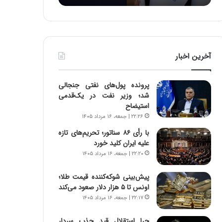
:
د
آ
ر
ی
ط
ن
و
د
ل
آخرین اخبار
ه
ت
ا
ا
ی
ر
پرونده پول‌های نفتی جنجالی
ر
ی
شد؛ وزیر نفت در یک‌قدمی
ا
خ
استیضاح
ن‌
ا
۲۲:۲۶ | جمعه، ۱۶ مرداد ۱۴۰۵
خ
ی
و
ر
با رأی ۸۶ سناتور؛ تحریم‌های تازه
د
ا
علیه ایران کلید خورد
ر
ن
۲۲:۲۰ | جمعه، ۱۶ مرداد ۱۴۰۵
و
،
ر
ه
پیش‌بینی شوکه‌کننده قیمت طلا؛
و
ی
اونس تا ۵ هزار دلار صعود می‌کند
ش
چ
۲۲:۱۷ | جمعه، ۱۶ مرداد ۱۴۰۵
ن
گ
ا
ا
چرا استقلال قید جذب سردار