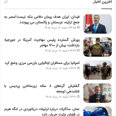
و
ر
آخرین اخبار
ل
ا
ت
ب
فیدان: ایران هدف پیمان دفاعی مکه نیست/مصر به
ا
ر
جمع ترکیه، عربستان و پاکستان می پیوندد
ر
ت
ی
و
۲۳:۵۵ | شنبه، ۱۷ مرداد ۱۴۰۵
خ
ر
ا
م
یورش گسترده پلیس مهاجرت آمریکا در جورجیا؛
ی
د
بازداشت بیش از ۱۲۰۰ مهاجر
ر
ر
۲۳:۴۳ | شنبه، ۱۷ مرداد ۱۴۰۵
ا
ا
ن
ق
اسپانیا برای مسافران ایتالیایی بازرسی مرزی وضع کرد
،
ت
۲۳:۳۱ | شنبه، ۱۷ مرداد ۱۴۰۵
ه
ص
ی
ا
چ
د
گشایش گره‌های ۸ ساله زیرساختی پردیس با
گ
ا
شتابدهی توسعه
ا
ی
۲۳:۲۰ | شنبه، ۱۷ مرداد ۱۴۰۵
ه
ر
ج
ا
عمان: مذاکرات درباره ترتیبات دریانوردی در تنگه هرمز
ز
ن
در فضای مثبت جریان دارد
ا
|