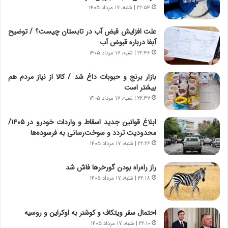
ی
۲۲:۵۴ | شنبه، ۱۷ مرداد ۱۴۰۵
ا
ن
ع
ج
ت
علت افزایش قبض آب در تابستان چیست؟ / توضیح
ن
م
آبفا درباره قبوض آب
گ
ا
۲۲:۴۶ | شنبه، ۱۷ مرداد ۱۴۰۵
،
د
ن
م
بازار برنج و حبوبات داغ شد / کالا از نیاز مردم هم
ت
ر
بیشتر است
و
د
۲۲:۳۷ | شنبه، ۱۷ مرداد ۱۴۰۵
ا
م
ن
ه
ابلاغ قوانین جدید اسقاط و واردات خودرو در ۱۴۰۵/
س
ن
محدودیت تردد و سوخت‌رسانی به فرسوده‌ها
ت
و
۲۲:۲۶ | شنبه، ۱۷ مرداد ۱۴۰۵
ه
ز
د
ا
راز راه‌راه بودن گورخرها فاش شد
ر
ز
۲۲:۱۸ | شنبه، ۱۷ مرداد ۱۴۰۵
م
ب
ق
ی
ا
ن
ب
ن
احتمال سفر ویتکاف و کوشنر به اوکراین و روسیه
ل
ر
۲۲:۱۰ | شنبه، ۱۷ مرداد ۱۴۰۵