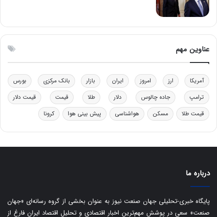
چ
ف
ن
ت
ی
ه
ن
ا
ق
س
عناوین مهم
د
ت
ر
ت
آمریکا
ارز
امروز
ایران
بازار
بانک مرکزی
بورس
ی
ب
ترامپ
جاده چالوس
دلار
طلا
قیمت
قیمت دلار
ا
قیمت طلا
مسکن
هواشناسی
پیش بینی هوا
کرونا
ی
س
ت
د
درباره ما
پایگاه خبری-تحلیلی جهان صنعت نیوز به عنوان بخشی از گروه رسانه‌ای «جهان
صنعت» سعی در پوشش مهم‌ترین اخبار اقتصادی و تحلیل اقتصاد ایران فارغ از