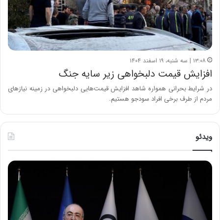
۱۳:۰۸ | سه شنبه، ۱۹ اسفند ۱۴۰۴
افزایش قیمت دلبخواهی زیر سایه جنگ
در شرایط بحرانی همواره شاهد افزایش قیمت‌هایی دلبخواهی در زمینه نیازهای
مردم از طرف برخی افراد سودجو هستیم.
ویدئو
ح
ح
م
س
ی
ی
د
ن
ک
ع
ش
ل