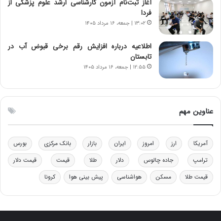
ن‌
ه
آغاز ثبت‌نام‌ آزمون کارشناسی ارشد علوم پزشکی از
خ
د
فردا
و
ر
۱۳:۰۲ | جمعه، ۱۶ مرداد ۱۴۰۵
د
م
ر
ق
اطلاعیه درباره افزایش رقم برخی قبوض آب در
و
ا
تابستان
ب
ب
۱۲:۵۵ | جمعه، ۱۶ مرداد ۱۴۰۵
ر
ل
ا
چ
ی
ن
ت
ی
عناوین مهم
و
ن
ل
ق
ی
د
آمریکا
ارز
امروز
ایران
بازار
بانک مرکزی
بورس
د
ر
خ
ت
ترامپ
جاده چالوس
دلار
طلا
قیمت
قیمت دلار
و
ی
د
ب
قیمت طلا
مسکن
هواشناسی
پیش بینی هوا
کرونا
ر
ا
و
ی
ه
س
ا
ت