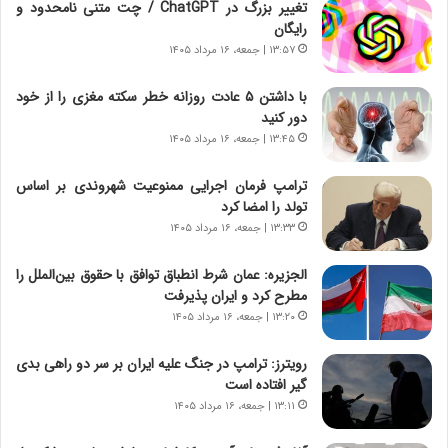
تغییر بزرگ در ChatGPT / چت متنی نامحدود و
و
ی
رایگان
ش
چ
ن
گ
۱۳:۵۷ | جمعه، ۱۶ مرداد ۱۴۰۵
ا
ا
س
ه
با داشتن ۵ عادت روزانه خطر سکته مغزی را از خود
ت
ج
دور کنید
|
ز
۱۳:۴۵ | جمعه، ۱۶ مرداد ۱۴۰۵
ب
ا
ر
ی
ترامپ فرمان اجرایی ممنوعیت شهروندی بر اساس
ن
ن
تولد را امضا کرد
ا
ج
۱۳:۳۳ | جمعه، ۱۶ مرداد ۱۴۰۵
م
ن
ه
گ
الجزیره: عمان شرط انطباق توافق با حقوق بین‌الملل را
ج
،
مطرح کرد و ایران پذیرفت
د
ن
۱۳:۲۰ | جمعه، ۱۶ مرداد ۱۴۰۵
ی
ت
د
و
رویترز: ترامپ در جنگ علیه ایران بر سر دو راهی بدی
ا
ا
گیر افتاده است
ی
ن
ر
س
۱۳:۱۱ | جمعه، ۱۶ مرداد ۱۴۰۵
ا
ت