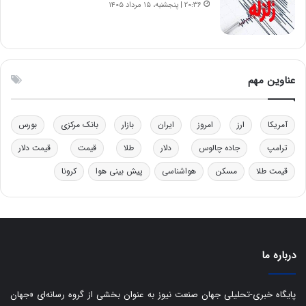
۲۰:۳۶ | پنجشنبه، ۱۵ مرداد ۱۴۰۵
ی
|
د
ب
ی
عناوین مهم
ر
ک
ل
آمریکا
ارز
امروز
ایران
بازار
بانک مرکزی
بورس
ا
ت
ترامپ
جاده چالوس
دلار
طلا
قیمت
قیمت دلار
ا
ق
قیمت طلا
مسکن
هواشناسی
پیش بینی هوا
کرونا
ا
ی
ر
ا
ن
درباره ما
:
ا
ت
پایگاه خبری-تحلیلی جهان صنعت نیوز به عنوان بخشی از گروه رسانه‌ای «جهان
ا