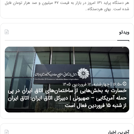
هر دستگاه پراید ۱۳۱ امروز در بازار به قیمت ۴۷ میلیون و صد هزار تومان فایل
شده است. بهای هردستگاه…
ویدئو
خ
چ
س
ی
ا
ن
ر
و
ت
ب
ب
ح
۱۶:۵۰ | چهارشنبه، ۱۲ فروردین ۱۴۰۵
ه
ر
خسارت به بخش‌هایی از ساختمان‌های اتاق ایران در پی
ب
ا
حمله آمریکایی – صهیونی | دبیرکل اتاق ایران: اتاق ایران
خ
ن
از شنبه ۱۵ فروردین فعال است
چ
ش‌
خ
ه
ا
ا
و
ی
ر
ی
م
آخرین اخبار