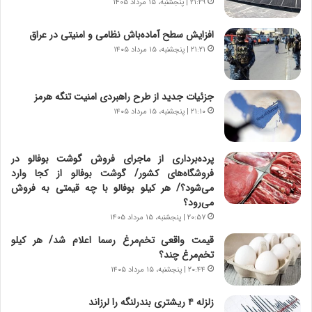
د
۲۱:۲۹ | پنجشنبه، ۱۵ مرداد ۱۴۰۵
د
ر
ه
پ
ب
افزایش سطح آماده‌باش نظامی و امنیتی در عراق
ی
ز
۲۱:۲۱ | پنجشنبه، ۱۵ مرداد ۱۴۰۵
ح
ر
م
گ
ل
؟
جزئیات جدید از طرح راهبردی امنیت تنگه هرمز
ه
۲۱:۱۰ | پنجشنبه، ۱۵ مرداد ۱۴۰۵
آ
م
ر
پرده‌برداری از ماجرای فروش گوشت بوفالو در
ی
فروشگاه‌های کشور/ گوشت بوفالو از کجا وارد
ک
می‌شود؟/ هر کیلو بوفالو با چه قیمتی به فروش
ا
می‌رود؟
ی
۲۰:۵۷ | پنجشنبه، ۱۵ مرداد ۱۴۰۵
ی
–
قیمت واقعی تخم‌مرغ رسما اعلام شد/ هر کیلو
ص
تخم‌مرغ چند؟
ه
۲۰:۴۴ | پنجشنبه، ۱۵ مرداد ۱۴۰۵
ی
و
زلزله ۴ ریشتری بندرلنگه را لرزاند
ن