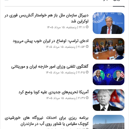
ا
ی
ز
ا
دبیرکل سازمان ملل باز هم خواستار آتش‌بس فوری در
س
ن
اوکراین شد
ا
ه
خ
؛
۲۲:۱۱ | پنجشنبه، ۱۵ مرداد ۱۴۰۵
ت
ب
م
ا
ادعای ترامپ: اوضاع در ایران خوب پیش می‌رود
ا
ز
۲۱:۵۴ | پنجشنبه، ۱۵ مرداد ۱۴۰۵
ن‌
ن
ه
د
ا
ه
گفتگوی تلفنی وزرای امور خارجه ایران و موریتانی
ی
پ
۲۱:۴۵ | پنجشنبه، ۱۵ مرداد ۱۴۰۵
ا
ن
ت
ه
ا
ا
آمریکا تحریم‌های جدیدی علیه کوبا وضع کرد
ق
ن
۲۱:۳۷ | پنجشنبه، ۱۵ مرداد ۱۴۰۵
ا
ی
ی
ا
ر
ب
برنامه ریزی برای احداث نیروگاه های خورشیدی
ا
ر
کوچک مقیاس یا شناور روی آب در مازندران
ن
ن