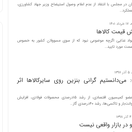
ا
ان در مجلس با انتقاد از عدم اعلام وصول استیضاح وزیر جهاد کشاورزی،
و
عملکرد…
ر
م
ی
ش قیمت کالاها
ا
 مواد غذایی اگرچه موضوعی نبود که از سوی مسوولان کشور به خصوص
ن
مت مورد تایید…
ه
؛
ب
ا
ز
ن
می‌دانستیم گرانی بنزین روی سایرکالاها اثر
د
ه
پ
نماینده آباده و عضو کمیسیون اقتصادی، از رشد ۱۵درصدی محصولات فولادی، افزایش
ن
ه
ا
ن
 در بازار واقعی نیست
ی