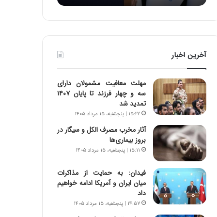
:
د
آ
ر
ی
ط
ن
و
د
ل
آخرین اخبار
ه
ت
ا
ا
ی
ر
مهلت معافیت مشمولان دارای
ر
ی
سه و چهار فرزند تا پایان ۱۴۰۷
ا
خ
تمدید شد
ن‌
ا
۱۵:۲۲ | پنجشنبه، ۱۵ مرداد ۱۴۰۵
خ
ی
و
ر
آثار مخرب مصرف الکل و سیگار در
د
ا
بروز بیماری‌ها
ر
ن
۱۵:۱۱ | پنجشنبه، ۱۵ مرداد ۱۴۰۵
و
،
ر
ه
فیدان: به حمایت از مذاکرات
و
ی
میان ایران و آمریکا ادامه خواهیم
ش
چ
داد
ن
گ
۱۴:۵۷ | پنجشنبه، ۱۵ مرداد ۱۴۰۵
ا
ا