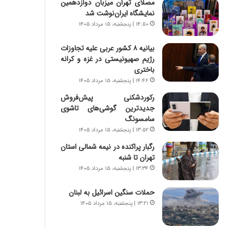
مصلای تهران میزبان دوازدهمین
س
ه
نمایشگاه ایران‌نوشت شد
ت
ج
|
ز
۱۴:۵۰ | پنجشنبه، ۱۵ مرداد ۱۴۰۵
ب
ا
ر
ی
بیانیه ۸ کشور عربی علیه تجاوزات
ن
ن
رژیم صهیونیستی در غزه و کرانه
ا
ج
باختری
م
ن
۱۴:۴۶ | پنجشنبه، ۱۵ مرداد ۱۴۰۵
ه
گ
رکوردشکنی پیش‌فروش
ج
،
جدیدترین گوشی‌های تاشوی
د
ن
سامسونگ
ی
ت
۱۳:۵۲ | پنجشنبه، ۱۵ مرداد ۱۴۰۵
د
و
ا
ا
رگبار پراکنده در نیمه شمالی استان
ی
ن
تهران تا شنبه
ر
س
۱۳:۳۴ | پنجشنبه، ۱۵ مرداد ۱۴۰۵
ا
ت
ن‌
ه
حملات سنگین اسرائیل به لبنان
خ
د
۱۳:۲۱ | پنجشنبه، ۱۵ مرداد ۱۴۰۵
و
ر
د
م
ر
ق