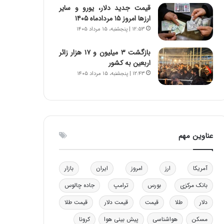
قیمت جدید دلار، یورو و سایر
و
ا
ارزها امروز ۱۵ مردادماه ۱۴۰۵
ب
ب
۱۲:۵۳ | پنجشنبه، ۱۵ مرداد ۱۴۰۵
ر
ل
ا
چ
ی
ن
بازگشت ۳ میلیون و ۱۷ هزار زائر
ت
ی
اربعین به کشور
و
ن
۱۲:۴۳ | پنجشنبه، ۱۵ مرداد ۱۴۰۵
ل
ق
ی
د
د
ر
خ
ت
و
ی
عناوین مهم
د
ب
ر
ا
و
ی
ه
س
آمریکا
ارز
امروز
ایران
بازار
ا
ت
بانک مرکزی
بورس
ترامپ
جاده چالوس
ی
د
ب
دلار
طلا
قیمت
قیمت دلار
قیمت طلا
ا
ک
مسکن
هواشناسی
پیش بینی هوا
کرونا