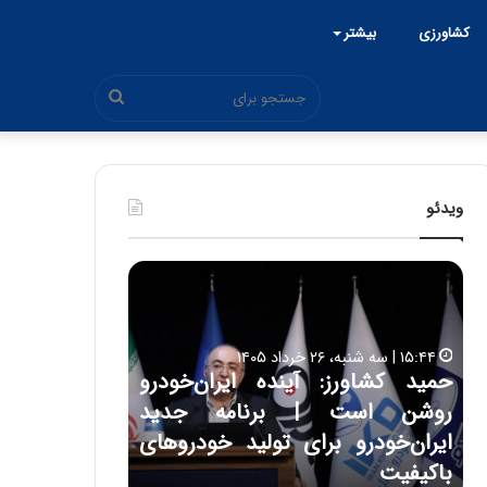
کشاورزی
بیشتر
جستجو
برای
ویدئو
ح
ح
م
س
ی
ی
د
ن
۱۵:۴۴ | سه شنبه، ۲۶ خرداد ۱۴۰۵
ک
ع
حمید کشاورز: آینده ایران‌خودرو
ش
ل
۱۷:۳۹ | سه شنبه، ۲۲ اردیبهشت ۱۴۰۵
روشن است | برنامه جدید
حسین علایی: 
ا
ا
و
ی
ه
ایران‌خودرو برای تولید خودروهای
هیچگاه جز ای
ر
ی
باکیفیت
مقابل چنین ق
ز
: