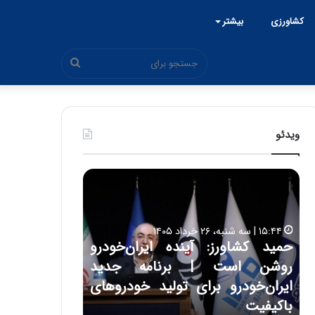
کشاورزی
بیشتر
جستجو
برای
ویدئو
ح
ح
م
س
ی
ی
د
ن
۱۵:۴۴ | سه شنبه، ۲۶ خرداد ۱۴۰۵
ک
ع
حمید کشاورز: آینده ایران‌خودرو
ش
ل
۱۷:۳۹ | سه شنبه، ۲۲ اردیبهشت ۱۴۰۵
روشن است | برنامه جدید
حسین علایی: 
ا
ا
و
ی
ه
ایران‌خودرو برای تولید خودروهای
هیچگاه جز ای
ر
ی
باکیفیت
مقابل چنین ق
ز
: