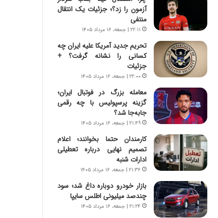
س
ه
آزمون را زد؟؛ جزئیات یک انتقال
ت
ج
منتفی
|
ز
۲۲:۱۱ | جمعه، ۱۶ مرداد ۱۴۰۵
ب
ا
ر
ی
تحریم جدید آمریکا علیه ایران چه
ن
ن
کسانی را نشانه گرفت؟ +
ا
ج
جزئیات
م
ن
۲۲:۰۰ | جمعه، ۱۶ مرداد ۱۴۰۵
ه
گ
معامله بزرگ در فوتبال ایران؛
ج
،
گزینه پرسپولیس با چه رقمی
د
ن
جابه‌جا شد؟
ی
ت
۲۱:۴۹ | جمعه، ۱۶ مرداد ۱۴۰۵
د
و
ا
ا
کارمندان حتما بخوانند؛ اعلام
ی
ن
تصمیم نهایی درباره تعطیلی
ر
س
ادارات شنبه
ا
ت
۲۱:۳۶ | جمعه، ۱۶ مرداد ۱۴۰۵
ن‌
ه
بازار خودرو دوباره داغ شد؛ سود
خ
د
چندصد میلیونی اطلس سایپا
و
ر
د
م
۲۱:۲۴ | جمعه، ۱۶ مرداد ۱۴۰۵
ر
ق