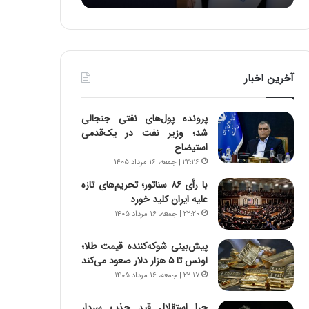
:
د
آ
ر
ی
ط
ن
و
د
ل
آخرین اخبار
ه
ت
ا
ا
ی
ر
پرونده پول‌های نفتی جنجالی
ر
ی
شد؛ وزیر نفت در یک‌قدمی
ا
خ
استیضاح
ن‌
ا
۲۲:۲۶ | جمعه، ۱۶ مرداد ۱۴۰۵
خ
ی
و
ر
با رأی ۸۶ سناتور؛ تحریم‌های تازه
د
ا
علیه ایران کلید خورد
ر
ن
۲۲:۲۰ | جمعه، ۱۶ مرداد ۱۴۰۵
و
،
ر
ه
پیش‌بینی شوکه‌کننده قیمت طلا؛
و
ی
اونس تا ۵ هزار دلار صعود می‌کند
ش
چ
۲۲:۱۷ | جمعه، ۱۶ مرداد ۱۴۰۵
ن
گ
ا
ا
چرا استقلال قید جذب سردار