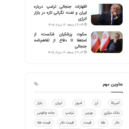
و
ا
اظهارات جنجالی ترامپ درباره
ب
ب
ایران و نفت؛ نگرانی تازه در بازار
ر
ل
انرژی
ا
چ
۲۱:۱۳ | جمعه، ۱۶ مرداد ۱۴۰۵
ی
ن
سکوت پزشکیان شکست؛ از
ت
ی
استعفا تا دفاع از تفاهم‌نامه
و
ن
جنجالی
ل
ق
۲۱:۰۳ | جمعه، ۱۶ مرداد ۱۴۰۵
ی
د
د
ر
خ
ت
و
ی
د
ب
عناوین مهم
ر
ا
و
ی
ه
س
ا
ت
آمریکا
ارز
امروز
ایران
بازار
ی
د
بانک مرکزی
بورس
ترامپ
جاده چالوس
ب
ا
دلار
طلا
قیمت
قیمت دلار
قیمت طلا
ک