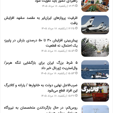
راهبردی کشور باید تقویت شود
ص
ا
۱۶:۲۹ | یکشنبه، ۱۸ مرداد ۱۴۰۵
ا
ت
د
ا
ظرفیت پروازهای ایران‌ایر به مقصد مشهد افزایش
ا
ق
یافت
ی
ا
۱۶:۲۵ | یکشنبه، ۱۸ مرداد ۱۴۰۵
ر
ی
ا
ر
پیش‌بینی افزایش ۳۰ تا ۵۰ درصدی بارش در پاییز؛
ن
ا
یک احتمال، نه قطعیت
|
ن
ا
۱۵:۵۹ | یکشنبه، ۱۸ مرداد ۱۴۰۵
د
ع
ر
ت
پ
۵ شرط بزرگ ایران برای بازگشایی تنگه هرمز/
م
ی
وال‌استریت ژورنال خبر داد
ا
ح
۱۵:۵۳ | یکشنبه، ۱۸ مرداد ۱۴۰۵
د
م
م
ل
ضرب‌الاجل نهایی دولت به خانوارها / یارانه و کالابرگ
ر
ه
این افراد قطع می‌شود
د
آ
۱۵:۴۷ | یکشنبه، ۱۸ مرداد ۱۴۰۵
م
م
ه
ر
روس‌اتم: در حال بازگرداندن متخصصان به نیروگاه
ن
ی
هسته‌ای بوشهر هستیم