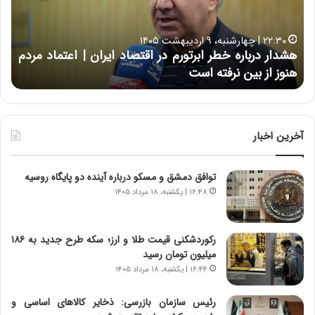
ر
ت
د
ب
ر
ه
خ
۲۲:۳۰ | چهارشنبه، ۹ اردیبهشت ۱۴۰۵
ب
ب
هشدار درباره خطر ابرتورم در اقتصاد ایران | اعتماد مردم
ح
ا
خ
هنوز از بین نرفته است
از ش
ر
ش‌
ه
ه
خ
ا
ط
ی
ر
ی
آخرین اخبار
ا
ا
ب
ز
توافق دمشق و مسکو درباره آینده دو پایگاه روسیه
ر
س
ت
ا
۱۶:۴۸ | یکشنبه، ۱۸ مرداد ۱۴۰۵
و
خ
ر
ت
م
م
رکوردشکنی قیمت طلا و ارز؛ سکه طرح جدید به ۱۸۶
د
ا
میلیون تومان رسید
ر
ن‌
۱۶:۴۴ | یکشنبه، ۱۸ مرداد ۱۴۰۵
ا
ه
ق
ا
رئیس سازمان بازرسی: ذخایر کالاهای اساسی و
ت
ی