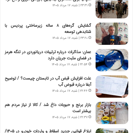
،
ت
۲۳:۳۱ | شنبه، ۱۷ مرداد ۱۴۰۵
ه
ص
ی
ا
چ
د
گشایش گره‌های ۸ ساله زیرساختی پردیس با
گ
ا
شتابدهی توسعه
ا
ی
۲۳:۲۰ | شنبه، ۱۷ مرداد ۱۴۰۵
ه
ر
ج
ا
عمان: مذاکرات درباره ترتیبات دریانوردی در تنگه هرمز
ز
ن
در فضای مثبت جریان دارد
ا
|
ی
۲۲:۵۴ | شنبه، ۱۷ مرداد ۱۴۰۵
ا
ن
ع
ج
ت
علت افزایش قبض آب در تابستان چیست؟ / توضیح
ن
م
آبفا درباره قبوض آب
گ
ا
۲۲:۴۶ | شنبه، ۱۷ مرداد ۱۴۰۵
،
د
ن
م
بازار برنج و حبوبات داغ شد / کالا از نیاز مردم هم
ت
ر
بیشتر است
و
د
۲۲:۳۷ | شنبه، ۱۷ مرداد ۱۴۰۵
ا
م
ن
ه
ابلاغ قوانین جدید اسقاط و واردات خودرو در ۱۴۰۵/