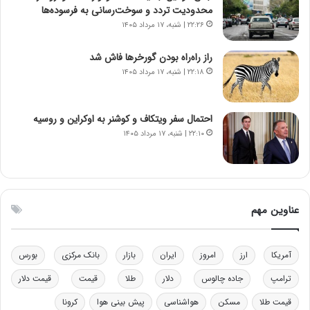
س
ن
محدودیت تردد و سوخت‌رسانی به فرسوده‌ها
ت
و
۲۲:۲۶ | شنبه، ۱۷ مرداد ۱۴۰۵
ه
ز
د
ا
راز راه‌راه بودن گورخرها فاش شد
ر
ز
۲۲:۱۸ | شنبه، ۱۷ مرداد ۱۴۰۵
م
ب
ق
ی
ا
ن
ب
ن
احتمال سفر ویتکاف و کوشنر به اوکراین و روسیه
ل
ر
۲۲:۱۰ | شنبه، ۱۷ مرداد ۱۴۰۵
چ
ف
ن
ت
ی
ه
ن
ا
ق
س
عناوین مهم
د
ت
ر
ت
آمریکا
ارز
امروز
ایران
بازار
بانک مرکزی
بورس
ی
ب
ترامپ
جاده چالوس
دلار
طلا
قیمت
قیمت دلار
ا
قیمت طلا
مسکن
هواشناسی
پیش بینی هوا
کرونا
ی