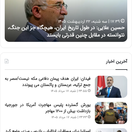
ع
ر
ل
د
ا
ر
۱۷:۳۹ | سه شنبه، ۲۲ اردیبهشت ۱۴۰۵
ی
ب
حسین علایی: در طول تاریخ ایران، هیچگاه جز این جنگ،
ه
ی
ا
نتوانسته در مقابل چنین قدرتی بایستد
ه
:
ر
د
ه
ر
خ
ط
ط
و
ر
آخرین اخبار
ل
ا
ت
ب
فیدان: ایران هدف پیمان دفاعی مکه نیست/مصر به
ا
ر
جمع ترکیه، عربستان و پاکستان می پیوندد
ر
ت
ی
و
۲۳:۵۵ | شنبه، ۱۷ مرداد ۱۴۰۵
خ
ر
ا
م
یورش گسترده پلیس مهاجرت آمریکا در جورجیا؛
ی
د
بازداشت بیش از ۱۲۰۰ مهاجر
ر
ر
۲۳:۴۳ | شنبه، ۱۷ مرداد ۱۴۰۵
ا
ا
ن
ق
اسپانیا برای مسافران ایتالیایی بازرسی مرزی وضع کرد