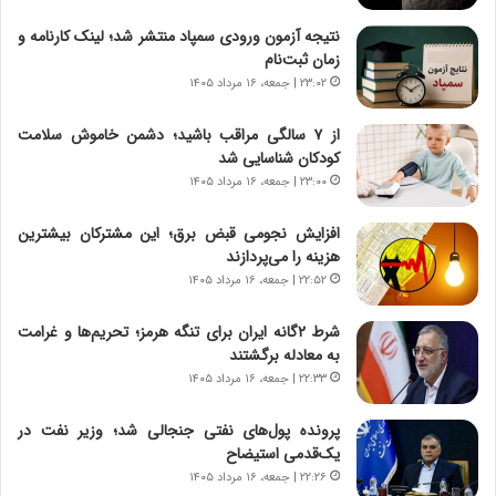
ش
چ
نتیجه آزمون ورودی سمپاد منتشر شد؛ لینک کارنامه و
ن
گ
زمان ثبت‌نام
ا
ا
۲۳:۰۲ | جمعه، ۱۶ مرداد ۱۴۰۵
س
ه
ت
ج
از ۷ سالگی مراقب باشید؛ دشمن خاموش سلامت
|
ز
کودکان شناسایی شد
ب
ا
ر
۲۳:۰۰ | جمعه، ۱۶ مرداد ۱۴۰۵
ی
ن
ن
ا
ج
افزایش نجومی قبض برق؛ این مشترکان بیشترین
م
ن
هزینه را می‌پردازند
ه
گ
۲۲:۵۲ | جمعه، ۱۶ مرداد ۱۴۰۵
ج
،
د
ن
شرط ۲گانه ایران برای تنگه هرمز؛ تحریم‌ها و غرامت
ی
ت
به معادله برگشتند
د
و
۲۲:۳۳ | جمعه، ۱۶ مرداد ۱۴۰۵
ا
ا
ی
ن
پرونده پول‌های نفتی جنجالی شد؛ وزیر نفت در
ر
س
یک‌قدمی استیضاح
ا
ت
۲۲:۲۶ | جمعه، ۱۶ مرداد ۱۴۰۵
ن‌
ه