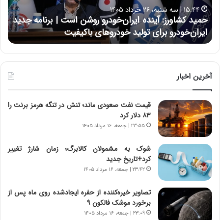
ا
ا
۱۵:۴۴ | سه شنبه، ۲۶ خرداد ۱۴۰۵
و
ی
حمید کشاورز: آینده ایران‌خودرو روشن است | برنامه جدید
ح
ر
ی
ایران‌خودرو برای تولید خودروهای باکیفیت
ن
ز
:
:
د
آ
ر
ی
ط
ن
و
آخرین اخبار
د
ل
ه
ت
قیمت نفت صعودی ماند؛ تنش در تنگه هرمز برنت را
ا
ا
۸۳ دلار کرد
ی
ر
ر
ی
۲۳:۵۵ | جمعه، ۱۶ مرداد ۱۴۰۵
ا
خ
ن‌
ا
شوک به مشمولان کالابرگ؛ زمان شارژ تغییر
خ
ی
کرد+تاریخ جدید
و
ر
۲۳:۴۲ | جمعه، ۱۶ مرداد ۱۴۰۵
د
ا
ر
ن
تصاویر خیره‌کننده از حفره ایجادشده روی ماه پس از
و
،
برخورد موشک فالکون ۹
ر
ه
۲۳:۰۹ | جمعه، ۱۶ مرداد ۱۴۰۵
و
ی