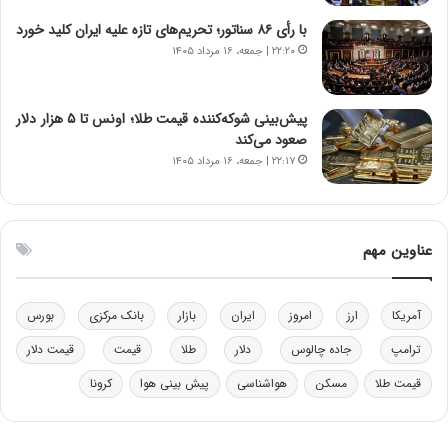
خ
د
با رأی ۸۶ سناتور؛ تحریم‌های تازه علیه ایران کلید خورد
و
ر
۲۲:۲۰ | جمعه، ۱۶ مرداد ۱۴۰۵
د
م
ر
ق
و
ا
ب
ب
پیش‌بینی شوکه‌کننده قیمت طلا؛ اونس تا ۵ هزار دلار
ر
ل
صعود می‌کند
ا
چ
۲۲:۱۷ | جمعه، ۱۶ مرداد ۱۴۰۵
ی
ن
ت
ی
و
ن
ل
ق
عناوین مهم
ی
د
د
ر
خ
ت
آمریکا
ارز
امروز
ایران
بازار
بانک مرکزی
بورس
و
ی
د
ب
ترامپ
جاده چالوس
دلار
طلا
قیمت
قیمت دلار
ر
ا
قیمت طلا
مسکن
هواشناسی
پیش بینی هوا
کرونا
و
ی
ه
س
ا
ت