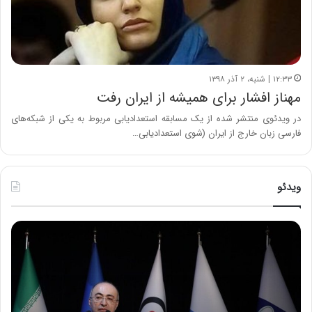
۱۲:۳۳ | شنبه، ۲ آذر ۱۳۹۸
مهناز افشار برای همیشه از ایران رفت
در ویدئوی منتشر شده از یک مسابقه استعدادیابی مربوط به یکی از شبکه‌های
فارسی زبان‌ خارج از ایران (شوی استعدادیابی…
ویدئو
ح
ح
م
س
ی
ی
د
ن
ک
ع
ش
ل