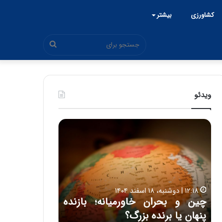
کشاورزی
بیشتر
جستجو
برای
ویدئو
چ
ح
ی
م
ن
ی
و
د
۱۵:۴۴ | سه شنبه، ۲۶ خرداد ۱۴۰۵
ب
ک
ی
حمید کشاورز:
ح
ش
ل
روشن است 
ر
ا
۱۲:۱۸ | دوشنبه، ۱۸ اسفند ۱۴۰۴
ا
و
 اتاق ایران از شنبه ۱۵
چین و بحران خاورمیانه؛ بازنده
ایران‌خودرو 
ن
ر
پنهان یا برنده بزرگ؟
باکیفیت
خ
ز