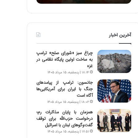
ا
:
و
آ
ر
ی
م
ن
ی
د
آخرین اخبار
ا
ه
ن
ا
ه
ی
چراغ سبز «شورای صلح» ترامپ
؛
ر
به ساخت اولین پایگاه نظامی در
ب
ا
غزه
ا
ن‌
۱۸:۱۴ | پنجشنبه، ۱۵ مرداد ۱۴۰۵
ز
خ
ن
و
جانسون: ترامپ از پیامدهای
د
د
جنگ با ایران برای آمریکایی‌ها
ه
ر
آگاه است
پ
و
۱۸:۰۶ | پنجشنبه، ۱۵ مرداد ۱۴۰۵
ن
ر
همزمان با پایان مذاکرات رم؛
ه
و
درخواست حزب‌الله برای توقف
ا
ش
گفت‌وگوهای لبنان با اسرائیل
ن
ن
۱۷:۵۱ | پنجشنبه، ۱۵ مرداد ۱۴۰۵
ی
ا