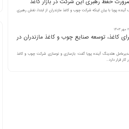
ضرورت حفظ رهبری این شرکت در بازار کاغذ
ه
ا
آینده پویا با بیان اینکه شرکت چوب و کاغذ مازندران از ابتدا، نقش رهبری
ی
ی
ا
ز
ای کاغذ، توسعه صنایع چوب و کاغذ مازندران در
س
ا
خ
 مدیرعامل هلدینگ آینده پویا گفت: بازسازی و نوسازی شرکت چوب و کاغذ
ت
 کار قرار دارد…
م
ا
ن‌
ه
ا
ی
ا
ت
ا
ق
ا