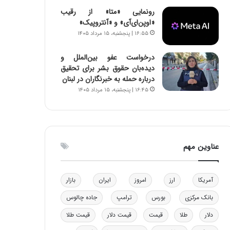
و
رونمایی «متا» از رقیب
ب
«اوپن‌ای‌آی» و «آنتروپیک»
ر
۱۶:۵۵ | پنجشنبه، ۱۵ مرداد ۱۴۰۵
ا
ی
درخواست عفو بین‌الملل و
ت
دیده‌بان حقوق بشر برای تحقیق
و
درباره حمله به خبرنگاران در لبنان
ل
۱۶:۴۵ | پنجشنبه، ۱۵ مرداد ۱۴۰۵
ی
د
خ
و
د
عناوین مهم
ر
و
ه
آمریکا
ارز
امروز
ایران
بازار
ا
ی
بانک مرکزی
بورس
ترامپ
جاده چالوس
ب
ا
دلار
طلا
قیمت
قیمت دلار
قیمت طلا
ک