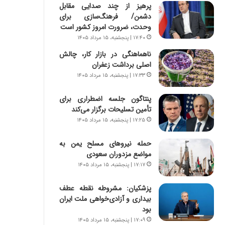
ا
س
پرهیز از چند صدایی مقابل
ب
ت
دشمن/ فرهنگ‌سازی برای
ر
|
وحدت، ضرورت امروز کشور است
ن
ب
۱۷:۴۰ | پنجشنبه، ۱۵ مرداد ۱۴۰۵
د
ر
ناهماهنگی در بازار کار، چالش
ه
ن
اصلی برداشت زعفران
ب
ا
ز
۱۷:۳۳ | پنجشنبه، ۱۵ مرداد ۱۴۰۵
م
ر
ه
گ
ج
پنتاگون جلسه اضطراری برای
؟
د
تأمین تسلیحات برگزار می‌کند
ی
۱۷:۲۵ | پنجشنبه، ۱۵ مرداد ۱۴۰۵
د
ا
حمله نیروهای مسلح یمن به
ی
مواضع مزدوران سعودی
ر
۱۷:۱۷ | پنجشنبه، ۱۵ مرداد ۱۴۰۵
ا
ن‌
پزشکیان: مشروطه نقطه عطف
خ
بیداری و آزادی‌خواهی ملت ایران
و
بود
د
۱۷:۰۹ | پنجشنبه، ۱۵ مرداد ۱۴۰۵
ر