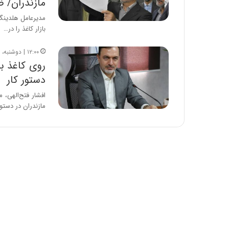
مازندران/ 
ه
خ
مدیرعامل هلدینگ 
ط
بازار کاغذ را در…
ر
ا
۱۲:۰۰ | دوشنبه، ۲ مهر ۱۴۰۳
ب
روی کاغذ بر
ر
دستور کار
ت
و
افشار فتح‌الهی،
ر
مازندران در دستور
م
د
ر
ا
ق
ت
ص
ا
د
ا
ی