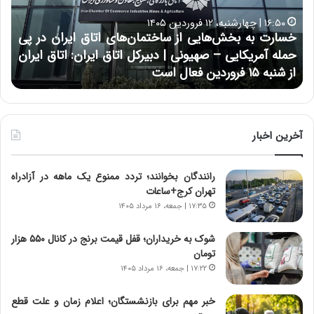
ت
ب
ب
ح
۱۶:۵۰ | چهارشنبه، ۱۲ فروردین ۱۴۰۵
ه
ر
خسارت به بخش‌هایی از ساختمان‌های اتاق ایران در پی
ب
ا
حمله آمریکایی – صهیونی | دبیرکل اتاق ایران: اتاق ایران
خ
ن
از شنبه ۱۵ فروردین فعال است
چ
ش‌
خ
ه
ا
ا
و
ی
ر
ی
م
آخرین اخبار
ا
ی
ز
ا
رانندگان بخوانند؛ تردد ممنوع یک ماهه در آزادراه
س
ن
تهران کرج+ساعات
ا
ه
خ
؛
۱۷:۳۵ | جمعه، ۱۶ مرداد ۱۴۰۵
ت
ب
م
ا
شوک به خریداران؛ قفل قیمت برنج در کانال ۵۵۰ هزار
ا
ز
تومان
ن‌
ن
۱۷:۲۲ | جمعه، ۱۶ مرداد ۱۴۰۵
ه
د
ا
ه
خبر مهم برای بازنشستگان؛ اعلام زمان و علت قطع
ی
پ