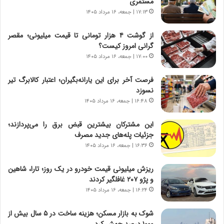
مستمری
ا
ن
۱۷:۱۳ | جمعه، ۱۶ مرداد ۱۴۰۵
ت
ه
ا
ا
از گوشت ۴ هزار تومانی تا قیمت میلیونی؛ مقصر
ق
ن
گرانی امروز کیست؟
ا
ی
۱۷:۰۰ | جمعه، ۱۶ مرداد ۱۴۰۵
ی
ا
ر
ب
فرصت آخر برای این یارانه‌بگیران؛ اعتبار کالابرگ تیر
ا
ر
نسوزد
ن
ن
د
۱۶:۴۸ | جمعه، ۱۶ مرداد ۱۴۰۵
د
ر
ه
پ
ب
این مشترکان بیشترین قبض برق را می‌پردازند؛
ی
ز
جزئیات پله‌های جدید مصرف
ح
ر
۱۶:۳۶ | جمعه، ۱۶ مرداد ۱۴۰۵
م
گ
ل
؟
ریزش میلیونی قیمت خودرو در یک روز؛ تارا، شاهین
ه
و پژو ۲۰۷ غافلگیر کردند
آ
۱۶:۲۴ | جمعه، ۱۶ مرداد ۱۴۰۵
م
ر
شوک به بازار مسکن؛ هزینه ساخت در ۵ سال بیش از
ی
۱۰۰۰ درصد جهش کرد