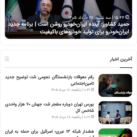
ک
ع
ش
ل
ا
ا
۱۵:۴۴ | سه شنبه، ۲۶ خرداد ۱۴۰۵
و
ی
حمید کشاورز: آینده ایران‌خودرو روشن است | برنامه جدید
ح
ر
ی
ایران‌خودرو برای تولید خودروهای باکیفیت
ن
ز
:
:
د
آ
ر
ی
ط
ن
و
آخرین اخبار
د
ل
ه
ت
رقم معوقات بازنشستگان نجومی شد؛ توضیح جدید
ا
ا
تامین‌اجتماعی
ی
ر
ر
ی
۱۰:۳۱ | یکشنبه، ۱۸ مرداد ۱۴۰۵
ا
خ
ن‌
ا
بورس تهران دوباره منفجر شد؛ جهش ۷۰ هزار واحدی
خ
ی
شاخص کل
و
ر
۱۰:۲۱ | یکشنبه، ۱۸ مرداد ۱۴۰۵
د
ا
ر
ن
هشدار شبکه ۱۳ عبری؛ اسرائیل برای حمله به ایران
و
،