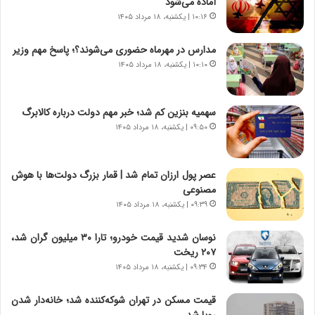
آماده می‌شود
ر
ه
۱۰:۱۶ | یکشنبه، ۱۸ مرداد ۱۴۰۵
و
ی
ش
چ
مدارس در مهرماه حضوری می‌شوند؟؛ پاسخ مهم وزیر
ن
گ
۱۰:۱۰ | یکشنبه، ۱۸ مرداد ۱۴۰۵
ا
ا
س
ه
ت
ج
سهمیه بنزین کم شد؛ خبر مهم دولت درباره کالابرگ
|
ز
ب
۰۹:۵۰ | یکشنبه، ۱۸ مرداد ۱۴۰۵
ا
ر
ی
ن
ن
ا
ج
عصر پول ارزان تمام شد | قمار بزرگ دولت‌ها با هوش
م
ن
مصنوعی
ه
گ
۰۹:۳۹ | یکشنبه، ۱۸ مرداد ۱۴۰۵
ج
،
د
ن
نوسان شدید قیمت خودرو؛ تارا ۳۰ میلیون گران شد،
ی
ت
۲۰۷ ریخت
د
و
۰۹:۳۴ | یکشنبه، ۱۸ مرداد ۱۴۰۵
ا
ا
ی
ن
قیمت مسکن در تهران شوکه‌کننده شد؛ خانه‌دار شدن
ر
س
رویا شد