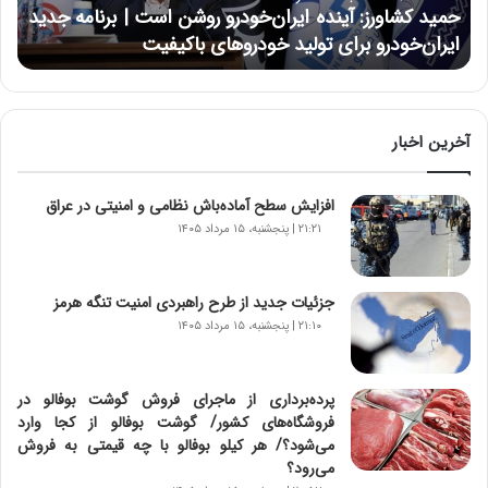
و
حمید کشاورز: آینده ایران‌خودرو روشن است | برنامه جدید
ر
ایران‌خودرو برای تولید خودروهای باکیفیت
ز
:
آ
ی
ن
آخرین اخبار
د
ه
افزایش سطح آماده‌باش نظامی و امنیتی در عراق
ا
ی
۲۱:۲۱ | پنجشنبه، ۱۵ مرداد ۱۴۰۵
ر
ا
ن‌
جزئیات جدید از طرح راهبردی امنیت تنگه هرمز
خ
۲۱:۱۰ | پنجشنبه، ۱۵ مرداد ۱۴۰۵
و
د
ر
پرده‌برداری از ماجرای فروش گوشت بوفالو در
و
فروشگاه‌های کشور/ گوشت بوفالو از کجا وارد
ر
می‌شود؟/ هر کیلو بوفالو با چه قیمتی به فروش
و
می‌رود؟
ش