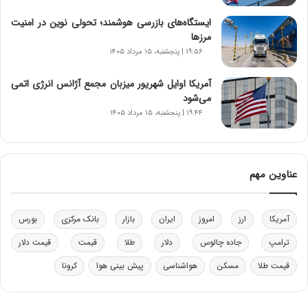
و
د
ایستگاه‌های بازرسی هوشمند؛ تحولی نوین در امنیت
ر
مرزها
و
۱۹:۵۶ | پنجشنبه، ۱۵ مرداد ۱۴۰۵
ب
ر
آمریکا اوایل شهریور میزبان مجمع آژانس انرژی اتمی
ا
می‌شود
ی
۱۹:۴۴ | پنجشنبه، ۱۵ مرداد ۱۴۰۵
ت
و
ل
ی
عناوین مهم
د
خ
و
آمریکا
ارز
امروز
ایران
بازار
بانک مرکزی
بورس
د
ر
ترامپ
جاده چالوس
دلار
طلا
قیمت
قیمت دلار
و
ه
قیمت طلا
مسکن
هواشناسی
پیش بینی هوا
کرونا
ا
ی