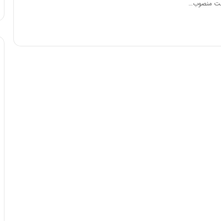
ست منصوب…
ا
و
ر
م
ی
ا
ن
ه
؛
ب
ا
ز
ن
د
ه
پ
ن
ه
ا
ن
ی