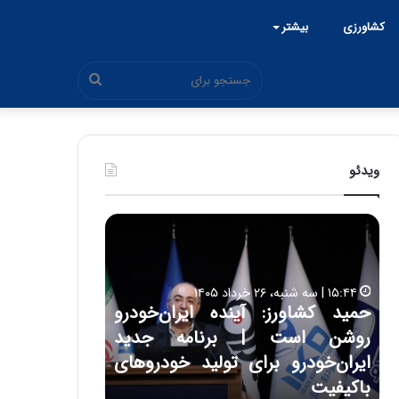
کشاورزی
بیشتر
جستجو
برای
ویدئو
ح
ح
م
س
ی
ی
د
ن
۱۵:۴۴ | سه شنبه، ۲۶ خرداد ۱۴۰۵
ک
ع
حمید کشاورز: آینده ایران‌خودرو
ش
ل
۱۷:۳۹ | سه شنبه، ۲۲ اردیبهشت ۱۴۰۵
روشن است | برنامه جدید
حسین علایی: 
ا
ا
و
ی
ه
ایران‌خودرو برای تولید خودروهای
هیچگاه جز ای
ر
ی
باکیفیت
مقابل چنین ق
ز
: