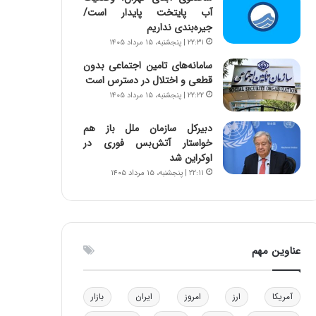
آب پایتخت پایدار است/
و
ا
جیره‌بندی نداریم
ب
ب
ر
ل
۲۲:۳۱ | پنجشنبه، ۱۵ مرداد ۱۴۰۵
ا
چ
سامانه‌های تامین اجتماعی بدون
ی
ن
قطعی و اختلال در دسترس است
ت
ی
۲۲:۲۲ | پنجشنبه، ۱۵ مرداد ۱۴۰۵
و
ن
ل
ق
دبیرکل سازمان ملل باز هم
ی
د
خواستار آتش‌بس فوری در
د
ر
اوکراین شد
خ
ت
۲۲:۱۱ | پنجشنبه، ۱۵ مرداد ۱۴۰۵
و
ی
د
ب
ر
ا
و
ی
ه
س
عناوین مهم
ا
ت
ی
د
ب
ا
آمریکا
ارز
امروز
ایران
بازار
ک