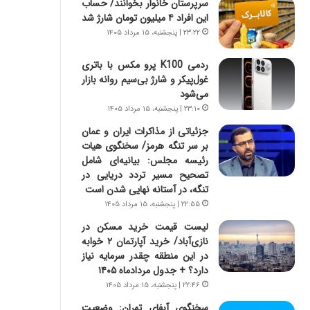
سرپرستان خانوار بخوانند/ حساب
س
ه
این افراد ۴ میلیون تومان شارژ شد
ت
ج
|
ز
۲۳:۲۲ | پنجشنبه، ۱۵ مرداد ۱۴۰۵
ب
ا
ر
ی
ردمی K100 پرو مکس با باتری
ن
ن
غول‌پیکر و شارژ بی‌سیم روانه بازار
ا
ج
می‌شود
م
ن
۲۳:۱۰ | پنجشنبه، ۱۵ مرداد ۱۴۰۵
ه
گ
جزئیاتی از مذاکرات ایران و عمان
ج
،
بر سر تنگه هرمز/ سخنگوی هیات
د
ن
رئیسه مجلس: بیانیه‌ای شامل
ی
ت
تصحیح مسیر تردد دریایی در
د
و
تنگه، در آستانه نهایی شدن است
ا
ا
۲۲:۵۵ | پنجشنبه، ۱۵ مرداد ۱۴۰۵
ی
ن
ر
س
لیست قیمت خرید مسکن در
ا
ت
نازی‌آباد/ خرید آپارتمان ۲ خوابه
ن‌
ه
در این منطقه چقدر سرمایه نیاز
خ
د
دارد؟ + جدول مردادماه ۱۴۰۵
و
ر
۲۲:۴۶ | پنجشنبه، ۱۵ مرداد ۱۴۰۵
د
م
سخنگوی آبفای تهران: وضعیت
ر
ق