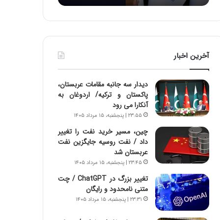
:
د
آ
ر
ی
ط
ن
و
د
ل
آخرین اخبار
ه
ت
ا
ا
ی
ر
دیدار سه جانبه مقامات عربستان،
ر
ی
پاکستان و ترکیه/ اردوغان به
ا
خ
آنکارا می رود
ن‌
ا
۲۳:۵۵ | پنجشنبه، ۱۵ مرداد ۱۴۰۵
خ
ی
و
ر
چین، مسیر خرید نفت را تغییر
د
ا
داد / نفت روسیه جایگزین نفت
ر
ن
عربستان شد
و
،
۲۳:۴۵ | پنجشنبه، ۱۵ مرداد ۱۴۰۵
ر
ه
تغییر بزرگ در ChatGPT / چت
و
ی
متنی نامحدود و رایگان
ش
چ
۲۳:۳۱ | پنجشنبه، ۱۵ مرداد ۱۴۰۵
ن
گ
ا
ا