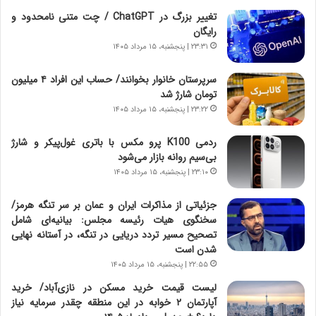
ق
ا
تغییر بزرگ در ChatGPT / چت متنی نامحدود و
ت
ی
رایگان
ص
ا
۲۳:۳۱ | پنجشنبه، ۱۵ مرداد ۱۴۰۵
ا
ت
د
ا
سرپرستان خانوار بخوانند/ حساب این افراد ۴ میلیون
ا
ق
تومان شارژ شد
ی
ا
۲۳:۲۲ | پنجشنبه، ۱۵ مرداد ۱۴۰۵
ر
ی
ا
ر
ردمی K100 پرو مکس با باتری غول‌پیکر و شارژ
ن
ا
بی‌سیم روانه بازار می‌شود
|
ن
ا
۲۳:۱۰ | پنجشنبه، ۱۵ مرداد ۱۴۰۵
د
ع
ر
ت
پ
جزئیاتی از مذاکرات ایران و عمان بر سر تنگه هرمز/
م
ی
سخنگوی هیات رئیسه مجلس: بیانیه‌ای شامل
ا
ح
تصحیح مسیر تردد دریایی در تنگه، در آستانه نهایی
د
م
شدن است
م
ل
۲۲:۵۵ | پنجشنبه، ۱۵ مرداد ۱۴۰۵
ر
ه
لیست قیمت خرید مسکن در نازی‌آباد/ خرید
د
آ
آپارتمان ۲ خوابه در این منطقه چقدر سرمایه نیاز
م
م