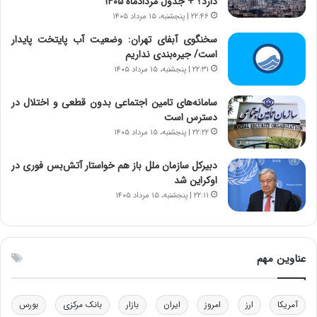
دارد؟ + جدول مردادماه ۱۴۰۵
ه
ر
۲۲:۴۶ | پنجشنبه، ۱۵ مرداد ۱۴۰۵
ن
ی
و
ک
سخنگوی آبفای تهران: وضعیت آب پایتخت پایدار
ز
ا
است/ جیره‌بندی نداریم
ا
ی
۲۲:۳۱ | پنجشنبه، ۱۵ مرداد ۱۴۰۵
ز
ی
ب
–
سامانه‌های تامین اجتماعی بدون قطعی و اختلال در
ی
ص
دسترس است
ن
ه
۲۲:۲۲ | پنجشنبه، ۱۵ مرداد ۱۴۰۵
ن
ی
ر
و
دبیرکل سازمان ملل باز هم خواستار آتش‌بس فوری در
ف
ن
اوکراین شد
ت
ی
۲۲:۱۱ | پنجشنبه، ۱۵ مرداد ۱۴۰۵
ه
|
ا
د
س
ب
ت
ی
عناوین مهم
ر
ک
ل
ا
آمریکا
ارز
امروز
ایران
بازار
بانک مرکزی
بورس