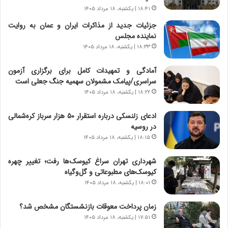
و
ی
۱۸:۴۱ | یکشنبه، ۱۸ مرداد ۱۴۰۵
ش
چ
جزئیات جدید از مذاکرات ایران و عمان به روایت
ن
گ
نماینده مجلس
ا
ا
س
ه
۱۸:۳۳ | یکشنبه، ۱۸ مرداد ۱۴۰۵
ت
ج
|
ز
آمادگی و تمهیدات کامل برای برگزاری آزمون
ب
ا
سراسری/پیامک مشمولان سهمیه جنگ جعلی است
ر
ی
۱۸:۲۲ | یکشنبه، ۱۸ مرداد ۱۴۰۵
ن
ن
ا
ج
ادعای زلنسکی درباره استقرار ۵۰ هزار سرباز کره‌شمالی
م
ن
در روسیه
ه
گ
۱۸:۱۵ | یکشنبه، ۱۸ مرداد ۱۴۰۵
ج
،
د
ن
شهرداری تهران سراغ کیوسک‌ها رفت؛ تغییر چهره
ی
ت
کیوسک‌های مطبوعاتی و گل‌وگیاه
د
و
۱۸:۰۱ | یکشنبه، ۱۸ مرداد ۱۴۰۵
ا
ا
ی
ن
زمان پرداخت معوقات بازنشستگان مشخص شد؟
ر
س
ا
ت
۱۷:۵۱ | یکشنبه، ۱۸ مرداد ۱۴۰۵