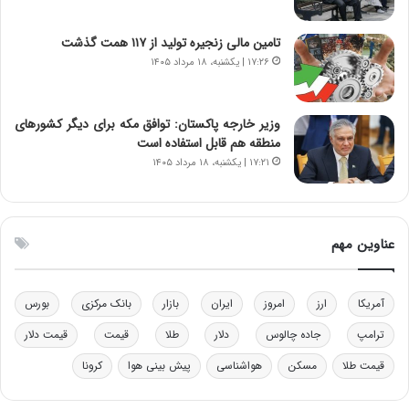
ن‌
ه
خ
د
و
ر
تامین مالی زنجیره تولید از ۱۱۷ همت گذشت
د
م
۱۷:۲۶ | یکشنبه، ۱۸ مرداد ۱۴۰۵
ر
ق
و
ا
ب
ب
وزیر خارجه پاکستان: توافق مکه برای دیگر کشورهای
ر
ل
منطقه هم قابل استفاده است
ا
چ
۱۷:۲۱ | یکشنبه، ۱۸ مرداد ۱۴۰۵
ی
ن
ت
ی
و
ن
ل
ق
عناوین مهم
ی
د
د
ر
خ
ت
آمریکا
ارز
امروز
ایران
بازار
بانک مرکزی
بورس
و
ی
د
ب
ترامپ
جاده چالوس
دلار
طلا
قیمت
قیمت دلار
ر
ا
و
ی
قیمت طلا
مسکن
هواشناسی
پیش بینی هوا
کرونا
ه
س
ا
ت