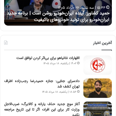
ا
ا
۱۵:۴۴ | سه شنبه، ۲۶ خرداد ۱۴۰۵
و
ی
حمید کشاورز: آینده ایران‌خودرو روشن است | برنامه جدید
ح
ر
ی
ایران‌خودرو برای تولید خودروهای باکیفیت
ن
ز
:
:
د
آ
ر
ی
ط
ن
و
آخرین اخبار
د
ل
ه
ت
اظهارات نتانیاهو برای بی‌اثر کردن توافق است
ا
ا
ی
ر
۱۹:۰۲ | یکشنبه، ۱۸ مرداد ۱۴۰۵
ر
ی
ا
خ
ن‌
ا
دادسرای جنایی: جنازه حمیدرضا رجب‌زاده اطراف
خ
ی
تهران کشف شد
و
ر
۱۸:۵۶ | یکشنبه، ۱۸ مرداد ۱۴۰۵
د
ا
ر
ن
آغاز موج جدید حذف یارانه و کالابرگ؛ ضرب‌الاجل
و
،
وزارت کار برای این افراد؛ اگر تا این تاریخ مراجعه
ر
ه
نکنید