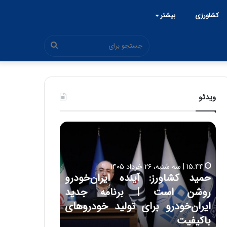
کشاورزی
بیشتر
جستجو
برای
ویدئو
ح
ح
م
س
ی
ی
د
ن
۱۵:۴۴ | سه شنبه، ۲۶ خرداد ۱۴۰۵
ک
ع
حمید کشاورز: آینده ایران‌خودرو
ش
ل
۱۷:۳۹ | سه شنبه، ۲۲ اردیبهشت ۱۴۰۵
روشن است | برنامه جدید
حسین علایی: 
ا
ا
و
ی
ه
ایران‌خودرو برای تولید خودروهای
هیچگاه جز ای
ر
ی
باکیفیت
مقابل چنین ق
ز
: