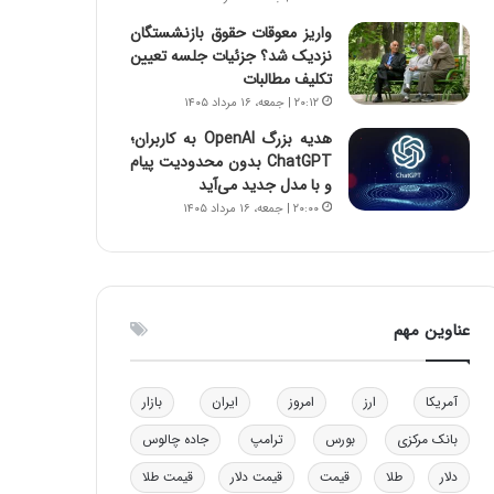
و
ا
واریز معوقات حقوق بازنشستگان
ب
ب
نزدیک شد؟ جزئیات جلسه تعیین
ر
ل
تکلیف مطالبات
ا
چ
۲۰:۱۲ | جمعه، ۱۶ مرداد ۱۴۰۵
ی
ن
ت
ی
هدیه بزرگ OpenAI به کاربران؛
و
ن
ChatGPT بدون محدودیت پیام
ل
ق
و با مدل جدید می‌آید
ی
د
۲۰:۰۰ | جمعه، ۱۶ مرداد ۱۴۰۵
د
ر
خ
ت
و
ی
د
ب
ر
ا
عناوین مهم
و
ی
ه
س
ا
ت
آمریکا
ارز
امروز
ایران
بازار
ی
د
ب
بانک مرکزی
بورس
ترامپ
جاده چالوس
ا
دلار
طلا
قیمت
قیمت دلار
قیمت طلا
ک