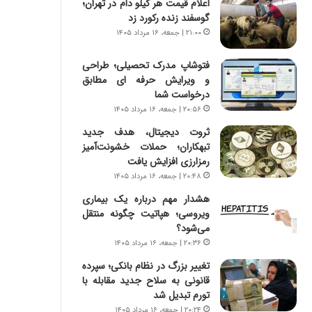
اعلام قیمت هر کیلو دام در تهران؛
س
ه
گوسفند زنده رکورد زد
ت
ج
|
ز
۲۱:۰۰ | جمعه، ۱۶ مرداد ۱۴۰۵
ب
ا
ر
ی
فتوشاپ مدرک تحصیلی؛ طراحی
ن
ن
و ویرایش حرفه ای مطابق
ا
ج
درخواست شما
م
ن
۲۰:۵۶ | جمعه، ۱۶ مرداد ۱۴۰۵
ه
گ
ثروت دیجیتال، هدف جدید
ج
،
تبهکاران؛ حملات خشونت‌آمیز
د
ن
رمزارزی افزایش یافت
ی
ت
۲۰:۴۸ | جمعه، ۱۶ مرداد ۱۴۰۵
د
و
ا
ا
هشدار مهم درباره یک بیماری
ی
ن
ویروسی؛ هپاتیت چگونه منتقل
ر
س
می‌شود؟
ا
ت
۲۰:۳۶ | جمعه، ۱۶ مرداد ۱۴۰۵
ن‌
ه
تغییر بزرگ در نظام بانکی؛ سپرده
خ
د
قانونی به سلاح جدید مقابله با
و
ر
تورم تبدیل شد
د
م
ر
ق
۲۰:۲۴ | جمعه، ۱۶ مرداد ۱۴۰۵