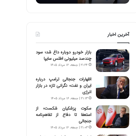
:
د
آ
ر
ی
ط
ن
و
د
ل
آخرین اخبار
ه
ت
ا
ا
ی
ر
بازار خودرو دوباره داغ شد؛ سود
ر
ی
چندصد میلیونی اطلس سایپا
ا
خ
۲۱:۲۴ | جمعه، ۱۶ مرداد ۱۴۰۵
ن‌
ا
خ
ی
اظهارات جنجالی ترامپ درباره
و
ر
ایران و نفت؛ نگرانی تازه در بازار
د
ا
انرژی
ر
ن
۲۱:۱۳ | جمعه، ۱۶ مرداد ۱۴۰۵
و
،
ر
ه
سکوت پزشکیان شکست؛ از
و
ی
استعفا تا دفاع از تفاهم‌نامه
ش
چ
جنجالی
ن
گ
۲۱:۰۳ | جمعه، ۱۶ مرداد ۱۴۰۵
ا
ا