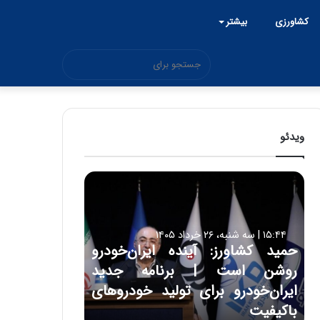
کشاورزی
بیشتر
جستجو
برای
ویدئو
ح
م
ی
د
۱۵:۴۴ | سه شنبه، ۲۶ خرداد ۱۴۰۵
ک
حمید کشاورز: آینده ایران‌خودرو
ش
روشن است | برنامه جدید
ا
و
ایران‌خودرو برای تولید خودروهای
ر
باکیفیت
ز