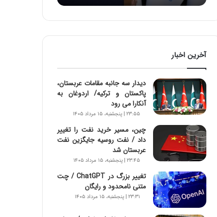
:
آ
ی
ن
د
آخرین اخبار
ه
ا
ی
دیدار سه جانبه مقامات عربستان،
ر
پاکستان و ترکیه/ اردوغان به
ا
آنکارا می رود
ن‌
۲۳:۵۵ | پنجشنبه، ۱۵ مرداد ۱۴۰۵
خ
و
چین، مسیر خرید نفت را تغییر
د
داد / نفت روسیه جایگزین نفت
ر
عربستان شد
و
۲۳:۴۵ | پنجشنبه، ۱۵ مرداد ۱۴۰۵
ر
تغییر بزرگ در ChatGPT / چت
و
متنی نامحدود و رایگان
ش
۲۳:۳۱ | پنجشنبه، ۱۵ مرداد ۱۴۰۵
ن
ا