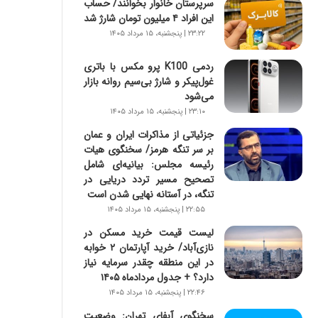
سرپرستان خانوار بخوانند/ حساب
س
این افراد ۴ میلیون تومان شارژ شد
ت
|
۲۳:۲۲ | پنجشنبه، ۱۵ مرداد ۱۴۰۵
ب
ر
ردمی K100 پرو مکس با باتری
ن
غول‌پیکر و شارژ بی‌سیم روانه بازار
ا
می‌شود
م
۲۳:۱۰ | پنجشنبه، ۱۵ مرداد ۱۴۰۵
ه
جزئیاتی از مذاکرات ایران و عمان
ج
بر سر تنگه هرمز/ سخنگوی هیات
د
رئیسه مجلس: بیانیه‌ای شامل
ی
تصحیح مسیر تردد دریایی در
د
تنگه، در آستانه نهایی شدن است
ا
۲۲:۵۵ | پنجشنبه، ۱۵ مرداد ۱۴۰۵
ی
ر
لیست قیمت خرید مسکن در
ا
نازی‌آباد/ خرید آپارتمان ۲ خوابه
ن‌
در این منطقه چقدر سرمایه نیاز
خ
دارد؟ + جدول مردادماه ۱۴۰۵
و
۲۲:۴۶ | پنجشنبه، ۱۵ مرداد ۱۴۰۵
د
سخنگوی آبفای تهران: وضعیت
ر