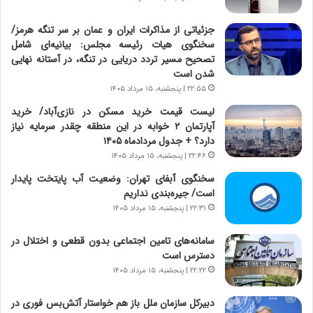
و
ی
ش
چ
جزئیاتی از مذاکرات ایران و عمان بر سر تنگه هرمز/
ن
گ
سخنگوی هیات رئیسه مجلس: بیانیه‌ای شامل
ا
ا
تصحیح مسیر تردد دریایی در تنگه، در آستانه نهایی
س
ه
شدن است
ت
ج
۲۲:۵۵ | پنجشنبه، ۱۵ مرداد ۱۴۰۵
|
ز
ب
ا
لیست قیمت خرید مسکن در نازی‌آباد/ خرید
ر
ی
آپارتمان ۲ خوابه در این منطقه چقدر سرمایه نیاز
ن
ن
دارد؟ + جدول مردادماه ۱۴۰۵
ا
ج
۲۲:۴۶ | پنجشنبه، ۱۵ مرداد ۱۴۰۵
م
ن
سخنگوی آبفای تهران: وضعیت آب پایتخت پایدار
ه
گ
است/ جیره‌بندی نداریم
ج
،
۲۲:۳۱ | پنجشنبه، ۱۵ مرداد ۱۴۰۵
د
ن
ی
ت
د
سامانه‌های تامین اجتماعی بدون قطعی و اختلال در
و
ا
دسترس است
ا
ی
ن
۲۲:۲۲ | پنجشنبه، ۱۵ مرداد ۱۴۰۵
ر
س
ا
ت
دبیرکل سازمان ملل باز هم خواستار آتش‌بس فوری در