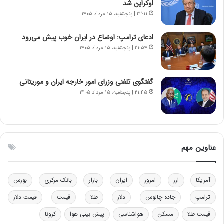
ن‌
ه
اوکراین شد
خ
د
۲۲:۱۱ | پنجشنبه، ۱۵ مرداد ۱۴۰۵
و
ر
د
م
ادعای ترامپ: اوضاع در ایران خوب پیش می‌رود
ر
ق
۲۱:۵۴ | پنجشنبه، ۱۵ مرداد ۱۴۰۵
و
ا
ب
ب
ر
ل
گفتگوی تلفنی وزرای امور خارجه ایران و موریتانی
ا
چ
۲۱:۴۵ | پنجشنبه، ۱۵ مرداد ۱۴۰۵
ی
ن
ت
ی
و
ن
ل
ق
ی
د
عناوین مهم
د
ر
خ
ت
و
ی
د
ب
آمریکا
ارز
امروز
ایران
بازار
بانک مرکزی
بورس
ر
ا
ترامپ
جاده چالوس
دلار
طلا
قیمت
قیمت دلار
و
ی
ه
س
قیمت طلا
مسکن
هواشناسی
پیش بینی هوا
کرونا
ا
ت