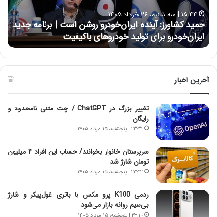
ا
ا
۱۵:۴۴ | سه شنبه، ۲۶ خرداد ۱۴۰۵
و
ی
حمید کشاورز: آینده ایران‌خودرو روشن است | برنامه جدید
ح
ر
ی
ایران‌خودرو برای تولید خودروهای باکیفیت
ن
ز
:
:
د
آ
ر
ی
ط
ن
و
آخرین اخبار
د
ل
ه
ت
تغییر بزرگ در ChatGPT / چت متنی نامحدود و
ا
ا
رایگان
ی
ر
ر
ی
۲۳:۳۱ | پنجشنبه، ۱۵ مرداد ۱۴۰۵
ا
خ
ن‌
ا
سرپرستان خانوار بخوانند/ حساب این افراد ۴ میلیون
خ
ی
تومان شارژ شد
و
ر
۲۳:۲۲ | پنجشنبه، ۱۵ مرداد ۱۴۰۵
د
ا
ر
ن
ردمی K100 پرو مکس با باتری غول‌پیکر و شارژ
و
،
بی‌سیم روانه بازار می‌شود
ر
ه
۲۳:۱۰ | پنجشنبه، ۱۵ مرداد ۱۴۰۵