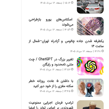
س
ه
۱۵:۱۶ | جمعه، ۱۶ مرداد ۱۴۰۵
ت
ج
|
ز
ب
ا
اسکناس‌های یورو بازطراحی
ر
ی
می‌شوند
ن
ن
۱۴:۵۹ | جمعه، ۱۶ مرداد ۱۴۰۵
ا
ج
م
ن
یکطرفه شدن جاده چالوس و آزادراه تهران–شمال از
ه
گ
ساعت ۱۴
ج
،
۱۴:۴۸ | جمعه، ۱۶ مرداد ۱۴۰۵
د
ن
ی
ت
تغییر بزرگ در ChatGPT / چت
د
و
متنی نامحدود و رایگان
ا
ا
۱۳:۵۷ | جمعه، ۱۶ مرداد ۱۴۰۵
ی
ن
ر
س
با داشتن ۵ عادت روزانه خطر
ا
ت
سکته مغزی را از خود دور کنید
ن‌
ه
۱۳:۴۵ | جمعه، ۱۶ مرداد ۱۴۰۵
خ
د
و
ر
ترامپ فرمان اجرایی ممنوعیت
د
م
شهروندی بر اساس تولد را امضا
ر
ق