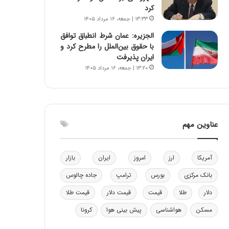
کرد
و
ا
۱۳:۳۳ | جمعه، ۱۶ مرداد ۱۴۰۵
ب
ب
ر
ل
الجزیره: عمان شرط انطباق توافق
ا
چ
با حقوق بین‌الملل را مطرح کرد و
ی
ن
ایران پذیرفت
ت
ی
۱۳:۲۰ | جمعه، ۱۶ مرداد ۱۴۰۵
و
ن
ل
ق
ی
د
د
ر
خ
ت
عناوین مهم
و
ی
د
ب
ر
ا
آمریکا
ارز
امروز
ایران
بازار
و
ی
ه
س
بانک مرکزی
بورس
ترامپ
جاده چالوس
ا
ت
ی
د
دلار
طلا
قیمت
قیمت دلار
قیمت طلا
ب
مسکن
هواشناسی
پیش بینی هوا
کرونا
ا
ک