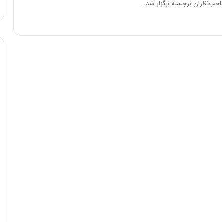
احب‌نظران برجسته برگزار شد…
ا
و
ر
م
ی
ا
ن
ه
؛
ب
ا
ز
ن
د
ه
پ
ن
ه
ا
ن
ی