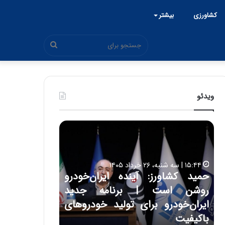
کشاورزی
بیشتر
جستجو
برای
ویدئو
ح
ح
م
س
ی
ی
د
ن
۱۵:۴۴ | سه شنبه، ۲۶ خرداد ۱۴۰۵
ک
ع
حمید کشاورز: آینده ایران‌خودرو
ش
ل
۱۷:۳۹ | سه شنبه، ۲۲ اردیبهشت ۱۴۰۵
روشن است | برنامه جدید
حسین علایی: 
ا
ا
و
ی
ه
ایران‌خودرو برای تولید خودروهای
هیچگاه جز ای
ر
ی
باکیفیت
مقابل چنین ق
ز
: