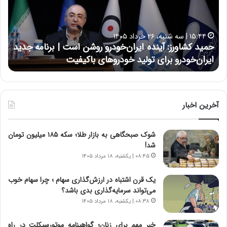
ک
ع
ش
ل
ا
ا
۱۵:۴۴ | سه شنبه، ۲۶ خرداد ۱۴۰۵
و
ی
حمید کشاورز: آینده ایران‌خودرو روشن است | برنامه جدید
ح
ر
ی
ایران‌خودرو برای تولید خودروهای باکیفیت
ن
ز
:
:
د
آ
ر
ی
ط
ن
و
آخرین اخبار
د
ل
ه
ت
شوک صبحگاهی به بازار طلا؛ سکه ۱۸۵ میلیون تومان
ا
ا
شد!
ی
ر
ر
ی
۰۸:۴۵ | یکشنبه، ۱۸ مرداد ۱۴۰۵
ا
خ
ن‌
ا
یک قرن اشتباه در ارزش‌گذاری سهام ؛ چرا سهام خوب
خ
ی
می‌تواند سرمایه‌گذاری بدی باشد؟
و
ر
۰۸:۳۸ | یکشنبه، ۱۸ مرداد ۱۴۰۵
د
ا
ر
ن
خبر مهم برای زنان؛ گواهینامه موتورسیکلت در راه