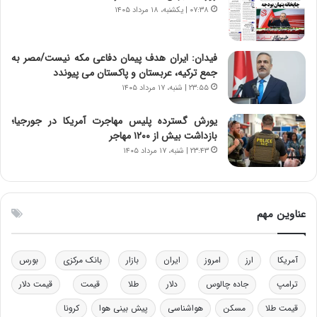
ر
س
۰۷:۳۸ | یکشنبه، ۱۸ مرداد ۱۴۰۵
ا
ت
ن‌
ه
خ
د
فیدان: ایران هدف پیمان دفاعی مکه نیست/مصر به
و
ر
جمع ترکیه، عربستان و پاکستان می پیوندد
د
م
۲۳:۵۵ | شنبه، ۱۷ مرداد ۱۴۰۵
ر
ق
و
ا
ب
ب
یورش گسترده پلیس مهاجرت آمریکا در جورجیا؛
ر
ل
بازداشت بیش از ۱۲۰۰ مهاجر
ا
چ
۲۳:۴۳ | شنبه، ۱۷ مرداد ۱۴۰۵
ی
ن
ت
ی
و
ن
ل
ق
عناوین مهم
ی
د
د
ر
خ
ت
آمریکا
ارز
امروز
ایران
بازار
بانک مرکزی
بورس
و
ی
د
ب
ترامپ
جاده چالوس
دلار
طلا
قیمت
قیمت دلار
ر
ا
قیمت طلا
مسکن
هواشناسی
پیش بینی هوا
کرونا
و
ی