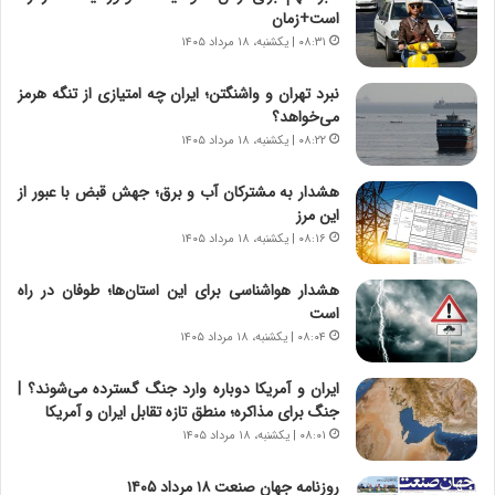
و
،
است+زمان
ر
ه
۰۸:۳۱ | یکشنبه، ۱۸ مرداد ۱۴۰۵
و
ی
ش
چ
نبرد تهران و واشنگتن؛ ایران چه امتیازی از تنگه هرمز
ن
گ
می‌خواهد؟
ا
ا
۰۸:۲۲ | یکشنبه، ۱۸ مرداد ۱۴۰۵
س
ه
ت
ج
هشدار به مشترکان آب و برق؛ جهش قبض با عبور از
|
ز
این مرز
ب
ا
ر
۰۸:۱۶ | یکشنبه، ۱۸ مرداد ۱۴۰۵
ی
ن
ن
ا
ج
هشدار هواشناسی برای این استان‌ها؛ طوفان در راه
م
ن
است
ه
گ
۰۸:۰۴ | یکشنبه، ۱۸ مرداد ۱۴۰۵
ج
،
د
ن
ایران و آمریکا دوباره وارد جنگ گسترده می‌شوند؟ |
ی
ت
جنگ برای مذاکره؛ منطق تازه تقابل ایران و آمریکا
د
و
۰۸:۰۱ | یکشنبه، ۱۸ مرداد ۱۴۰۵
ا
ا
ی
ن
روزنامه جهان صنعت ۱۸ مرداد ۱۴۰۵