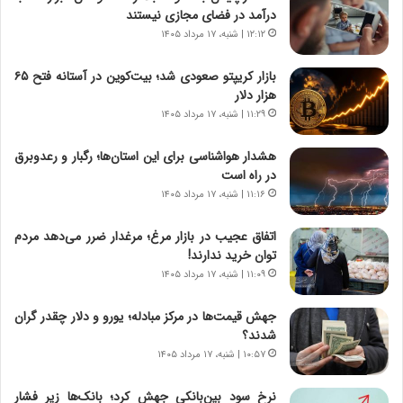
،
ت
درآمد در فضای مجازی نیستند
ه
ص
۱۲:۱۲ | شنبه، ۱۷ مرداد ۱۴۰۵
ی
ا
چ
د
بازار کریپتو صعودی شد؛ بیت‌کوین در آستانه فتح ۶۵
گ
ا
هزار دلار
ا
ی
۱۱:۲۹ | شنبه، ۱۷ مرداد ۱۴۰۵
ه
ر
ج
ا
هشدار هواشناسی برای این استان‌ها؛ رگبار و رعدوبرق
ز
ن
در راه است
ا
|
ی
۱۱:۱۶ | شنبه، ۱۷ مرداد ۱۴۰۵
ا
ن
ع
ج
ت
اتفاق عجیب در بازار مرغ؛ مرغدار ضرر می‌دهد مردم
ن
م
توان خرید ندارند!
گ
ا
۱۱:۰۹ | شنبه، ۱۷ مرداد ۱۴۰۵
،
د
ن
م
جهش قیمت‌ها در مرکز مبادله؛ یورو و دلار چقدر گران
ت
ر
شدند؟
و
د
۱۰:۵۷ | شنبه، ۱۷ مرداد ۱۴۰۵
ا
م
ن
ه
نرخ سود بین‌بانکی جهش کرد؛ بانک‌ها زیر فشار