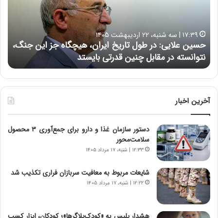
ع
ر
ل
د
ا
ر
۱۷:۳۹ | سه شنبه، ۲۲ اردیبهشت ۱۴۰۵
ی
ب
حسین علایی: در طول تاریخ ایران، هیچگاه جز این جنگ،
ه
ی
ا
نتوانسته در مقابل چنین قدرتی بایستد
ه
:
ر
د
ه
ر
خ
ط
ط
و
ر
آخرین اخبار
ل
ا
ت
ب
دستور سازمان غذا و دارو برای جمع‌آوری ۳ محصول
ا
ر
سلامت‌محور
ر
ت
ی
و
۱۲:۳۳ | شنبه، ۱۷ مرداد ۱۴۰۵
خ
ر
ا
م
شایعات مربوط به معافیت سربازان فراری تکذیب شد
ی
د
۱۲:۲۲ | شنبه، ۱۷ مرداد ۱۴۰۵
ر
ر
ا
ا
ن
ق
هشدار پلیس به «کودک‌بلاگرها»؛ کودکان، ابزار کسب