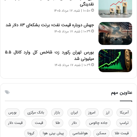
س
ن
نقدینگی
ت
و
۱۰:۵۰ | شنبه، ۱۷ مرداد ۱۴۰۵
ه
ز
د
ا
جهش دوباره قیمت نفت؛ برنت بشکه‌ای ۸۳ دلار شد
ر
ز
۱۰:۳۹ | شنبه، ۱۷ مرداد ۱۴۰۵
م
ب
ق
ی
ا
ن
ب
ن
بورس تهران رکورد زد؛ شاخص کل وارد کانال ۵.۵
ل
ر
میلیونی شد
چ
ف
۱۰:۲۹ | شنبه، ۱۷ مرداد ۱۴۰۵
ن
ت
ی
ه
ن
ا
ق
س
عناوین مهم
د
ت
ر
ت
آمریکا
ارز
امروز
ایران
بازار
بانک مرکزی
بورس
ی
ب
ترامپ
جاده چالوس
دلار
طلا
قیمت
قیمت دلار
ا
قیمت طلا
مسکن
هواشناسی
پیش بینی هوا
کرونا
ی