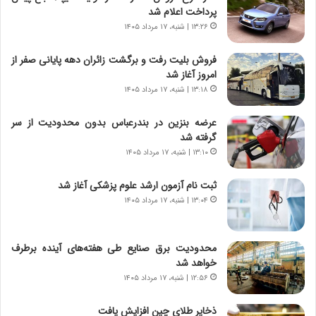
ی
پ
پرداخت اعلام شد
ا
ن
۱۳:۲۶ | شنبه، ۱۷ مرداد ۱۴۰۵
ت
ه
ا
ا
فروش بلیت رفت و برگشت زائران دهه پایانی صفر از
ق
ن
امروز آغاز شد
ا
ی
۱۳:۱۸ | شنبه، ۱۷ مرداد ۱۴۰۵
ی
ا
ر
ب
عرضه بنزین در بندرعباس بدون محدودیت از سر
ا
ر
گرفته شد
ن
ن
د
۱۳:۱۰ | شنبه، ۱۷ مرداد ۱۴۰۵
د
ر
ه
پ
ب
ثبت نام آزمون ارشد علوم پزشکی آغاز شد
ی
ز
۱۳:۰۴ | شنبه، ۱۷ مرداد ۱۴۰۵
ح
ر
م
گ
ل
؟
محدودیت‌ برق صنایع طی هفته‌های آینده برطرف
ه
خواهد شد
آ
۱۲:۵۶ | شنبه، ۱۷ مرداد ۱۴۰۵
م
ر
ذخایر طلای چین افزایش یافت