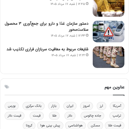
ی
۱۲:۴۵ | شنبه، ۱۷ مرداد ۱۴۰۵
ک
ا
ی
دستور سازمان غذا و دارو برای جمع‌آوری ۳ محصول
ی
سلامت‌محور
–
۱۲:۳۳ | شنبه، ۱۷ مرداد ۱۴۰۵
ص
ه
ی
شایعات مربوط به معافیت سربازان فراری تکذیب شد
و
۱۲:۲۲ | شنبه، ۱۷ مرداد ۱۴۰۵
ن
ی
|
د
ب
عناوین مهم
ی
ر
ک
آمریکا
ارز
امروز
ایران
بازار
بانک مرکزی
بورس
ل
ا
ترامپ
جاده چالوس
دلار
طلا
قیمت
قیمت دلار
ت
قیمت طلا
مسکن
هواشناسی
پیش بینی هوا
کرونا
ا