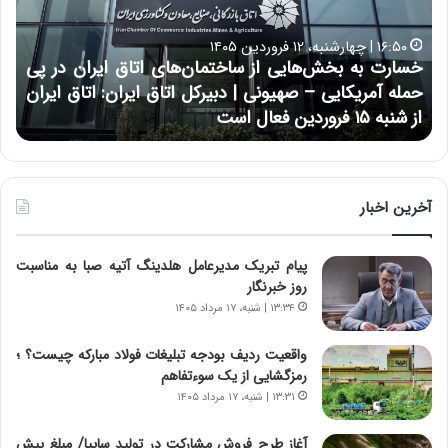
ت
ب
ب
ح
۱۶:۵۰ | چهارشنبه، ۱۲ فروردین ۱۴۰۵
ه
ر
خسارت به بخش‌هایی از ساختمان‌های اتاق ایران در پی
ب
ا
حمله آمریکایی – صهیونی | دبیرکل اتاق ایران: اتاق ایران
خ
ن
از شنبه ۱۵ فروردین فعال است
چ
ش‌
خ
ه
ا
ا
و
ی
ر
ی
م
آخرین اخبار
ا
ی
ز
ا
پیام تبریک مدیرعامل هلدینگ آتیه صبا به مناسبت
س
ن
روز خبرنگار
ا
ه
خ
؛
۱۳:۳۴ | شنبه، ۱۷ مرداد ۱۴۰۵
ت
ب
م
ا
واقعیت ردیف بودجه تبلیغات فولاد مبارکه چیست؟ ؛
ا
ز
رمزگشایی از یک سوءتفاهم
ن‌
ن
۱۳:۳۱ | شنبه، ۱۷ مرداد ۱۴۰۵
ه
د
ا
ه
آغاز طرح فروش مشارکت در تولید سایپا/ مبلغ پیش