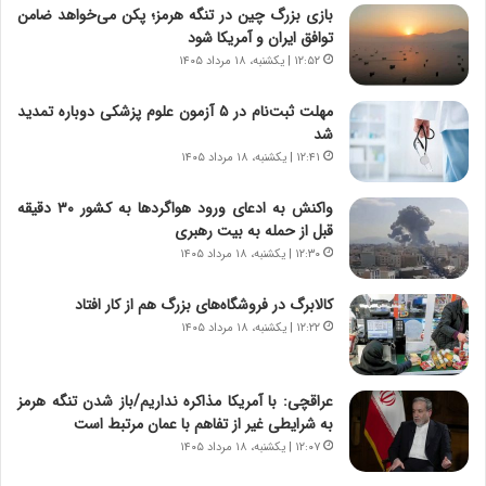
ر
ن
بازی بزرگ چین در تنگه هرمز؛ پکن می‌خواهد ضامن
و
،
توافق ایران و آمریکا شود
ر
ه
۱۲:۵۲ | یکشنبه، ۱۸ مرداد ۱۴۰۵
و
ی
ش
چ
مهلت ثبت‌نام در ۵ آزمون علوم پزشکی دوباره تمدید
ن
گ
شد
ا
ا
۱۲:۴۱ | یکشنبه، ۱۸ مرداد ۱۴۰۵
س
ه
ت
ج
واکنش به ادعای ورود هواگردها به کشور ۳۰ دقیقه
|
ز
قبل از حمله به بیت رهبری
ب
ا
ر
۱۲:۳۰ | یکشنبه، ۱۸ مرداد ۱۴۰۵
ی
ن
ن
ا
ج
کالابرگ در فروشگاه‌های بزرگ هم از کار افتاد
م
ن
۱۲:۲۲ | یکشنبه، ۱۸ مرداد ۱۴۰۵
ه
گ
ج
،
د
ن
عراقچی: با آمریکا مذاکره نداریم/باز شدن تنگه هرمز
ی
ت
به شرایطی غیر از تفاهم با عمان مرتبط است
د
و
۱۲:۰۷ | یکشنبه، ۱۸ مرداد ۱۴۰۵
ا
ا
ی
ن