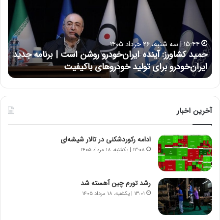
د
ن
ک
ع
ش
ل
ا
ا
۱۵:۴۴ | سه شنبه، ۲۶ خرداد ۱۴۰۵
و
ی
حمید کشاورز: آینده ایران‌خودرو روشن است | برنامه جدید
ح
ر
ی
ایران‌خودرو برای تولید خودروهای باکیفیت
ن
ز
:
:
د
آ
ر
ی
ط
ن
و
آخرین اخبار
د
ل
ه
ت
ادامه رکوردشکنی در تالار شیشه‌ای
ا
ا
ی
ر
۱۳:۰۸ | یکشنبه، ۱۸ مرداد ۱۴۰۵
ر
ی
ا
خ
ن‌
ا
رشد تورم چین آهسته شد
خ
ی
۱۳:۰۱ | یکشنبه، ۱۸ مرداد ۱۴۰۵
و
ر
د
ا