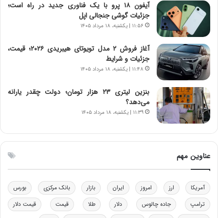
آیفون ۱۸ پرو با یک فناوری جدید در راه است؛
ر
س
جزئیات گوشی جنجالی اپل
ا
ت
۱۱:۵۶ | یکشنبه، ۱۸ مرداد ۱۴۰۵
ن‌
ه
خ
د
آغاز فروش ۲ مدل تویوتای هیبریدی ۲۰۲۶؛ قیمت،
و
ر
جزئیات و شرایط
د
م
۱۱:۴۸ | یکشنبه، ۱۸ مرداد ۱۴۰۵
ر
ق
و
ا
ب
ب
بنزین لیتری ۲۳ هزار تومان؛ دولت چقدر یارانه
ر
ل
می‌دهد؟
ا
چ
۱۱:۳۹ | یکشنبه، ۱۸ مرداد ۱۴۰۵
ی
ن
ت
ی
و
ن
ل
ق
عناوین مهم
ی
د
د
ر
خ
ت
آمریکا
ارز
امروز
ایران
بازار
بانک مرکزی
بورس
و
ی
د
ب
ترامپ
جاده چالوس
دلار
طلا
قیمت
قیمت دلار
ر
ا