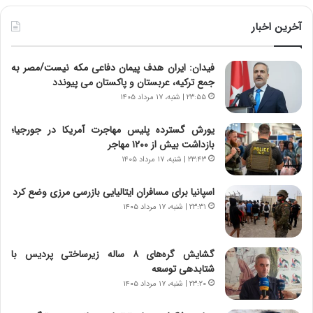
ط
ط
و
ر
آخرین اخبار
ل
ا
ت
ب
فیدان: ایران هدف پیمان دفاعی مکه نیست/مصر به
ا
ر
جمع ترکیه، عربستان و پاکستان می پیوندد
ر
ت
ی
و
۲۳:۵۵ | شنبه، ۱۷ مرداد ۱۴۰۵
خ
ر
ا
م
یورش گسترده پلیس مهاجرت آمریکا در جورجیا؛
ی
د
بازداشت بیش از ۱۲۰۰ مهاجر
ر
ر
۲۳:۴۳ | شنبه، ۱۷ مرداد ۱۴۰۵
ا
ا
ن
ق
اسپانیا برای مسافران ایتالیایی بازرسی مرزی وضع کرد
،
ت
۲۳:۳۱ | شنبه، ۱۷ مرداد ۱۴۰۵
ه
ص
ی
ا
چ
د
گشایش گره‌های ۸ ساله زیرساختی پردیس با
گ
ا
شتابدهی توسعه
ا
ی
۲۳:۲۰ | شنبه، ۱۷ مرداد ۱۴۰۵
ه
ر
ج
ا