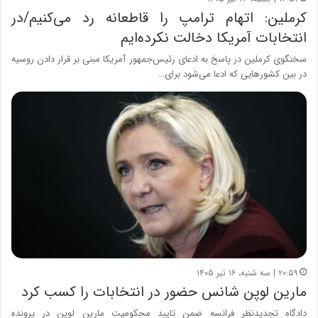
کرملین: اتهام ترامپ را قاطعانه رد می‌کنیم/در
انتخابات آمریکا دخالت نکرده‌ایم
سخنگوی کرملین در پاسخ به ادعای رئیس‌جمهور آمریکا مبنی بر قرار دادن روسیه
در بین کشورهایی که ادعا می‌شود برای…
۲۰:۵۹ | سه شنبه، ۱۶ تیر ۱۴۰۵
مارین لوپن شانس حضور در انتخابات را کسب کرد
دادگاه تجدیدنظر فرانسه ضمن تایید محکومیت مارین لوپن در پرونده