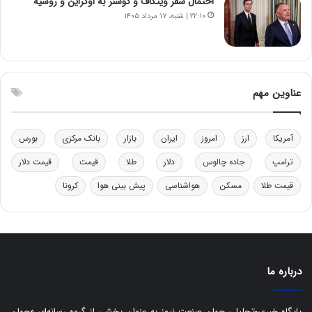
ب
ن
احتمال سفر ویتکاف و کوشنر به اوکراین و روسیه
ل
ر
۲۲:۱۰ | شنبه، ۱۷ مرداد ۱۴۰۵
چ
ف
ن
ت
ی
ه
ن
ا
ق
س
عناوین مهم
د
ت
ر
ت
آمریکا
ارز
امروز
ایران
بازار
بانک مرکزی
بورس
ی
ب
ترامپ
جاده چالوس
دلار
طلا
قیمت
قیمت دلار
ا
قیمت طلا
مسکن
هواشناسی
پیش بینی هوا
کرونا
ی
س
ت
د
درباره ما
پایگاه خبری-تحلیلی جهان صنعت نیوز به عنوان بخشی از گروه رسانه‌ای «جهان