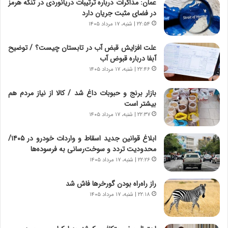
عمان: مذاکرات درباره ترتیبات دریانوردی در تنگه هرمز
ز
ن
در فضای مثبت جریان دارد
ا
|
ی
۲۲:۵۴ | شنبه، ۱۷ مرداد ۱۴۰۵
ا
ن
ع
ج
ت
علت افزایش قبض آب در تابستان چیست؟ / توضیح
ن
م
آبفا درباره قبوض آب
گ
ا
۲۲:۴۶ | شنبه، ۱۷ مرداد ۱۴۰۵
،
د
ن
م
بازار برنج و حبوبات داغ شد / کالا از نیاز مردم هم
ت
ر
بیشتر است
و
د
۲۲:۳۷ | شنبه، ۱۷ مرداد ۱۴۰۵
ا
م
ن
ه
ابلاغ قوانین جدید اسقاط و واردات خودرو در ۱۴۰۵/
س
ن
محدودیت تردد و سوخت‌رسانی به فرسوده‌ها
ت
و
۲۲:۲۶ | شنبه، ۱۷ مرداد ۱۴۰۵
ه
ز
د
ا
راز راه‌راه بودن گورخرها فاش شد
ر
ز
۲۲:۱۸ | شنبه، ۱۷ مرداد ۱۴۰۵
م
ب
ق
ی
ا
ن