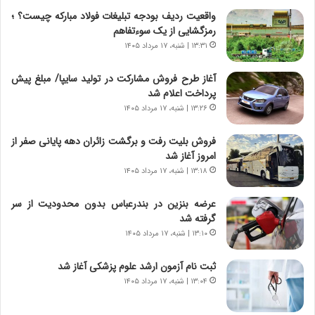
چ
د
واقعیت ردیف بودجه تبلیغات فولاد مبارکه چیست؟ ؛
گ
ا
رمزگشایی از یک سوءتفاهم
ا
ی
۱۳:۳۱ | شنبه، ۱۷ مرداد ۱۴۰۵
ه
ر
ج
ا
آغاز طرح فروش مشارکت در تولید سایپا/ مبلغ پیش
ز
ن
پرداخت اعلام شد
ا
|
ی
۱۳:۲۶ | شنبه، ۱۷ مرداد ۱۴۰۵
ا
ن
ع
ج
ت
فروش بلیت رفت و برگشت زائران دهه پایانی صفر از
ن
م
امروز آغاز شد
گ
ا
۱۳:۱۸ | شنبه، ۱۷ مرداد ۱۴۰۵
،
د
ن
م
عرضه بنزین در بندرعباس بدون محدودیت از سر
ت
ر
گرفته شد
و
د
۱۳:۱۰ | شنبه، ۱۷ مرداد ۱۴۰۵
ا
م
ن
ه
ثبت نام آزمون ارشد علوم پزشکی آغاز شد
س
ن
۱۳:۰۴ | شنبه، ۱۷ مرداد ۱۴۰۵
ت
و
ه
ز