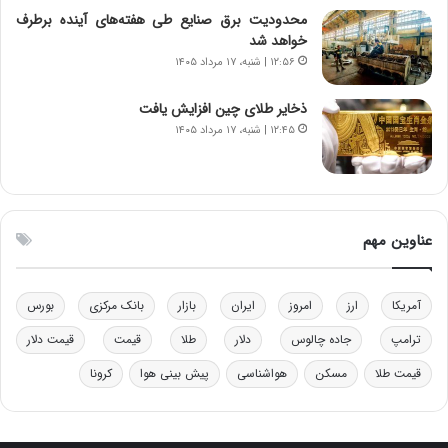
د
ا
محدودیت‌ برق صنایع طی هفته‌های آینده برطرف
ر
ز
خواهد شد
م
ب
۱۲:۵۶ | شنبه، ۱۷ مرداد ۱۴۰۵
ق
ی
ا
ن
ب
ن
ذخایر طلای چین افزایش یافت
ل
ر
۱۲:۴۵ | شنبه، ۱۷ مرداد ۱۴۰۵
چ
ف
ن
ت
ی
ه
ن
ا
ق
س
عناوین مهم
د
ت
ر
ت
آمریکا
ارز
امروز
ایران
بازار
بانک مرکزی
بورس
ی
ب
ترامپ
جاده چالوس
دلار
طلا
قیمت
قیمت دلار
ا
قیمت طلا
مسکن
هواشناسی
پیش بینی هوا
کرونا
ی
س
ت
د