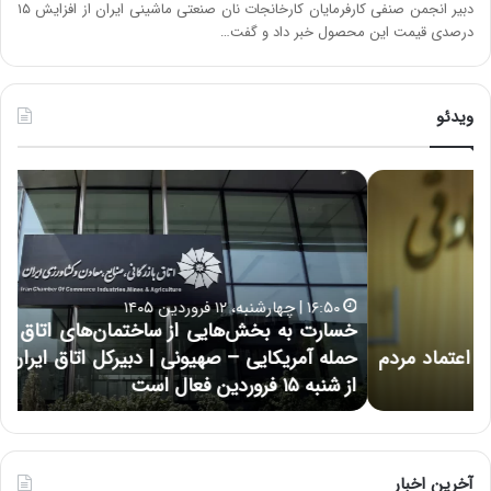
دبیر انجمن صنفی کارفرمایان کارخانجات نان صنعتی ماشینی ایران از افزایش ۱۵
درصدی قیمت این محصول خبر داد و گفت…
ویدئو
خ
چ
س
ی
ا
ن
ر
و
ت
ب
ب
ح
۱۶:۵۰ | چهارشنبه، ۱۲ فروردین ۱۴۰۵
ه
ر
خسارت به بخش‌هایی از ساختمان‌های اتاق ایران در پی
ب
ا
حمله آمریکایی – صهیونی | دبیرکل اتاق ایران: اتاق ایران
خ
ن
از شنبه ۱۵ فروردین فعال است
چ
ش‌
خ
ه
ا
ا
و
ی
ر
ی
م
آخرین اخبار