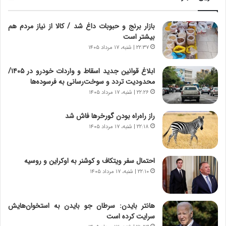
ا
ی
ز
ا
بازار برنج و حبوبات داغ شد / کالا از نیاز مردم هم
س
ن
بیشتر است
ا
ه
خ
؛
۲۲:۳۷ | شنبه، ۱۷ مرداد ۱۴۰۵
ت
ب
م
ا
ابلاغ قوانین جدید اسقاط و واردات خودرو در ۱۴۰۵/
ا
ز
محدودیت تردد و سوخت‌رسانی به فرسوده‌ها
ن‌
ن
۲۲:۲۶ | شنبه، ۱۷ مرداد ۱۴۰۵
ه
د
ا
ه
راز راه‌راه بودن گورخرها فاش شد
ی
پ
۲۲:۱۸ | شنبه، ۱۷ مرداد ۱۴۰۵
ا
ن
ت
ه
ا
ا
احتمال سفر ویتکاف و کوشنر به اوکراین و روسیه
ق
ن
۲۲:۱۰ | شنبه، ۱۷ مرداد ۱۴۰۵
ا
ی
ی
ا
ر
ب
هانتر بایدن: سرطان جو بایدن به استخوان‌هایش
ا
ر
سرایت کرده است
ن
ن