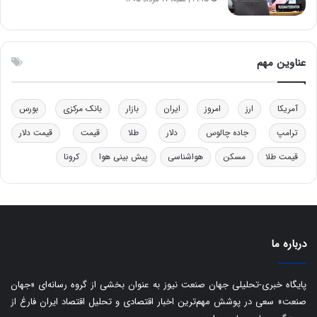
ی
|
د
ب
عناوین مهم
ی
ر
ک
آمریکا
ارز
امروز
ایران
بازار
بانک مرکزی
بورس
ل
ا
ترامپ
جاده چالوس
دلار
طلا
قیمت
قیمت دلار
ت
قیمت طلا
مسکن
هواشناسی
پیش بینی هوا
کرونا
ا
ق
ا
ی
ر
ا
درباره ما
ن
:
ا
پایگاه خبری-تحلیلی جهان صنعت نیوز به عنوان بخشی از گروه رسانه‌ای «جهان
ت
صنعت» سعی در پوشش مهم‌ترین اخبار اقتصادی و تحلیل اقتصاد ایران فارغ از
ا