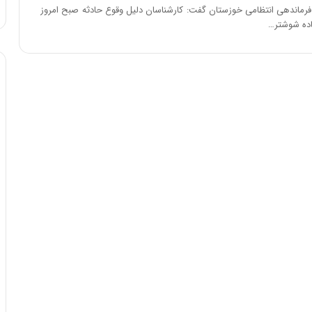
:
رماندهی انتظامی خوزستان گفت: کارشناسان دلیل وقوع حادثه صبح امروز
آ
اده شوشتر…
ی
ن
د
ه
ا
ی
ر
ا
ن‌
خ
و
د
ر
و
ر
و
ش
ن
ا