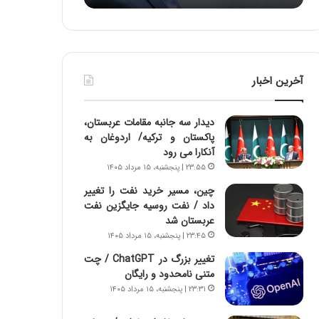
د
ه
ر
خ
ط
ط
و
ر
ل
ا
آخرین اخبار
ت
ب
ا
ر
ر
ت
دیدار سه جانبه مقامات عربستان،
ی
و
پاکستان و ترکیه/ اردوغان به
خ
ر
آنکارا می رود
ا
م
۲۳:۵۵ | پنجشنبه، ۱۵ مرداد ۱۴۰۵
ی
د
ر
ر
چین، مسیر خرید نفت را تغییر
ا
ا
داد / نفت روسیه جایگزین نفت
ن
ق
عربستان شد
،
ت
۲۳:۴۵ | پنجشنبه، ۱۵ مرداد ۱۴۰۵
ه
ص
تغییر بزرگ در ChatGPT / چت
ی
ا
متنی نامحدود و رایگان
چ
د
۲۳:۳۱ | پنجشنبه، ۱۵ مرداد ۱۴۰۵
گ
ا
ا
ی