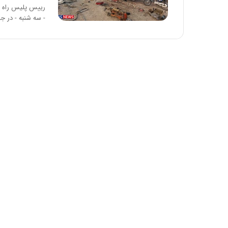
ا
رییس پلیس راه ف
و
- سه شنبه - در ج
ر
م
ی
ا
ن
ه
؛
ب
ا
ز
ن
د
ه
پ
ن
ه
ا
ن
ی