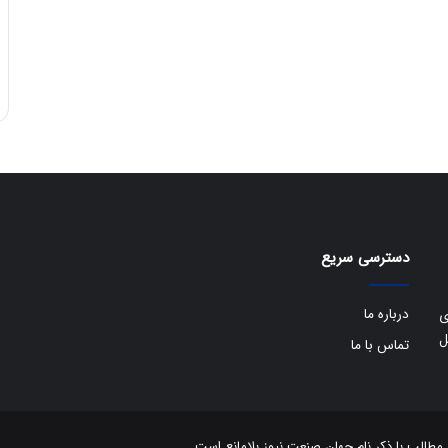
ی
ف
ی
ت
دسترسی سریع
درباره ما
ی
ل
تماس با ما
الب با ذکر نام جهان صنعت نیوز بلامانع است.