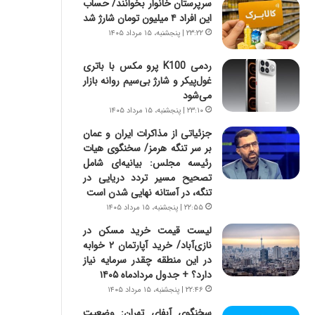
سرپرستان خانوار بخوانند/ حساب
ه
ر
این افراد ۴ میلیون تومان شارژ شد
ج
ا
ز
ن
۲۳:۲۲ | پنجشنبه، ۱۵ مرداد ۱۴۰۵
ا
|
ی
ا
ردمی K100 پرو مکس با باتری
ن
ع
غول‌پیکر و شارژ بی‌سیم روانه بازار
ج
ت
می‌شود
ن
م
۲۳:۱۰ | پنجشنبه، ۱۵ مرداد ۱۴۰۵
گ
ا
جزئیاتی از مذاکرات ایران و عمان
،
د
بر سر تنگه هرمز/ سخنگوی هیات
ن
م
رئیسه مجلس: بیانیه‌ای شامل
ت
ر
تصحیح مسیر تردد دریایی در
و
د
تنگه، در آستانه نهایی شدن است
ا
م
۲۲:۵۵ | پنجشنبه، ۱۵ مرداد ۱۴۰۵
ن
ه
س
ن
لیست قیمت خرید مسکن در
ت
و
نازی‌آباد/ خرید آپارتمان ۲ خوابه
ه
ز
در این منطقه چقدر سرمایه نیاز
د
ا
دارد؟ + جدول مردادماه ۱۴۰۵
ر
ز
۲۲:۴۶ | پنجشنبه، ۱۵ مرداد ۱۴۰۵
م
ب
سخنگوی آبفای تهران: وضعیت
ق
ی