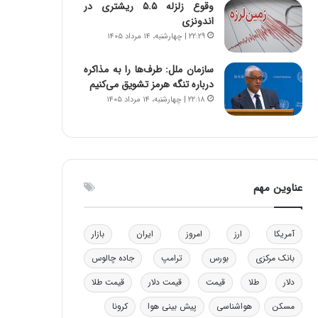
وقوع زلزله ۵.۵ ریشتری در
و
ا
اندونزی
ب
ب
۲۲:۲۹ | چهارشنبه، ۱۴ مرداد ۱۴۰۵
ر
ل
ا
چ
سازمان ملل: طرف‌ها را به مذاکره
ی
ن
درباره تنگه هرمز تشویق می‌کنیم
ت
ی
۲۲:۱۸ | چهارشنبه، ۱۴ مرداد ۱۴۰۵
و
ن
ل
ق
ی
د
د
ر
خ
ت
و
ی
عناوین مهم
د
ب
ر
ا
و
ی
آمریکا
ارز
امروز
ایران
بازار
ه
س
ا
ت
بانک مرکزی
بورس
ترامپ
جاده چالوس
ی
د
ب
دلار
طلا
قیمت
قیمت دلار
قیمت طلا
ا
مسکن
هواشناسی
پیش بینی هوا
کرونا
ک