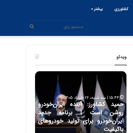
کشاورزی
بیشتر
جستجو
برای
ویدئو
ح
ح
م
س
ی
ی
د
ن
۱۵:۴۴ | سه شنبه، ۲۶ خرداد ۱۴۰۵
ک
ع
حمید کشاورز: آینده ایران‌خودرو
ش
ل
۱۷:۳۹ | سه شنبه، ۲۲ اردیبهشت ۱۴۰۵
روشن است | برنامه جدید
حسین علایی: 
ا
ا
و
ی
ه
ایران‌خودرو برای تولید خودروهای
هیچگاه جز ای
ر
ی
باکیفیت
مقابل چنین ق
ز
: