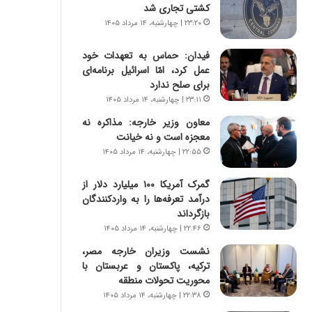
س
ه
کشتی تجاری شد
ت
ج
۲۳:۲۰ | چهارشنبه، ۱۴ مرداد ۱۴۰۵
|
ز
ب
ا
فیدان: حماس به تعهدات خود
ر
ی
عمل کرد، امّا اسرائیل برنامه‌ای
ن
ن
برای صلح ندارد
ا
ج
۲۳:۱۱ | چهارشنبه، ۱۴ مرداد ۱۴۰۵
م
ن
ه
گ
معاون وزیر خارجه: مذاکره نه
ج
،
معجزه است و نه خیانت
د
ن
۲۲:۵۵ | چهارشنبه، ۱۴ مرداد ۱۴۰۵
ی
ت
د
و
گمرک آمریکا ۱۰۰ میلیارد دلار از
ا
ا
درآمد تعرفه‌ها را به واردکنندگان
ی
ن
بازگرداند
ر
س
۲۲:۴۶ | چهارشنبه، ۱۴ مرداد ۱۴۰۵
ا
ت
نشست وزیران خارجه مصر،
ن‌
ه
ترکیه، پاکستان و عربستان با
خ
د
محوریت تحولات منطقه
و
ر
د
م
۲۲:۳۸ | چهارشنبه، ۱۴ مرداد ۱۴۰۵
ر
ق