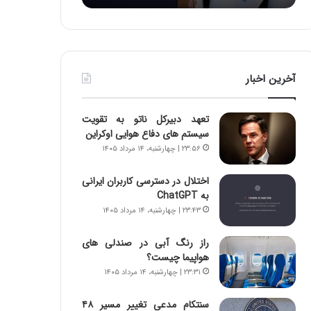
:
د
آ
ر
ی
ط
ن
و
د
ل
آخرین اخبار
ه
ت
ا
ا
ی
ر
تعهد دبیرکل ناتو به تقویت
ر
ی
سیستم های دفاع هوایی اوکراین
ا
خ
۲۳:۵۶ | چهارشنبه، ۱۴ مرداد ۱۴۰۵
ن‌
ا
خ
ی
اختلال در دسترسی کاربران ایرانی
و
ر
به ChatGPT
د
ا
۲۳:۴۳ | چهارشنبه، ۱۴ مرداد ۱۴۰۵
ر
ن
و
،
ر
ه
راز رنگ آبی در صندلی های
و
ی
هواپیما چیست؟
ش
چ
۲۳:۳۱ | چهارشنبه، ۱۴ مرداد ۱۴۰۵
ن
گ
ا
ا
سنتکام مدعی تغییر مسیر ۴۸