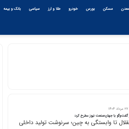
عدن
مسکن
بورس
خودرو
طلا و ارز
سیاسی
بانک و بیمه
چ
ی
ن
و
ب
ح
ر
۱۲:۱۸ | دوشنبه، ۱۸ اسفند ۱۴۰۴
ا
گفت‌وگو با جهان‌صنعت نیوز مطرح کرد:
چین و بحران خاورمیانه؛ بازند
ن
قلال تا وابستگی به چین؛ سرنوشت تولید داخلی
پنهان یا برنده بزرگ؟
خ