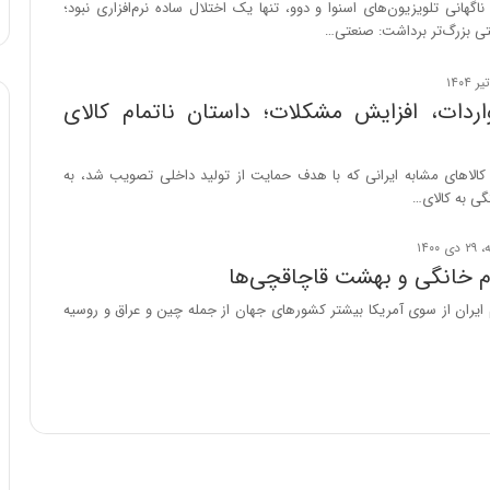
گهانی تلویزیون‌های اسنوا و دوو، تنها یک اختلال ساده نرم‌افزاری نبود؛
ا
عیتی بزرگ‌تر برداشت: صنعتی…
و
ر
م
ی
ردات، افزایش مشکلات؛ داستان ناتمام کالای
ا
ن
ه
کالاهای مشابه ایرانی که با هدف حمایت از تولید داخلی تصویب شد، به
؛
ی به کالای…
ب
ا
ز
زم خانگی و بهشت قاچاقچی‌ها
ن
ایران از سوی آمریکا بیشتر کشورهای جهان از جمله چین و عراق و روسیه
د
ه
پ
ن
ه
ا
ن
ی