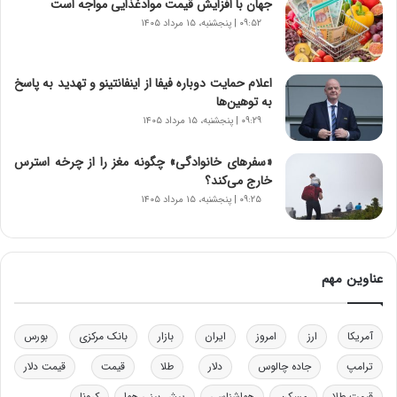
جهان با افزایش قیمت موادغذایی مواجه است
ر
۰۹:۵۲ | پنجشنبه، ۱۵ مرداد ۱۴۰۵
ا
ن‌
خ
اعلام حمایت دوباره فیفا از اینفانتینو و تهدید به پاسخ
و
به توهین‌ها
د
۰۹:۲۹ | پنجشنبه، ۱۵ مرداد ۱۴۰۵
ر
و
«سفرهای خانوادگی» چگونه مغز را از چرخه استرس
ب
خارج می‌کند؟
ر
ا
۰۹:۲۵ | پنجشنبه، ۱۵ مرداد ۱۴۰۵
ی
ت
و
ل
عناوین مهم
ی
د
خ
آمریکا
ارز
امروز
ایران
بازار
بانک مرکزی
بورس
و
د
ترامپ
جاده چالوس
دلار
طلا
قیمت
قیمت دلار
ر
قیمت طلا
مسکن
هواشناسی
پیش بینی هوا
کرونا