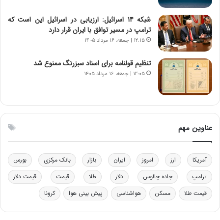
ن‌
ه
خ
د
شبکه ۱۴ اسرائیل: ارزیابی در اسرائیل این است که
و
ر
ترامپ در مسیر توافق با ایران قرار دارد
د
م
۱۲:۱۵ | جمعه، ۱۶ مرداد ۱۴۰۵
ر
ق
و
ا
ب
ب
تنظیم قولنامه برای اسناد سبزرنگ ممنوع شد
ر
ل
۱۲:۰۵ | جمعه، ۱۶ مرداد ۱۴۰۵
ا
چ
ی
ن
ت
ی
و
ن
ل
ق
عناوین مهم
ی
د
د
ر
خ
ت
آمریکا
ارز
امروز
ایران
بازار
بانک مرکزی
بورس
و
ی
د
ب
ترامپ
جاده چالوس
دلار
طلا
قیمت
قیمت دلار
ر
ا
قیمت طلا
مسکن
هواشناسی
پیش بینی هوا
کرونا
و
ی
ه
س
ا
ت