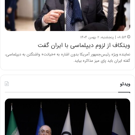
۰۸:۵۴ | پنجشنبه، ۲ بهمن ۱۴۰۴
ویتکاف از لزوم دیپلماسی با ایران گفت
نماینده ویژه رئیس‌جمهور آمریکا بدون اشاره به «خیانت» واشنگتن به دیپلماسی،
گفته ایران باید پای میز مذاکره بیاید.
ویدئو
ح
ح
م
س
ی
ی
د
ن
ک
ع
ش
ل