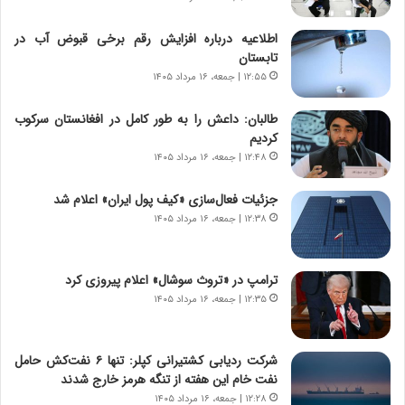
و
ی
ش
چ
اطلاعیه درباره افزایش رقم برخی قبوض آب در
ن
گ
تابستان
ا
ا
۱۲:۵۵ | جمعه، ۱۶ مرداد ۱۴۰۵
س
ه
ت
ج
طالبان: داعش را به طور کامل در افغانستان سرکوب
|
ز
کردیم
ب
ا
ر
۱۲:۴۸ | جمعه، ۱۶ مرداد ۱۴۰۵
ی
ن
ن
ا
ج
جزئیات فعال‌سازی «کیف پول ایران» اعلام شد
م
ن
۱۲:۳۸ | جمعه، ۱۶ مرداد ۱۴۰۵
ه
گ
ج
،
د
ن
ترامپ در «تروث سوشال» اعلام پیروزی کرد
ی
ت
۱۲:۳۵ | جمعه، ۱۶ مرداد ۱۴۰۵
د
و
ا
ا
ی
ن
شرکت ردیابی کشتیرانی کپلر: تنها ۶ نفت‌کش حامل
ر
س
نفت خام این هفته از تنگه هرمز خارج شدند
ا
ت
۱۲:۲۸ | جمعه، ۱۶ مرداد ۱۴۰۵