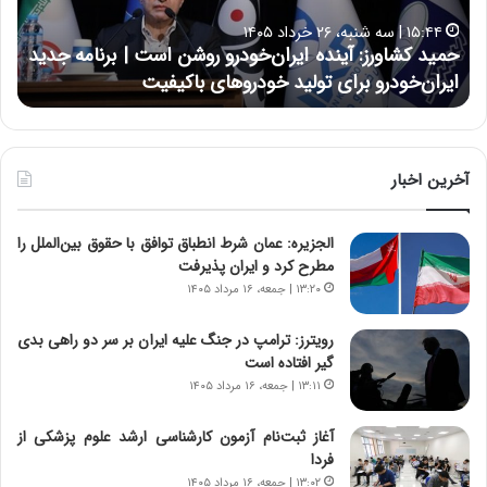
ا
ا
۱۵:۴۴ | سه شنبه، ۲۶ خرداد ۱۴۰۵
و
ی
حمید کشاورز: آینده ایران‌خودرو روشن است | برنامه جدید
ح
ر
ی
ایران‌خودرو برای تولید خودروهای باکیفیت
ن
ز
:
:
د
آ
ر
ی
ط
ن
و
آخرین اخبار
د
ل
ه
ت
الجزیره: عمان شرط انطباق توافق با حقوق بین‌الملل را
ا
ا
مطرح کرد و ایران پذیرفت
ی
ر
ر
ی
۱۳:۲۰ | جمعه، ۱۶ مرداد ۱۴۰۵
ا
خ
ن‌
ا
رویترز: ترامپ در جنگ علیه ایران بر سر دو راهی بدی
خ
ی
گیر افتاده است
و
ر
۱۳:۱۱ | جمعه، ۱۶ مرداد ۱۴۰۵
د
ا
ر
ن
آغاز ثبت‌نام‌ آزمون کارشناسی ارشد علوم پزشکی از
و
،
فردا
ر
ه
۱۳:۰۲ | جمعه، ۱۶ مرداد ۱۴۰۵