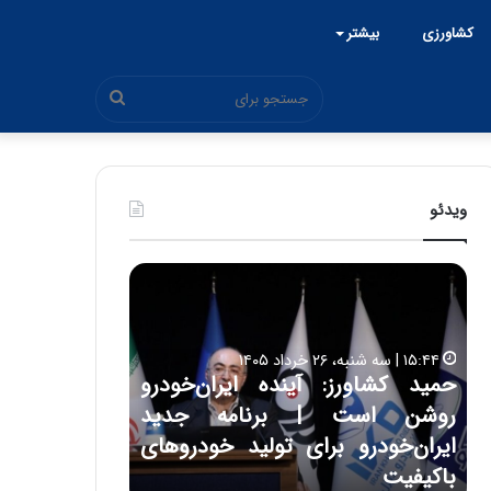
کشاورزی
بیشتر
جستجو
برای
ویدئو
ح
ح
م
س
ی
ی
د
ن
۱۵:۴۴ | سه شنبه، ۲۶ خرداد ۱۴۰۵
ک
ع
حمید کشاورز: آینده ایران‌خودرو
ش
ل
۱۷:۳۹ | سه شنبه، ۲۲ اردیبهشت ۱۴۰۵
روشن است | برنامه جدید
حسین علایی: 
ا
ا
و
ی
ه
ایران‌خودرو برای تولید خودروهای
هیچگاه جز ای
ر
ی
باکیفیت
مقابل چنین ق
ز
: