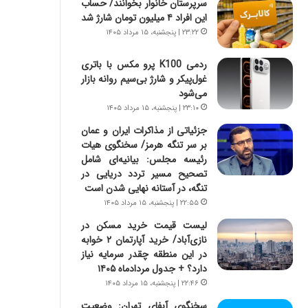
سرپرستان خانوار بخوانند/ حساب
س
ه
این افراد ۴ میلیون تومان شارژ شد
ت
ج
|
ز
۲۳:۲۲ | پنجشنبه، ۱۵ مرداد ۱۴۰۵
ب
ا
ر
ی
ردمی K100 پرو مکس با باتری
ن
ن
غول‌پیکر و شارژ بی‌سیم روانه بازار
ا
ج
می‌شود
م
ن
۲۳:۱۰ | پنجشنبه، ۱۵ مرداد ۱۴۰۵
ه
گ
جزئیاتی از مذاکرات ایران و عمان
ج
،
بر سر تنگه هرمز/ سخنگوی هیات
د
ن
رئیسه مجلس: بیانیه‌ای شامل
ی
ت
تصحیح مسیر تردد دریایی در
د
و
تنگه، در آستانه نهایی شدن است
ا
ا
۲۲:۵۵ | پنجشنبه، ۱۵ مرداد ۱۴۰۵
ی
ن
ر
س
لیست قیمت خرید مسکن در
ا
ت
نازی‌آباد/ خرید آپارتمان ۲ خوابه
ن‌
ه
در این منطقه چقدر سرمایه نیاز
خ
د
دارد؟ + جدول مردادماه ۱۴۰۵
و
ر
۲۲:۴۶ | پنجشنبه، ۱۵ مرداد ۱۴۰۵
د
م
سخنگوی آبفای تهران: وضعیت
ر
ق