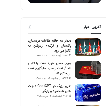
:
د
آ
ر
ی
ط
ن
و
د
ل
آخرین اخبار
ه
ت
ا
ا
ی
ر
دیدار سه جانبه مقامات عربستان،
ر
ی
پاکستان و ترکیه/ اردوغان به
ا
خ
آنکارا می رود
ن‌
ا
۲۳:۵۵ | پنجشنبه، ۱۵ مرداد ۱۴۰۵
خ
ی
و
ر
چین، مسیر خرید نفت را تغییر
د
ا
داد / نفت روسیه جایگزین نفت
ر
ن
عربستان شد
و
،
۲۳:۴۵ | پنجشنبه، ۱۵ مرداد ۱۴۰۵
ر
ه
تغییر بزرگ در ChatGPT / چت
و
ی
متنی نامحدود و رایگان
ش
چ
۲۳:۳۱ | پنجشنبه، ۱۵ مرداد ۱۴۰۵
ن
گ
ا
ا