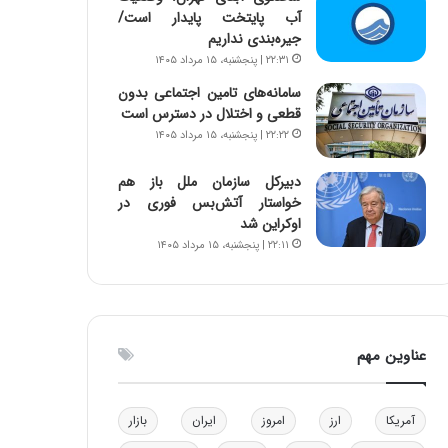
آب پایتخت پایدار است/
و
ا
جیره‌بندی نداریم
ب
ب
ر
ل
۲۲:۳۱ | پنجشنبه، ۱۵ مرداد ۱۴۰۵
ا
چ
سامانه‌های تامین اجتماعی بدون
ی
ن
قطعی و اختلال در دسترس است
ت
ی
۲۲:۲۲ | پنجشنبه، ۱۵ مرداد ۱۴۰۵
و
ن
ل
ق
دبیرکل سازمان ملل باز هم
ی
د
خواستار آتش‌بس فوری در
د
ر
اوکراین شد
خ
ت
۲۲:۱۱ | پنجشنبه، ۱۵ مرداد ۱۴۰۵
و
ی
د
ب
ر
ا
و
ی
ه
س
عناوین مهم
ا
ت
ی
د
ب
ا
آمریکا
ارز
امروز
ایران
بازار
ک