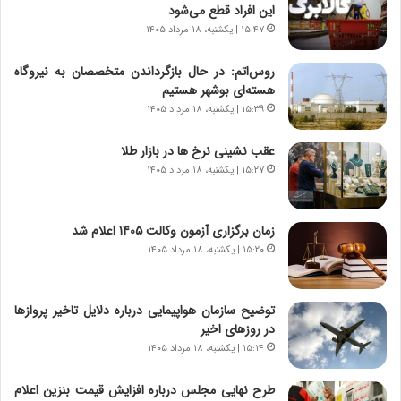
و
،
این افراد قطع می‌شود
ر
ه
۱۵:۴۷ | یکشنبه، ۱۸ مرداد ۱۴۰۵
و
ی
ش
چ
روس‌اتم: در حال بازگرداندن متخصصان به نیروگاه
ن
گ
هسته‌ای بوشهر هستیم
ا
ا
۱۵:۳۹ | یکشنبه، ۱۸ مرداد ۱۴۰۵
س
ه
ت
ج
عقب نشینی نرخ ها در بازار طلا
|
ز
ب
۱۵:۲۷ | یکشنبه، ۱۸ مرداد ۱۴۰۵
ا
ر
ی
ن
ن
ا
ج
زمان برگزاری آزمون وکالت ۱۴۰۵ اعلام شد
م
ن
۱۵:۲۰ | یکشنبه، ۱۸ مرداد ۱۴۰۵
ه
گ
ج
،
د
ن
توضیح سازمان هواپیمایی درباره دلایل تاخیر پروازها
ی
ت
در روزهای اخیر
د
و
۱۵:۱۴ | یکشنبه، ۱۸ مرداد ۱۴۰۵
ا
ا
ی
ن
طرح نهایی مجلس درباره افزایش قیمت بنزین اعلام
ر
س