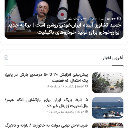
ک
ع
ش
ل
ا
ا
۱۵:۴۴ | سه شنبه، ۲۶ خرداد ۱۴۰۵
و
ی
حمید کشاورز: آینده ایران‌خودرو روشن است | برنامه جدید
ح
ر
ی
ایران‌خودرو برای تولید خودروهای باکیفیت
ن
ز
:
:
د
آ
ر
ی
ط
ن
و
آخرین اخبار
د
ل
ه
ت
پیش‌بینی افزایش ۳۰ تا ۵۰ درصدی بارش در پاییز؛
ا
ا
یک احتمال، نه قطعیت
ی
ر
ر
ی
۱۵:۵۹ | یکشنبه، ۱۸ مرداد ۱۴۰۵
ا
خ
ن‌
ا
۵ شرط بزرگ ایران برای بازگشایی تنگه هرمز/
خ
ی
وال‌استریت ژورنال خبر داد
و
ر
۱۵:۵۳ | یکشنبه، ۱۸ مرداد ۱۴۰۵
د
ا
ر
ن
ضرب‌الاجل نهایی دولت به خانوارها / یارانه و کالابرگ