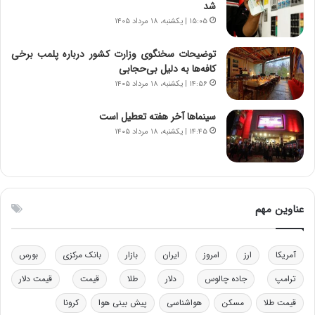
شد
ا
ت
۱۵:۰۵ | یکشنبه، ۱۸ مرداد ۱۴۰۵
ن‌
ه
خ
د
توضیحات سخنگوی وزارت کشور درباره پلمب برخی
و
ر
کافه‌ها به دلیل بی‌حجابی
د
م
۱۴:۵۶ | یکشنبه، ۱۸ مرداد ۱۴۰۵
ر
ق
و
ا
ب
ب
سینماها آخر هفته تعطیل است
ر
ل
۱۴:۴۵ | یکشنبه، ۱۸ مرداد ۱۴۰۵
ا
چ
ی
ن
ت
ی
و
ن
ل
ق
عناوین مهم
ی
د
د
ر
خ
ت
آمریکا
ارز
امروز
ایران
بازار
بانک مرکزی
بورس
و
ی
د
ب
ترامپ
جاده چالوس
دلار
طلا
قیمت
قیمت دلار
ر
ا
قیمت طلا
مسکن
هواشناسی
پیش بینی هوا
کرونا
و
ی