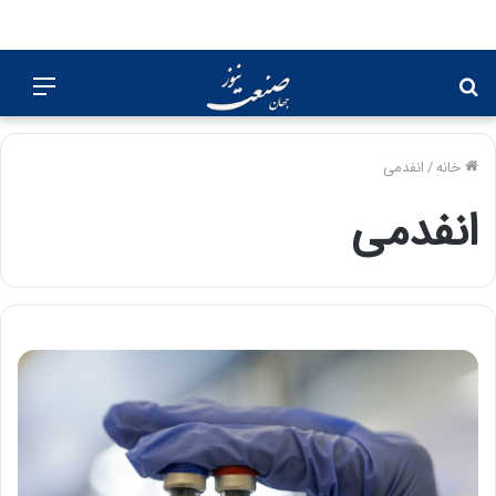
جستجو
منو
برای
خانه
/
انفدمی
انفدمی