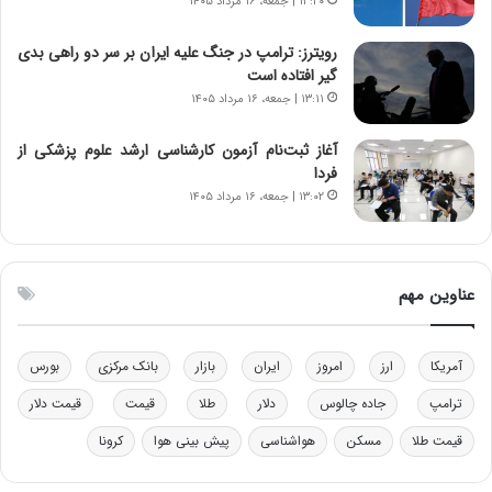
س
ن
۱۳:۲۰ | جمعه، ۱۶ مرداد ۱۴۰۵
ت
و
ه
ز
رویترز: ترامپ در جنگ علیه ایران بر سر دو راهی بدی
د
ا
گیر افتاده است
ر
ز
۱۳:۱۱ | جمعه، ۱۶ مرداد ۱۴۰۵
م
ب
ق
ی
آغاز ثبت‌نام‌ آزمون کارشناسی ارشد علوم پزشکی از
ا
ن
فردا
ب
ن
۱۳:۰۲ | جمعه، ۱۶ مرداد ۱۴۰۵
ل
ر
چ
ف
ن
ت
ی
ه
عناوین مهم
ن
ا
ق
س
د
ت
آمریکا
ارز
امروز
ایران
بازار
بانک مرکزی
بورس
ر
ت
ترامپ
جاده چالوس
دلار
طلا
قیمت
قیمت دلار
ی
ب
قیمت طلا
مسکن
هواشناسی
پیش بینی هوا
کرونا
ا
ی