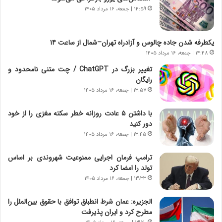
،
ت
۱۴:۵۹ | جمعه، ۱۶ مرداد ۱۴۰۵
ه
ص
ی
ا
چ
د
یکطرفه شدن جاده چالوس و آزادراه تهران–شمال از ساعت ۱۴
گ
ا
۱۴:۴۸ | جمعه، ۱۶ مرداد ۱۴۰۵
ا
ی
ه
ر
تغییر بزرگ در ChatGPT / چت متنی نامحدود و
ج
ا
رایگان
ز
ن
۱۳:۵۷ | جمعه، ۱۶ مرداد ۱۴۰۵
ا
|
ی
ا
با داشتن ۵ عادت روزانه خطر سکته مغزی را از خود
ن
ع
دور کنید
ج
ت
۱۳:۴۵ | جمعه، ۱۶ مرداد ۱۴۰۵
ن
م
گ
ا
ترامپ فرمان اجرایی ممنوعیت شهروندی بر اساس
،
د
تولد را امضا کرد
ن
م
۱۳:۳۳ | جمعه، ۱۶ مرداد ۱۴۰۵
ت
ر
و
د
الجزیره: عمان شرط انطباق توافق با حقوق بین‌الملل را
ا
م
مطرح کرد و ایران پذیرفت
ن
ه