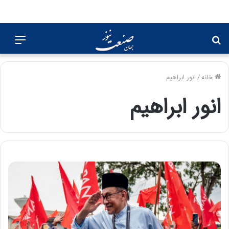
جستجو
منو
برای
خانه
/
انور ابراهیم
انور ابراهیم