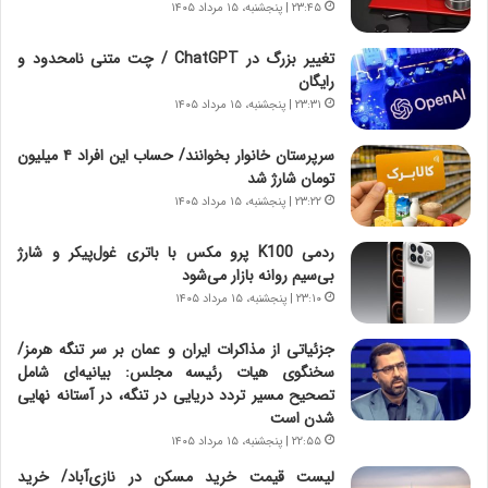
و
ر
۲۳:۴۵ | پنجشنبه، ۱۵ مرداد ۱۴۰۵
د
ا
ر
ن
تغییر بزرگ در ChatGPT / چت متنی نامحدود و
و
،
رایگان
ر
ه
۲۳:۳۱ | پنجشنبه، ۱۵ مرداد ۱۴۰۵
و
ی
ش
چ
سرپرستان خانوار بخوانند/ حساب این افراد ۴ میلیون
ن
گ
تومان شارژ شد
ا
ا
۲۳:۲۲ | پنجشنبه، ۱۵ مرداد ۱۴۰۵
س
ه
ت
ج
ردمی K100 پرو مکس با باتری غول‌پیکر و شارژ
|
ز
بی‌سیم روانه بازار می‌شود
ب
ا
ر
۲۳:۱۰ | پنجشنبه، ۱۵ مرداد ۱۴۰۵
ی
ن
ن
ا
ج
جزئیاتی از مذاکرات ایران و عمان بر سر تنگه هرمز/
م
ن
سخنگوی هیات رئیسه مجلس: بیانیه‌ای شامل
ه
گ
تصحیح مسیر تردد دریایی در تنگه، در آستانه نهایی
ج
،
شدن است
د
ن
۲۲:۵۵ | پنجشنبه، ۱۵ مرداد ۱۴۰۵
ی
ت
لیست قیمت خرید مسکن در نازی‌آباد/ خرید
د
و