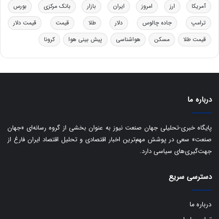
د
ب
آمریکا
ارز
امروز
ایران
بازار
بانک مرکزی
بورس
ر
ا
ترامپ
جاده چالوس
دلار
طلا
قیمت
قیمت دلار
و
ی
ه
س
قیمت طلا
مسکن
هواشناسی
پیش بینی هوا
کرونا
ا
ت
ی
د
ب
ا
ک
ی
درباره ما
ف
ی
پایگاه خبری-تحلیلی جهان صنعت نیوز به عنوان بخشی از گروه رسانه‌ای «جهان
ت
صنعت» سعی در پوشش مهم‌ترین اخبار اقتصادی و تحلیل اقتصاد ایران فارغ از
جهت‌گیری‌های سیاسی دارد.
دسترسی سریع
درباره ما