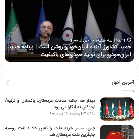
م
س
ی
ی
د
ن
ک
ع
ش
ل
ا
ا
۱۵:۴۴ | سه شنبه، ۲۶ خرداد ۱۴۰۵
و
ی
حمید کشاورز: آینده ایران‌خودرو روشن است | برنامه جدید
ح
ر
ی
ایران‌خودرو برای تولید خودروهای باکیفیت
ن
ز
:
:
د
آ
ر
ی
ط
ن
و
آخرین اخبار
د
ل
ه
ت
دیدار سه جانبه مقامات عربستان، پاکستان و ترکیه/
ا
ا
اردوغان به آنکارا می رود
ی
ر
ر
ی
۲۳:۵۵ | پنجشنبه، ۱۵ مرداد ۱۴۰۵
ا
خ
ن‌
ا
چین، مسیر خرید نفت را تغییر داد / نفت روسیه
خ
ی
جایگزین نفت عربستان شد