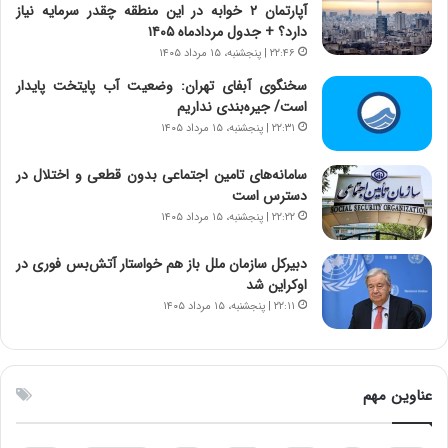
آپارتمان ۲ خوابه در این منطقه چقدر سرمایه نیاز
ا
ا
دارد؟ + جدول مردادماه ۱۴۰۵
ی
ن
۲۲:۴۶ | پنجشنبه، ۱۵ مرداد ۱۴۰۵
ر
س
ا
ت
سخنگوی آبفای تهران: وضعیت آب پایتخت پایدار
ن‌
ه
است/ جیره‌بندی نداریم
خ
د
۲۲:۳۱ | پنجشنبه، ۱۵ مرداد ۱۴۰۵
و
ر
د
م
سامانه‌های تامین اجتماعی بدون قطعی و اختلال در
ر
ق
دسترس است
و
ا
۲۲:۲۲ | پنجشنبه، ۱۵ مرداد ۱۴۰۵
ب
ب
ر
ل
دبیرکل سازمان ملل باز هم خواستار آتش‌بس فوری در
ا
چ
اوکراین شد
ی
ن
۲۲:۱۱ | پنجشنبه، ۱۵ مرداد ۱۴۰۵
ت
ی
و
ن
ل
ق
ی
د
عناوین مهم
د
ر
خ
ت
و
ی