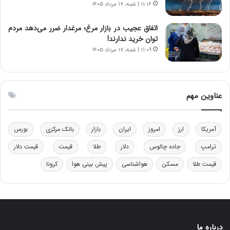
۱۱:۱۶ | شنبه، ۱۷ مرداد ۱۴۰۵
ص
ه
ی
اتفاق عجیب در بازار مرغ؛ مرغدار ضرر می‌دهد مردم
و
توان خرید ندارند!
ن
۱۱:۰۹ | شنبه، ۱۷ مرداد ۱۴۰۵
ی
|
د
ب
عناوین مهم
ی
ر
ک
آمریکا
ارز
امروز
ایران
بازار
بانک مرکزی
بورس
ل
ا
ترامپ
جاده چالوس
دلار
طلا
قیمت
قیمت دلار
ت
قیمت طلا
مسکن
هواشناسی
پیش بینی هوا
کرونا
ا
ق
ا
ی
ر
ا
درباره ما