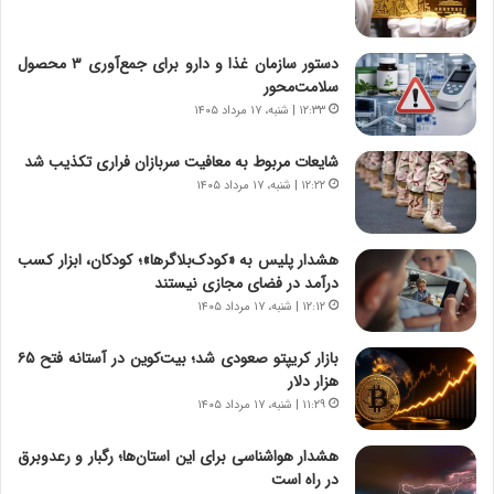
ی
ا
ر
ب
دستور سازمان غذا و دارو برای جمع‌آوری ۳ محصول
ا
ر
سلامت‌محور
ن
ن
د
۱۲:۳۳ | شنبه، ۱۷ مرداد ۱۴۰۵
د
ر
ه
پ
ب
شایعات مربوط به معافیت سربازان فراری تکذیب شد
ی
ز
۱۲:۲۲ | شنبه، ۱۷ مرداد ۱۴۰۵
ح
ر
م
گ
ل
؟
هشدار پلیس به «کودک‌بلاگرها»؛ کودکان، ابزار کسب
ه
درآمد در فضای مجازی نیستند
آ
۱۲:۱۲ | شنبه، ۱۷ مرداد ۱۴۰۵
م
ر
بازار کریپتو صعودی شد؛ بیت‌کوین در آستانه فتح ۶۵
ی
هزار دلار
ک
۱۱:۲۹ | شنبه، ۱۷ مرداد ۱۴۰۵
ا
ی
هشدار هواشناسی برای این استان‌ها؛ رگبار و رعدوبرق
ی
در راه است
–