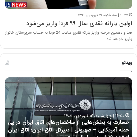
۱۶:۲۷ | سه شنبه، ۱۹ فروردین ۱۳۹۹
اولین یارانه نقدی سال ۹۹ فردا واریز می‌شود
صد و دهمین مرحله واریز یارانه نقدی ساعت 24 فردا به حساب سرپرستان خانوار
واریز خواهد شد.
ویدئو
خ
چ
س
ی
ا
ن
ر
و
ت
ب
ب
ح
۱۶:۵۰ | چهارشنبه، ۱۲ فروردین ۱۴۰۵
ه
ر
خسارت به بخش‌هایی از ساختمان‌های اتاق ایران در پی
ب
ا
حمله آمریکایی – صهیونی | دبیرکل اتاق ایران: اتاق ایران
خ
ن