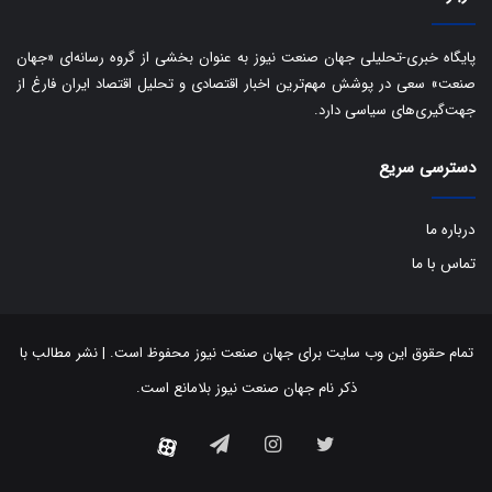
ن
:
ا
پایگاه خبری-تحلیلی جهان صنعت نیوز به عنوان بخشی از گروه رسانه‌ای «جهان
ت
صنعت» سعی در پوشش مهم‌ترین اخبار اقتصادی و تحلیل اقتصاد ایران فارغ از
ا
جهت‌گیری‌های سیاسی دارد.
ق
ا
ی
دسترسی سریع
ر
ا
درباره ما
ن
ا
تماس با ما
ز
ش
ن
ب
تمام حقوق این وب سایت برای جهان صنعت نیوز محفوظ است. | نشر مطالب با
ه
ذکر نام جهان صنعت نیوز بلامانع است.
۱
۵
توییتر
اینستاگرام
تلگرام
ف
آپارات
ر
و