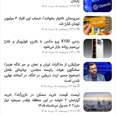
رایگان
ر
ه
۲۳:۳۱ | پنجشنبه، ۱۵ مرداد ۱۴۰۵
و
ی
ش
چ
سرپرستان خانوار بخوانند/ حساب این افراد ۴ میلیون
ن
گ
تومان شارژ شد
ا
ا
۲۳:۲۲ | پنجشنبه، ۱۵ مرداد ۱۴۰۵
س
ه
ت
ج
ردمی K100 پرو مکس با باتری غول‌پیکر و شارژ
|
ز
بی‌سیم روانه بازار می‌شود
ب
ا
ر
۲۳:۱۰ | پنجشنبه، ۱۵ مرداد ۱۴۰۵
ی
ن
ن
ا
ج
جزئیاتی از مذاکرات ایران و عمان بر سر تنگه هرمز/
م
ن
سخنگوی هیات رئیسه مجلس: بیانیه‌ای شامل
ه
گ
تصحیح مسیر تردد دریایی در تنگه، در آستانه نهایی
ج
،
شدن است
د
ن
۲۲:۵۵ | پنجشنبه، ۱۵ مرداد ۱۴۰۵
ی
ت
لیست قیمت خرید مسکن در نازی‌آباد/ خرید
د
و
آپارتمان ۲ خوابه در این منطقه چقدر سرمایه نیاز
ا
ا
دارد؟ + جدول مردادماه ۱۴۰۵
ی
ن
۲۲:۴۶ | پنجشنبه، ۱۵ مرداد ۱۴۰۵
ر
س