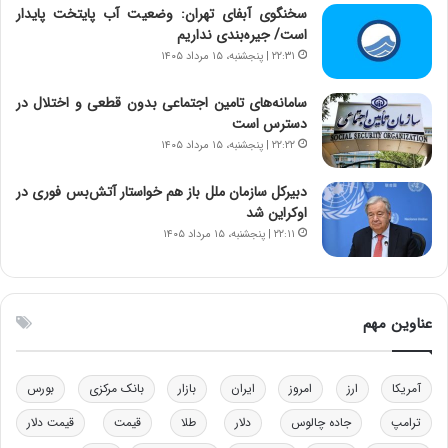
ا
ت
سخنگوی آبفای تهران: وضعیت آب پایتخت پایدار
ن‌
ه
است/ جیره‌بندی نداریم
خ
د
۲۲:۳۱ | پنجشنبه، ۱۵ مرداد ۱۴۰۵
و
ر
د
م
سامانه‌های تامین اجتماعی بدون قطعی و اختلال در
ر
ق
دسترس است
و
ا
۲۲:۲۲ | پنجشنبه، ۱۵ مرداد ۱۴۰۵
ب
ب
ر
ل
دبیرکل سازمان ملل باز هم خواستار آتش‌بس فوری در
ا
چ
اوکراین شد
ی
ن
۲۲:۱۱ | پنجشنبه، ۱۵ مرداد ۱۴۰۵
ت
ی
و
ن
ل
ق
ی
د
عناوین مهم
د
ر
خ
ت
و
ی
د
ب
آمریکا
ارز
امروز
ایران
بازار
بانک مرکزی
بورس
ر
ا
ترامپ
جاده چالوس
دلار
طلا
قیمت
قیمت دلار
و
ی