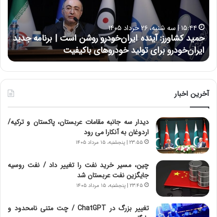
ک
ع
ش
ل
ا
ا
۱۵:۴۴ | سه شنبه، ۲۶ خرداد ۱۴۰۵
و
ی
حمید کشاورز: آینده ایران‌خودرو روشن است | برنامه جدید
ح
ر
ی
ایران‌خودرو برای تولید خودروهای باکیفیت
ن
ز
:
:
د
آ
ر
ی
ط
ن
و
آخرین اخبار
د
ل
ه
ت
دیدار سه جانبه مقامات عربستان، پاکستان و ترکیه/
ا
ا
اردوغان به آنکارا می رود
ی
ر
ر
ی
۲۳:۵۵ | پنجشنبه، ۱۵ مرداد ۱۴۰۵
ا
خ
ن‌
ا
چین، مسیر خرید نفت را تغییر داد / نفت روسیه
خ
ی
جایگزین نفت عربستان شد
و
ر
۲۳:۴۵ | پنجشنبه، ۱۵ مرداد ۱۴۰۵
د
ا
ر
ن
تغییر بزرگ در ChatGPT / چت متنی نامحدود و
و
،