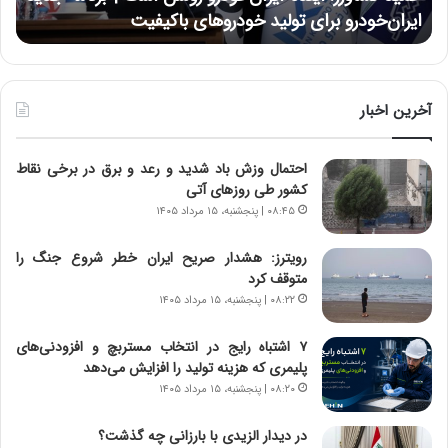
ر
ی
ایران‌خودرو برای تولید خودروهای باکیفیت
ن
ز
:
:
د
آ
ر
ی
ط
ن
و
آخرین اخبار
د
ل
ه
ت
احتمال وزش باد شدید و رعد و برق در برخی نقاط
ا
ا
کشور طی روزهای آتی
ی
ر
ر
ی
۰۸:۴۵ | پنجشنبه، ۱۵ مرداد ۱۴۰۵
ا
خ
ن‌
ا
رویترز: هشدار صریح ایران خطر شروع جنگ را
خ
ی
متوقف کرد
و
ر
۰۸:۲۲ | پنجشنبه، ۱۵ مرداد ۱۴۰۵
د
ا
ر
ن
۷ اشتباه رایج در انتخاب مستربچ و افزودنی‌های
و
،
پلیمری که هزینه تولید را افزایش می‌دهد
ر
ه
۰۸:۲۰ | پنجشنبه، ۱۵ مرداد ۱۴۰۵
و
ی
ش
چ
در دیدار الزیدی با بارزانی چه گذشت؟
ن
گ