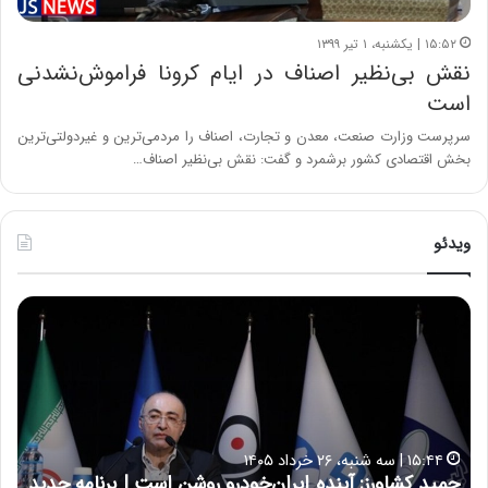
۱۵:۵۲ | یکشنبه، ۱ تیر ۱۳۹۹
نقش بی‌نظیر اصناف در ایام کرونا فراموش‌نشدنی
است
سرپرست وزارت صنعت، معدن و تجارت، اصناف را مردمی‌ترین و غیردولتی‌ترین
بخش اقتصادی کشور برشمرد و گفت: نقش بی‌نظیر اصناف…
ویدئو
ح
ح
م
س
ی
ی
د
ن
ک
ع
ش
ل
ا
ا
۱۵:۴۴ | سه شنبه، ۲۶ خرداد ۱۴۰۵
و
ی
حمید کشاورز: آینده ایران‌خودرو روشن است | برنامه جدید
ح