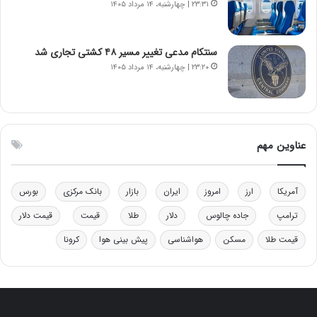
۲۳:۳۱ | چهارشنبه، ۱۴ مرداد ۱۴۰۵
د
م
ر
ق
و
ا
ب
ب
سنتکام مدعی تغییر مسیر ۴۸ کشتی تجاری شد
ر
ل
۲۳:۲۰ | چهارشنبه، ۱۴ مرداد ۱۴۰۵
ا
چ
ی
ن
ت
ی
و
ن
ل
ق
عناوین مهم
ی
د
د
ر
خ
ت
آمریکا
ارز
امروز
ایران
بازار
بانک مرکزی
بورس
و
ی
د
ب
ترامپ
جاده چالوس
دلار
طلا
قیمت
قیمت دلار
ر
ا
قیمت طلا
مسکن
هواشناسی
پیش بینی هوا
کرونا
و
ی
ه
س
ا
ت
ی
د
ب