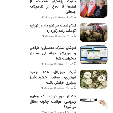
سکوت پزشکیان شکست؛ از
ی
ا
استعفا تا دفاع از تفاهم‌نامه
ر
ب
جنجالی
ا
ر
ن
ن
۲۱:۰۳ | جمعه، ۱۶ مرداد ۱۴۰۵
د
د
اعلام قیمت هر کیلو دام در تهران؛
ر
ه
گوسفند زنده رکورد زد
پ
ب
۲۱:۰۰ | جمعه، ۱۶ مرداد ۱۴۰۵
ی
ز
ح
ر
فتوشاپ مدرک تحصیلی؛ طراحی
م
گ
و ویرایش حرفه ای مطابق
ل
؟
درخواست شما
ه
۲۰:۵۶ | جمعه، ۱۶ مرداد ۱۴۰۵
آ
م
ثروت دیجیتال، هدف جدید
ر
تبهکاران؛ حملات خشونت‌آمیز
ی
رمزارزی افزایش یافت
ک
۲۰:۴۸ | جمعه، ۱۶ مرداد ۱۴۰۵
ا
هشدار مهم درباره یک بیماری
ی
ویروسی؛ هپاتیت چگونه منتقل
ی
می‌شود؟
–
ص
۲۰:۳۶ | جمعه، ۱۶ مرداد ۱۴۰۵