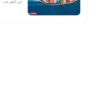
این کشور خبر…
د
ر
ط
و
ل
ت
ا
ر
ی
خ
ا
ی
ر
ا
ن
،
ه
ی
چ
گ
ا