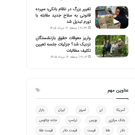
ه
تغییر بزرگ در نظام بانکی؛ سپرده
ی
قانونی به سلاح جدید مقابله با
و
تورم تبدیل شد
ن
۲۰:۲۴ | جمعه، ۱۶ مرداد ۱۴۰۵
ی
|
واریز معوقات حقوق بازنشستگان
د
نزدیک شد؟ جزئیات جلسه تعیین
ب
تکلیف مطالبات
ی
۲۰:۱۲ | جمعه، ۱۶ مرداد ۱۴۰۵
ر
ک
ل
ا
ت
عناوین مهم
ا
ق
ا
آمریکا
ارز
امروز
ایران
بازار
ی
ر
بانک مرکزی
بورس
ترامپ
جاده چالوس
ا
دلار
طلا
قیمت
قیمت دلار
قیمت طلا
ن