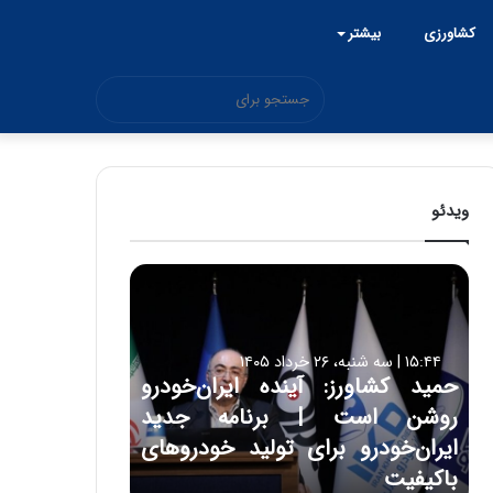
کشاورزی
بیشتر
جستجو
برای
ویدئو
ح
م
ی
د
۱۵:۴۴ | سه شنبه، ۲۶ خرداد ۱۴۰۵
ک
حمید کشاورز: آینده ایران‌خودرو
ش
روشن است | برنامه جدید
ا
و
ایران‌خودرو برای تولید خودروهای
ر
باکیفیت
ز