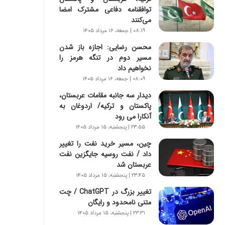
س
توافقنامه دفاعی مشترک امضا
ت
می‌کنند
|
۰۸:۱۹ | جمعه، ۱۶ مرداد ۱۴۰۵
ب
ر
محسن رضایی: اجازه باز شدن
ن
مسیر دوم در تنگه هرمز را
ا
نخواهیم داد
م
۰۸:۰۹ | جمعه، ۱۶ مرداد ۱۴۰۵
ه
دیدار سه جانبه مقامات عربستان،
ج
پاکستان و ترکیه/ اردوغان به
د
آنکارا می رود
ی
۲۳:۵۵ | پنجشنبه، ۱۵ مرداد ۱۴۰۵
د
ا
چین، مسیر خرید نفت را تغییر
ی
داد / نفت روسیه جایگزین نفت
ر
عربستان شد
ا
۲۳:۴۵ | پنجشنبه، ۱۵ مرداد ۱۴۰۵
ن‌
تغییر بزرگ در ChatGPT / چت
خ
متنی نامحدود و رایگان
و
د
۲۳:۳۱ | پنجشنبه، ۱۵ مرداد ۱۴۰۵
ر