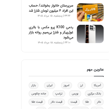
و
سرپرستان خانوار بخوانند/ حساب
ب
این افراد ۴ میلیون تومان شارژ شد
ر
۲۳:۲۲ | پنجشنبه، ۱۵ مرداد ۱۴۰۵
ا
ی
ردمی K100 پرو مکس با باتری
ت
غول‌پیکر و شارژ بی‌سیم روانه بازار
و
می‌شود
ل
۲۳:۱۰ | پنجشنبه، ۱۵ مرداد ۱۴۰۵
ی
د
خ
و
د
عناوین مهم
ر
و
ه
آمریکا
ارز
امروز
ایران
بازار
ا
ی
بانک مرکزی
بورس
ترامپ
جاده چالوس
ب
ا
دلار
طلا
قیمت
قیمت دلار
قیمت طلا
ک