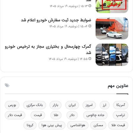
ا
ت
۱۵:۱۳ | دوشنبه، ۱۹ مرداد ۱۴۰۵
ن‌
ه
خ
د
ضوابط جدید ثبت سفارش خودرو اعلام شد
و
ر
۱۵:۰۴ | دوشنبه، ۱۹ مرداد ۱۴۰۵
د
م
ر
ق
و
ا
ب
ب
گمرک چهارمحال و بختیاری مجاز به ترخیص خودرو
ر
ل
شد
ا
چ
۱۴:۵۵ | دوشنبه، ۱۹ مرداد ۱۴۰۵
ی
ن
ت
ی
و
ن
ل
ق
عناوین مهم
ی
د
د
ر
خ
ت
آمریکا
ارز
امروز
ایران
بازار
بانک مرکزی
بورس
و
ی
د
ب
ترامپ
جاده چالوس
دلار
طلا
قیمت
قیمت دلار
ر
ا
قیمت طلا
مسکن
هواشناسی
پیش بینی هوا
کرونا
و
ی