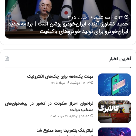
ک
ع
ش
ل
ا
ا
۱۵:۴۴ | سه شنبه، ۲۶ خرداد ۱۴۰۵
و
ی
حمید کشاورز: آینده ایران‌خودرو روشن است | برنامه جدید
ح
ر
ی
ایران‌خودرو برای تولید خودروهای باکیفیت
ن
ز
:
:
د
آ
ر
ی
ط
ن
و
آخرین اخبار
د
ل
ه
ت
مهلت یک‌ماهه برای چک‌های الکترونیک
ا
ا
ی
ر
۱۶:۱۳ | دوشنبه، ۱۹ مرداد ۱۴۰۵
ر
ی
ا
خ
ن‌
ا
فراخوان احراز سکونت در کشور در پیشخوان‌های
خ
ی
منتخب دولت
و
ر
۱۵:۵۸ | دوشنبه، ۱۹ مرداد ۱۴۰۵
د
ا
ر
ن
فیلترینگ پلتفرم‌ها رسما ممنوع شد
و
،