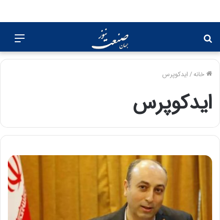
جستجو
منو
برای
خانه
/
ایدکوپرس
ایدکوپرس