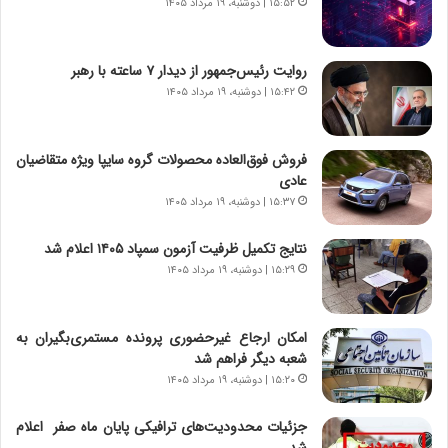
۱۵:۵۲ | دوشنبه، ۱۹ مرداد ۱۴۰۵
ر
ه
و
ی
ش
چ
روایت رئیس‌جمهور از دیدار ۷ ساعته با رهبر
ن
گ
۱۵:۴۲ | دوشنبه، ۱۹ مرداد ۱۴۰۵
ا
ا
س
ه
ت
ج
فروش فوق‌العاده محصولات گروه سایپا ویژه متقاضیان
|
ز
عادی
ب
ا
ر
۱۵:۳۷ | دوشنبه، ۱۹ مرداد ۱۴۰۵
ی
ن
ن
ا
ج
نتایج تکمیل ظرفیت آزمون سمپاد ۱۴۰۵ اعلام شد
م
ن
۱۵:۲۹ | دوشنبه، ۱۹ مرداد ۱۴۰۵
ه
گ
ج
،
د
ن
امکان ارجاع غیرحضوری پرونده مستمری‌بگیران به
ی
ت
شعبه دیگر فراهم شد
د
و
۱۵:۲۰ | دوشنبه، ۱۹ مرداد ۱۴۰۵
ا
ا
ی
ن
جزئیات محدودیت‌های ترافیکی پایان ماه صفر اعلام
ر
س
شد