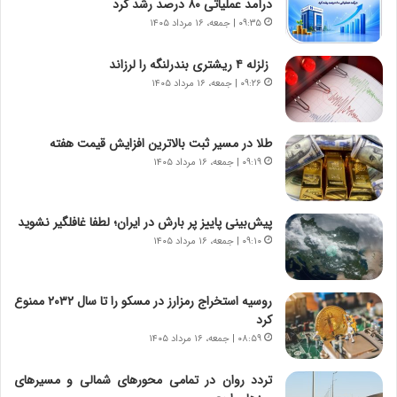
درآمد عملیاتی ۸۰ درصد رشد کرد
ه
ص
۰۹:۳۵ | جمعه، ۱۶ مرداد ۱۴۰۵
ی
ا
چ
د
زلزله ۴ ریشتری بندرلنگه را لرزاند
گ
ا
۰۹:۲۶ | جمعه، ۱۶ مرداد ۱۴۰۵
ا
ی
ه
ر
ج
ا
طلا در مسیر ثبت بالاترین افزایش قیمت هفته
ز
ن
ا
۰۹:۱۹ | جمعه، ۱۶ مرداد ۱۴۰۵
|
ی
ا
ن
ع
ج
ت
پیش‌بینی پاییز پر بارش در ایران؛ لطفا غافلگیر نشوید
ن
م
۰۹:۱۰ | جمعه، ۱۶ مرداد ۱۴۰۵
گ
ا
،
د
ن
م
روسیه استخراج رمزارز در مسکو را تا سال ۲۰۳۲ ممنوع
ت
ر
کرد
و
د
۰۸:۵۹ | جمعه، ۱۶ مرداد ۱۴۰۵
ا
م
ن
ه
تردد روان در تمامی محورهای شمالی و مسیرهای
س
ن