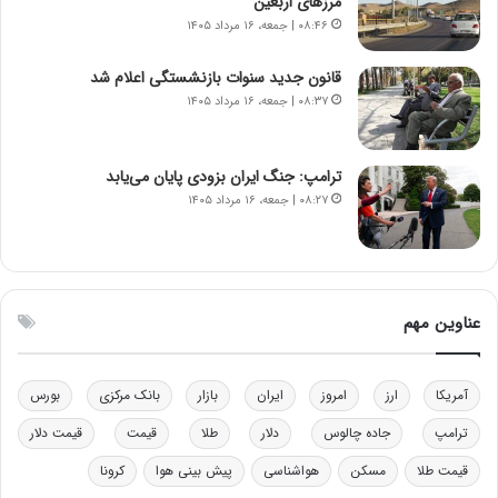
مرزهای اربعین
ت
و
۰۸:۴۶ | جمعه، ۱۶ مرداد ۱۴۰۵
ه
ز
د
ا
قانون جدید سنوات بازنشستگی اعلام شد
ر
ز
۰۸:۳۷ | جمعه، ۱۶ مرداد ۱۴۰۵
م
ب
ق
ی
ا
ن
ب
ن
ترامپ: جنگ ایران بزودی پایان می‌یابد
ل
ر
۰۸:۲۷ | جمعه، ۱۶ مرداد ۱۴۰۵
چ
ف
ن
ت
ی
ه
ن
ا
ق
س
عناوین مهم
د
ت
ر
ت
آمریکا
ارز
امروز
ایران
بازار
بانک مرکزی
بورس
ی
ب
ترامپ
جاده چالوس
دلار
طلا
قیمت
قیمت دلار
ا
قیمت طلا
مسکن
هواشناسی
پیش بینی هوا
کرونا
ی