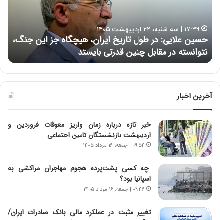
ع
ر
ل
د
ا
ر
۱۷:۳۹ | سه شنبه، ۲۲ اردیبهشت ۱۴۰۵
ی
ب
حسین علایی: در طول تاریخ ایران، هیچگاه جز این جنگ،
ه
ی
ا
نتوانسته در مقابل چنین قدرتی بایستد
ه
:
ر
د
ه
ر
خ
ط
ط
و
ر
آخرین اخبار
ل
ا
ت
ب
خبر تازه درباره زمان واریز معوقات فروردین و
ا
ر
اردیبهشت بازنشستگان تامین اجتماعی
ر
ت
ی
و
۰۹:۵۴ | جمعه، ۱۶ مرداد ۱۴۰۵
خ
ر
ا
م
چه کسی پشت‌پرده هجوم مهاجران مراکشی به
ی
د
اسپانیا بود؟
ر
ر
۰۹:۴۶ | جمعه، ۱۶ مرداد ۱۴۰۵
ا
ا
ن
ق
تغییر مثبت در عملکرد مالی بانک صادرات ایران/
،
ت