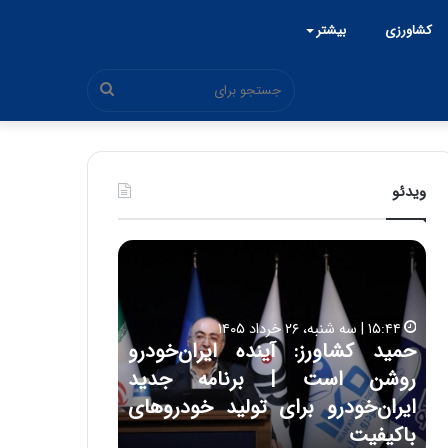
کشاورزی
بیشتر
جستجو
برای
ویدئو
ح
ح
م
س
ی
ی
د
ن
۱۵:۴۴ | سه شنبه، ۲۶ خرداد ۱۴۰۵
ک
ع
حمید کشاورز: آینده ایران‌خودرو
ش
ل
۱۷:۳۹ | سه شنبه، ۲۲ اردیبهشت ۱۴۰۵
روشن است | برنامه جدید
حسین علایی: 
ا
ا
و
ی
ه
ایران‌خودرو برای تولید خودروهای
هیچگاه جز ای
ر
ی
باکیفیت
مقابل چنین ق
ز
: