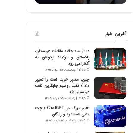
:
د
آ
ر
ی
ط
ن
و
د
ل
آخرین اخبار
ه
ت
ا
ا
ی
ر
دیدار سه جانبه مقامات عربستان،
ر
ی
پاکستان و ترکیه/ اردوغان به
ا
خ
آنکارا می رود
ن‌
ا
۲۳:۵۵ | پنجشنبه، ۱۵ مرداد ۱۴۰۵
خ
ی
و
ر
چین، مسیر خرید نفت را تغییر
د
ا
داد / نفت روسیه جایگزین نفت
ر
ن
عربستان شد
و
،
۲۳:۴۵ | پنجشنبه، ۱۵ مرداد ۱۴۰۵
ر
ه
تغییر بزرگ در ChatGPT / چت
و
ی
متنی نامحدود و رایگان
ش
چ
۲۳:۳۱ | پنجشنبه، ۱۵ مرداد ۱۴۰۵
ن
گ
ا
ا