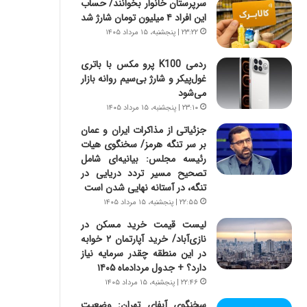
سرپرستان خانوار بخوانند/ حساب
س
ه
این افراد ۴ میلیون تومان شارژ شد
ت
ج
|
ز
۲۳:۲۲ | پنجشنبه، ۱۵ مرداد ۱۴۰۵
ب
ا
ر
ی
ردمی K100 پرو مکس با باتری
ن
ن
غول‌پیکر و شارژ بی‌سیم روانه بازار
ا
ج
می‌شود
م
ن
۲۳:۱۰ | پنجشنبه، ۱۵ مرداد ۱۴۰۵
ه
گ
جزئیاتی از مذاکرات ایران و عمان
ج
،
بر سر تنگه هرمز/ سخنگوی هیات
د
ن
رئیسه مجلس: بیانیه‌ای شامل
ی
ت
تصحیح مسیر تردد دریایی در
د
و
تنگه، در آستانه نهایی شدن است
ا
ا
۲۲:۵۵ | پنجشنبه، ۱۵ مرداد ۱۴۰۵
ی
ن
ر
س
لیست قیمت خرید مسکن در
ا
ت
نازی‌آباد/ خرید آپارتمان ۲ خوابه
ن‌
ه
در این منطقه چقدر سرمایه نیاز
خ
د
دارد؟ + جدول مردادماه ۱۴۰۵
و
ر
۲۲:۴۶ | پنجشنبه، ۱۵ مرداد ۱۴۰۵
د
م
سخنگوی آبفای تهران: وضعیت
ر
ق