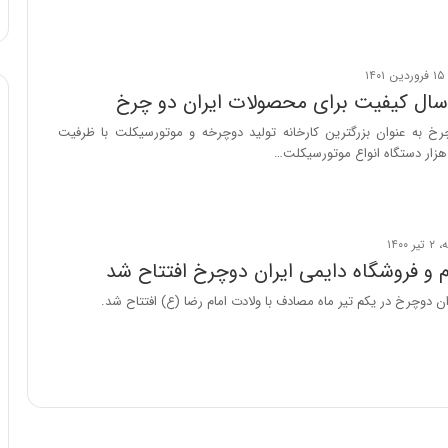
ا
و
ر
م
ی
ا
خ به عنوان بزرگترین کارخانه تولید دوچرخه و موتورسیکلت با ظرفیت
ن
ه
؛
ب
ا
ز
ن
 و فروشگاه دایمی ایران دوچرخ افتتاح شد
د
ن دوچرخ در یکم تیر ماه مصادف با ولادت امام رضا (ع) افتتاح شد.
ه
پ
ن
ه
ا
ن
ی