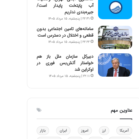
آب پایتخت پایدار است/
و
ا
جیره‌بندی نداریم
ب
ب
ر
ل
۲۲:۳۱ | پنجشنبه، ۱۵ مرداد ۱۴۰۵
ا
چ
سامانه‌های تامین اجتماعی بدون
ی
ن
قطعی و اختلال در دسترس است
ت
ی
۲۲:۲۲ | پنجشنبه، ۱۵ مرداد ۱۴۰۵
و
ن
ل
ق
دبیرکل سازمان ملل باز هم
ی
د
خواستار آتش‌بس فوری در
د
ر
اوکراین شد
خ
ت
۲۲:۱۱ | پنجشنبه، ۱۵ مرداد ۱۴۰۵
و
ی
د
ب
ر
ا
و
ی
ه
س
عناوین مهم
ا
ت
ی
د
ب
ا
آمریکا
ارز
امروز
ایران
بازار
ک