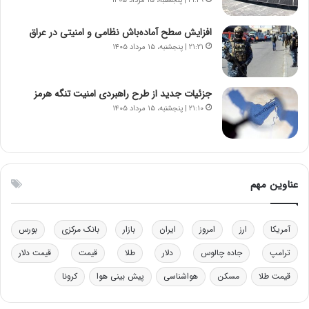
ه
۲۱:۲۹ | پنجشنبه، ۱۵ مرداد ۱۴۰۵
د
ر
افزایش سطح آماده‌باش نظامی و امنیتی در عراق
م
۲۱:۲۱ | پنجشنبه، ۱۵ مرداد ۱۴۰۵
ق
ا
ب
جزئیات جدید از طرح راهبردی امنیت تنگه هرمز
ل
۲۱:۱۰ | پنجشنبه، ۱۵ مرداد ۱۴۰۵
چ
ن
ی
ن
ق
عناوین مهم
د
ر
ت
آمریکا
ارز
امروز
ایران
بازار
بانک مرکزی
بورس
ی
ب
ترامپ
جاده چالوس
دلار
طلا
قیمت
قیمت دلار
ا
ی
قیمت طلا
مسکن
هواشناسی
پیش بینی هوا
کرونا
س
ت