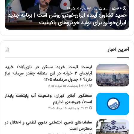
ا
رداد ۱۴۰۵
۱۷:۳۹ | سه شنبه، ۲۲ اردیبهشت ۱۴۰۵
ی
شاورز: آینده ایران‌خودرو روشن است | برنامه جدید
حسین علای
ی
‌خودرو برای تولید خودروهای باکیفیت
نتوانسته د
:
د
ر
ط
و
آخرین اخبار
ل
ت
لیست قیمت خرید مسکن در نازی‌آباد/ خرید
ا
آپارتمان ۲ خوابه در این منطقه چقدر سرمایه نیاز
ر
دارد؟ + جدول مردادماه ۱۴۰۵
ی
خ
۲۲:۴۶ | پنجشنبه، ۱۵ مرداد ۱۴۰۵
ا
سخنگوی آبفای تهران: وضعیت آب پایتخت پایدار
ی
است/ جیره‌بندی نداریم
ر
۲۲:۳۱ | پنجشنبه، ۱۵ مرداد ۱۴۰۵
ا
ن
سامانه‌های تامین اجتماعی بدون قطعی و اختلال در
،
دسترس است
ه