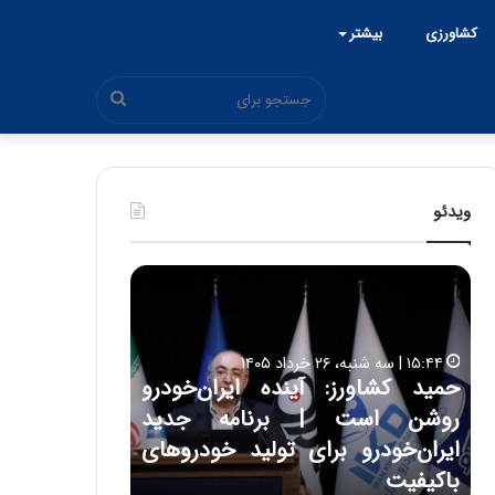
کشاورزی
بیشتر
جستجو
برای
ویدئو
ح
ح
م
س
ی
ی
د
ن
۱۵:۴۴ | سه شنبه، ۲۶ خرداد ۱۴۰۵
ک
ع
حمید کشاورز: آینده ایران‌خودرو
ش
ل
۱۷:۳۹ | سه شنبه، ۲۲ اردیبهشت ۱۴۰۵
روشن است | برنامه جدید
حسین علایی: 
ا
ا
و
ی
ه
ایران‌خودرو برای تولید خودروهای
هیچگاه جز ای
ر
ی
باکیفیت
مقابل چنین ق
ز
: