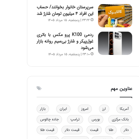
و
ا
سرپرستان خانوار بخوانند/ حساب
ب
ب
این افراد ۴ میلیون تومان شارژ شد
ر
ل
۲۳:۲۲ | پنجشنبه، ۱۵ مرداد ۱۴۰۵
ا
چ
ی
ن
ردمی K100 پرو مکس با باتری
ت
ی
غول‌پیکر و شارژ بی‌سیم روانه بازار
و
ن
می‌شود
ل
ق
۲۳:۱۰ | پنجشنبه، ۱۵ مرداد ۱۴۰۵
ی
د
د
ر
خ
ت
و
ی
د
ب
عناوین مهم
ر
ا
و
ی
ه
س
آمریکا
ارز
امروز
ایران
بازار
ا
ت
ی
د
بانک مرکزی
بورس
ترامپ
جاده چالوس
ب
ا
دلار
طلا
قیمت
قیمت دلار
قیمت طلا
ک