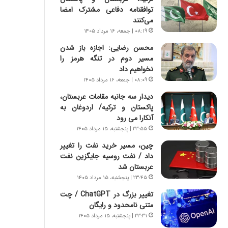
س
ه
توافقنامه دفاعی مشترک امضا
ت
ج
می‌کنند
|
ز
۰۸:۱۹ | جمعه، ۱۶ مرداد ۱۴۰۵
ب
ا
ر
ی
محسن رضایی: اجازه باز شدن
ن
ن
مسیر دوم در تنگه هرمز را
ا
ج
نخواهیم داد
م
ن
۰۸:۰۹ | جمعه، ۱۶ مرداد ۱۴۰۵
ه
گ
دیدار سه جانبه مقامات عربستان،
ج
،
پاکستان و ترکیه/ اردوغان به
د
ن
آنکارا می رود
ی
ت
۲۳:۵۵ | پنجشنبه، ۱۵ مرداد ۱۴۰۵
د
و
ا
ا
چین، مسیر خرید نفت را تغییر
ی
ن
داد / نفت روسیه جایگزین نفت
ر
س
عربستان شد
ا
ت
۲۳:۴۵ | پنجشنبه، ۱۵ مرداد ۱۴۰۵
ن‌
ه
تغییر بزرگ در ChatGPT / چت
خ
د
متنی نامحدود و رایگان
و
ر
د
م
۲۳:۳۱ | پنجشنبه، ۱۵ مرداد ۱۴۰۵
ر
ق