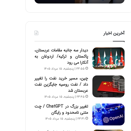
:
د
آ
ر
ی
ط
ن
و
د
ل
آخرین اخبار
ه
ت
ا
ا
ی
ر
دیدار سه جانبه مقامات عربستان،
ر
ی
پاکستان و ترکیه/ اردوغان به
ا
خ
آنکارا می رود
ن‌
ا
۲۳:۵۵ | پنجشنبه، ۱۵ مرداد ۱۴۰۵
خ
ی
و
ر
چین، مسیر خرید نفت را تغییر
د
ا
داد / نفت روسیه جایگزین نفت
ر
ن
عربستان شد
و
،
۲۳:۴۵ | پنجشنبه، ۱۵ مرداد ۱۴۰۵
ر
ه
تغییر بزرگ در ChatGPT / چت
و
ی
متنی نامحدود و رایگان
ش
چ
۲۳:۳۱ | پنجشنبه، ۱۵ مرداد ۱۴۰۵
ن
گ
ا
ا