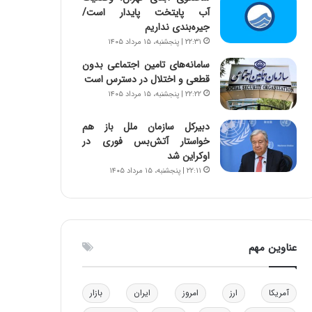
آب پایتخت پایدار است/
و
ا
جیره‌بندی نداریم
ب
ب
ر
ل
۲۲:۳۱ | پنجشنبه، ۱۵ مرداد ۱۴۰۵
ا
چ
سامانه‌های تامین اجتماعی بدون
ی
ن
قطعی و اختلال در دسترس است
ت
ی
۲۲:۲۲ | پنجشنبه، ۱۵ مرداد ۱۴۰۵
و
ن
ل
ق
دبیرکل سازمان ملل باز هم
ی
د
خواستار آتش‌بس فوری در
د
ر
اوکراین شد
خ
ت
۲۲:۱۱ | پنجشنبه، ۱۵ مرداد ۱۴۰۵
و
ی
د
ب
ر
ا
و
ی
ه
س
عناوین مهم
ا
ت
ی
د
ب
ا
آمریکا
ارز
امروز
ایران
بازار
ک