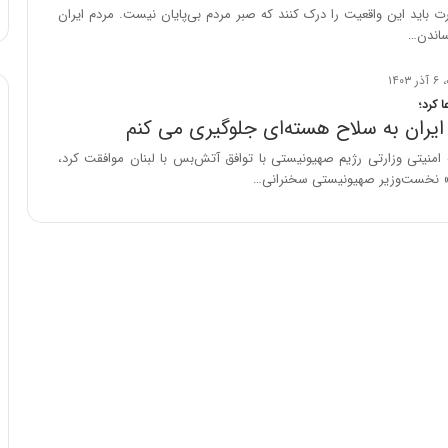
ا
باید این واقعیت را درک کنند که صبر مردم بی‌پایان نیست. مردم ایران
و
ساندن…
ر
م
ی
ا کرد؛
ا
ایران به سلاح هسته‌ای جلوگیری می کنم
ن
نه امنیتی وزارتی رژیم صهیونیستی با توافق آتش‌بس با لبنان موافقت کرد،
ه
هو» نخست‌وزیر صهیونیستی سخنرانی…
؛
ب
ا
ز
ن
د
ه
پ
ن
ه
ا
ن
ی