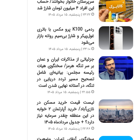
سرپرستان خانوار بخوانند/ حساب
س
ه
این افراد ۴ میلیون تومان شارژ شد
ت
ج
|
ز
۲۳:۲۲ | پنجشنبه، ۱۵ مرداد ۱۴۰۵
ب
ا
ر
ی
ردمی K100 پرو مکس با باتری
ن
ن
غول‌پیکر و شارژ بی‌سیم روانه بازار
ا
ج
می‌شود
م
ن
۲۳:۱۰ | پنجشنبه، ۱۵ مرداد ۱۴۰۵
ه
گ
جزئیاتی از مذاکرات ایران و عمان
ج
،
بر سر تنگه هرمز/ سخنگوی هیات
د
ن
رئیسه مجلس: بیانیه‌ای شامل
ی
ت
تصحیح مسیر تردد دریایی در
د
و
تنگه، در آستانه نهایی شدن است
ا
ا
۲۲:۵۵ | پنجشنبه، ۱۵ مرداد ۱۴۰۵
ی
ن
ر
س
لیست قیمت خرید مسکن در
ا
ت
نازی‌آباد/ خرید آپارتمان ۲ خوابه
ن‌
ه
در این منطقه چقدر سرمایه نیاز
خ
د
دارد؟ + جدول مردادماه ۱۴۰۵
و
ر
۲۲:۴۶ | پنجشنبه، ۱۵ مرداد ۱۴۰۵
د
م
سخنگوی آبفای تهران: وضعیت
ر
ق