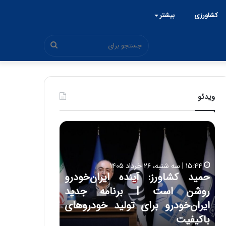
کشاورزی
بیشتر
جستجو
برای
ویدئو
ح
ح
م
س
ی
ی
د
ن
۱۵:۴۴ | سه شنبه، ۲۶ خرداد ۱۴۰۵
ک
ع
حمید کشاورز: آینده ایران‌خودرو
ش
ل
۱۷:۳۹ | سه شنبه، ۲۲ اردیبهشت ۱۴۰۵
روشن است | برنامه جدید
حسین علایی: 
ا
ا
و
ی
ه
ایران‌خودرو برای تولید خودروهای
هیچگاه جز ای
ر
ی
باکیفیت
مقابل چنین ق
ز
: