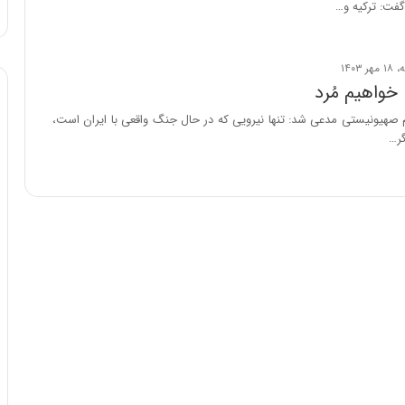
گفت: ترکیه و…
ا
و
ر
م
ی
 خواهیم مُرد
ا
 صهیونیستی مدعی شد: تنها نیرویی که در حال جنگ واقعی با ایران است،
ن
گر…
ه
؛
ب
ا
ز
ن
د
ه
پ
ن
ه
ا
ن
ی