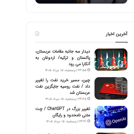
:
د
آ
ر
ی
ط
ن
و
د
ل
آخرین اخبار
ه
ت
ا
ا
ی
ر
دیدار سه جانبه مقامات عربستان،
ر
ی
پاکستان و ترکیه/ اردوغان به
ا
خ
آنکارا می رود
ن‌
ا
۲۳:۵۵ | پنجشنبه، ۱۵ مرداد ۱۴۰۵
خ
ی
و
ر
چین، مسیر خرید نفت را تغییر
د
ا
داد / نفت روسیه جایگزین نفت
ر
ن
عربستان شد
و
،
۲۳:۴۵ | پنجشنبه، ۱۵ مرداد ۱۴۰۵
ر
ه
تغییر بزرگ در ChatGPT / چت
و
ی
متنی نامحدود و رایگان
ش
چ
۲۳:۳۱ | پنجشنبه، ۱۵ مرداد ۱۴۰۵
ن
گ
ا
ا