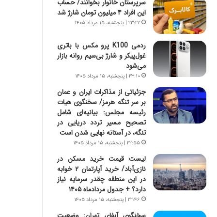
سرپرستان خانوار بخوانند/ حساب
س
ه
این افراد ۴ میلیون تومان شارژ شد
ت
ج
|
ز
۲۳:۲۲ | پنجشنبه، ۱۵ مرداد ۱۴۰۵
ب
ا
ر
ی
ردمی K100 پرو مکس با باتری
ن
ن
غول‌پیکر و شارژ بی‌سیم روانه بازار
ا
ج
می‌شود
م
ن
۲۳:۱۰ | پنجشنبه، ۱۵ مرداد ۱۴۰۵
ه
گ
جزئیاتی از مذاکرات ایران و عمان
ج
،
بر سر تنگه هرمز/ سخنگوی هیات
د
ن
رئیسه مجلس: بیانیه‌ای شامل
ی
ت
تصحیح مسیر تردد دریایی در
د
و
تنگه، در آستانه نهایی شدن است
ا
ا
۲۲:۵۵ | پنجشنبه، ۱۵ مرداد ۱۴۰۵
ی
ن
ر
س
لیست قیمت خرید مسکن در
ا
ت
نازی‌آباد/ خرید آپارتمان ۲ خوابه
ن‌
ه
در این منطقه چقدر سرمایه نیاز
خ
د
دارد؟ + جدول مردادماه ۱۴۰۵
و
ر
۲۲:۴۶ | پنجشنبه، ۱۵ مرداد ۱۴۰۵
د
م
سخنگوی آبفای تهران: وضعیت
ر
ق