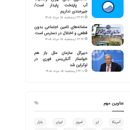
آب پایتخت پایدار است/
و
ا
جیره‌بندی نداریم
ب
ب
ر
ل
۲۲:۳۱ | پنجشنبه، ۱۵ مرداد ۱۴۰۵
ا
چ
سامانه‌های تامین اجتماعی بدون
ی
ن
قطعی و اختلال در دسترس است
ت
ی
۲۲:۲۲ | پنجشنبه، ۱۵ مرداد ۱۴۰۵
و
ن
ل
ق
دبیرکل سازمان ملل باز هم
ی
د
خواستار آتش‌بس فوری در
د
ر
اوکراین شد
خ
ت
۲۲:۱۱ | پنجشنبه، ۱۵ مرداد ۱۴۰۵
و
ی
د
ب
ر
ا
و
ی
ه
س
عناوین مهم
ا
ت
ی
د
ب
ا
آمریکا
ارز
امروز
ایران
بازار
ک