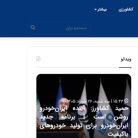
کشاورزی
بیشتر
جستجو
برای
ویدئو
ح
ح
م
س
ی
ی
د
ن
۱۵:۴۴ | سه شنبه، ۲۶ خرداد ۱۴۰۵
ک
ع
حمید کشاورز: آینده ایران‌خودرو
ش
ل
۱۷:۳۹ | سه شنبه، ۲۲ اردیبهشت ۱۴۰۵
روشن است | برنامه جدید
حسین علایی: 
ا
ا
و
ی
ه
ایران‌خودرو برای تولید خودروهای
هیچگاه جز ای
ر
ی
باکیفیت
مقابل چنین ق
ز
: