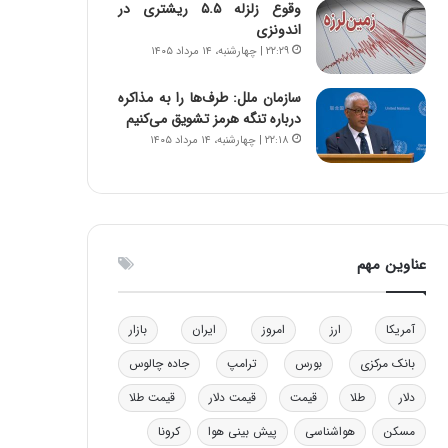
وقوع زلزله ۵.۵ ریشتری در
ا
ن
اندونزی
ب
ن
۲۲:۲۹ | چهارشنبه، ۱۴ مرداد ۱۴۰۵
ل
ر
چ
ف
سازمان ملل: طرف‌ها را به مذاکره
ن
ت
درباره تنگه هرمز تشویق می‌کنیم
ی
ه
۲۲:۱۸ | چهارشنبه، ۱۴ مرداد ۱۴۰۵
ن
ا
ق
س
د
ت
ر
ت
ی
عناوین مهم
ب
ا
ی
آمریکا
ارز
امروز
ایران
بازار
س
ت
بانک مرکزی
بورس
ترامپ
جاده چالوس
د
دلار
طلا
قیمت
قیمت دلار
قیمت طلا
مسکن
هواشناسی
پیش بینی هوا
کرونا