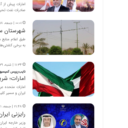
ا
امارات پیش از آ
و
صادرات نفت تحری
ر
م
۰۰:۰۱ | جمعه، ۱۸ اردیبهشت ۱۴۰۵
ی
شهرستان س
ا
طبق اعلام منابع 
ن
به برخی کشتی‌ها 
ه
؛
ب
ا
۱۱:۳۴ | شنبه، ۲۹ آذر ۱۴۰۴
ز
نایب‌رییس کمیسیون
ن
امارات؛ شر
د
امارات متحده عر
ه
ایران و مسیر کل
پ
ن
ه
۲۱:۴۸ | جمعه، ۱ فروردین ۱۴۰۴
ا
رایزنی ایرا
ن
وزیر خارجه ایران
ی