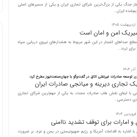
:
غاز جنگ یکی از بزرگ‌ترین شرکای تجاری ایران و یکی از مسیرهای اصلی
آ
م‌شده ایران…
ی
ن
د
یریک امن و امان است
ه
مطلع صداهای انفجار در این شهر مربوط به هشدارهای نیروی دریایی سپاه
ا
برای تردد…
ی
ر
ا
ن‌
خ
 توسعه صادرات غیرنفتی اتاق در گفت‌وگو با جهان‌صنعت‌نیوز مطرح کرد:
و
یک تجاری دیرینه و میانجی صادرات ایران
د
بی با ایفای نقش هاب صادرات مجدد، به یکی از مهم‌ترین شرکای تجاری
ر
یدی دسترسی…
و
ر
و
ش
ن و امارات برای توقف تشدید ناامنی
ن
 با اشاره به اقدامات آمریکا و رژیم صهیونیستی در یمن و غزه، بر ضرورت
ا