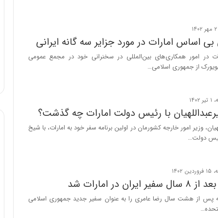
و
ب
ر
 بی اساس امارات در مورد جزایر سه گانه ایرانی
ا
ی
ات در امور همکاری‌های بین‌المللی در سخنرانی خود در مجمع عمومی
ت
یویورک از جمهوری اسلامی…
و
ل
ی
د
یرعبداللهیان با رئیس دولت امارات چه گذشت؟
خ
و
یان، وزیر امور خارجه کشورمان در اولین برنامه سفر خود به امارات، با شیخ
د
ئیس دولت…
ر
و
ه
ا
یران در امارات شد
ی
ب
ه پس از هشت سال رضا عامری را به عنوان سفیر جدید جمهوری اسلامی
ا
متحده…
ک