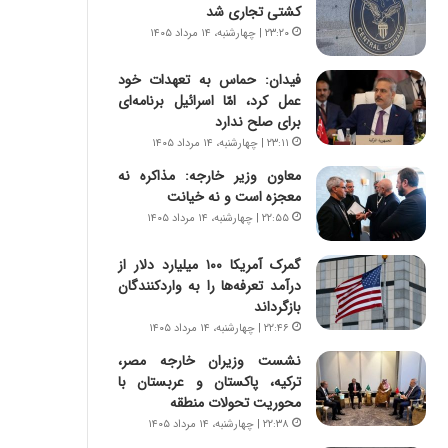
ه
ر
کشتی تجاری شد
ج
ا
۲۳:۲۰ | چهارشنبه، ۱۴ مرداد ۱۴۰۵
ز
ن
ا
|
فیدان: حماس به تعهدات خود
ی
ا
عمل کرد، امّا اسرائیل برنامه‌ای
ن
ع
برای صلح ندارد
ج
ت
۲۳:۱۱ | چهارشنبه، ۱۴ مرداد ۱۴۰۵
ن
م
گ
ا
معاون وزیر خارجه: مذاکره نه
،
د
معجزه است و نه خیانت
ن
م
۲۲:۵۵ | چهارشنبه، ۱۴ مرداد ۱۴۰۵
ت
ر
و
د
گمرک آمریکا ۱۰۰ میلیارد دلار از
ا
م
درآمد تعرفه‌ها را به واردکنندگان
ن
ه
بازگرداند
س
ن
۲۲:۴۶ | چهارشنبه، ۱۴ مرداد ۱۴۰۵
ت
و
نشست وزیران خارجه مصر،
ه
ز
ترکیه، پاکستان و عربستان با
د
ا
محوریت تحولات منطقه
ر
ز
م
ب
۲۲:۳۸ | چهارشنبه، ۱۴ مرداد ۱۴۰۵
ق
ی