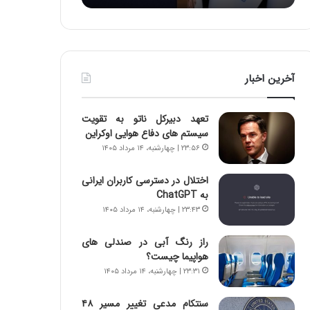
د
ه
ر
خ
ط
ط
و
ر
ل
ا
آخرین اخبار
ت
ب
ا
ر
ر
ت
تعهد دبیرکل ناتو به تقویت
ی
و
سیستم های دفاع هوایی اوکراین
خ
ر
۲۳:۵۶ | چهارشنبه، ۱۴ مرداد ۱۴۰۵
ا
م
ی
د
اختلال در دسترسی کاربران ایرانی
ر
ر
به ChatGPT
ا
ا
۲۳:۴۳ | چهارشنبه، ۱۴ مرداد ۱۴۰۵
ن
ق
،
ت
ه
ص
راز رنگ آبی در صندلی های
ی
ا
هواپیما چیست؟
چ
د
۲۳:۳۱ | چهارشنبه، ۱۴ مرداد ۱۴۰۵
گ
ا
ا
ی
سنتکام مدعی تغییر مسیر ۴۸