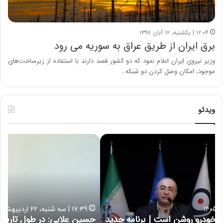
۱۲:۰۴ | یکشنبه، ۱۲ آبان ۱۳۹۸
برق ایران از طریق عراق به سوریه می رود
وزیر نیروی ایران اعلام نمود که دو کشور قصد دارند با استفاده از زیرساخت‌های
موجود، امکان وصل کردن دو شبکه…
ویدئو
ح
ه
س
ش
ی
د
ن
ا
ع
ر
ل
د
ا
ر
۱۷:۳۹ | سه شنبه، ۲۲ اردیبهشت ۱۴۰۵
ی
ب
حسین علایی: در طول تاریخ ایران، هیچگاه جز این جنگ،
ه
ی
ا