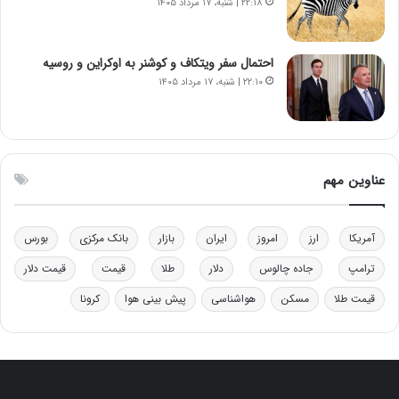
۲۲:۱۸ | شنبه، ۱۷ مرداد ۱۴۰۵
م
ب
ق
ی
ا
ن
ب
ن
احتمال سفر ویتکاف و کوشنر به اوکراین و روسیه
ل
ر
۲۲:۱۰ | شنبه، ۱۷ مرداد ۱۴۰۵
چ
ف
ن
ت
ی
ه
ن
ا
ق
س
عناوین مهم
د
ت
ر
ت
آمریکا
ارز
امروز
ایران
بازار
بانک مرکزی
بورس
ی
ب
ترامپ
جاده چالوس
دلار
طلا
قیمت
قیمت دلار
ا
قیمت طلا
مسکن
هواشناسی
پیش بینی هوا
کرونا
ی
س
ت
د