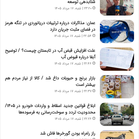
شتابدهی توسعه
ا
ی
۲۳:۲۰ | شنبه، ۱۷ مرداد ۱۴۰۵
ه
ر
ج
ا
عمان: مذاکرات درباره ترتیبات دریانوردی در تنگه هرمز
ز
ن
در فضای مثبت جریان دارد
ا
|
ی
۲۲:۵۴ | شنبه، ۱۷ مرداد ۱۴۰۵
ا
ن
ع
ج
ت
علت افزایش قبض آب در تابستان چیست؟ / توضیح
ن
م
آبفا درباره قبوض آب
گ
ا
۲۲:۴۶ | شنبه، ۱۷ مرداد ۱۴۰۵
،
د
ن
م
بازار برنج و حبوبات داغ شد / کالا از نیاز مردم هم
ت
ر
بیشتر است
و
د
۲۲:۳۷ | شنبه، ۱۷ مرداد ۱۴۰۵
ا
م
ن
ه
ابلاغ قوانین جدید اسقاط و واردات خودرو در ۱۴۰۵/
س
ن
محدودیت تردد و سوخت‌رسانی به فرسوده‌ها
ت
و
۲۲:۲۶ | شنبه، ۱۷ مرداد ۱۴۰۵
ه
ز
د
ا
راز راه‌راه بودن گورخرها فاش شد
ر
ز