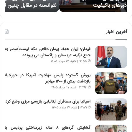
نتوانسته در مقابل چنین قدرتی بایستد
ه
:
ر
د
ه
ر
خ
ط
ط
و
ر
آخرین اخبار
ل
ا
ت
ب
فیدان: ایران هدف پیمان دفاعی مکه نیست/مصر به
ا
ر
جمع ترکیه، عربستان و پاکستان می پیوندد
ر
ت
ی
و
۲۳:۵۵ | شنبه، ۱۷ مرداد ۱۴۰۵
خ
ر
ا
م
یورش گسترده پلیس مهاجرت آمریکا در جورجیا؛
ی
د
بازداشت بیش از ۱۲۰۰ مهاجر
ر
ر
۲۳:۴۳ | شنبه، ۱۷ مرداد ۱۴۰۵
ا
ا
ن
ق
اسپانیا برای مسافران ایتالیایی بازرسی مرزی وضع کرد
،
ت
۲۳:۳۱ | شنبه، ۱۷ مرداد ۱۴۰۵
ه
ص
ی
ا
چ
د
گشایش گره‌های ۸ ساله زیرساختی پردیس با
گ
ا